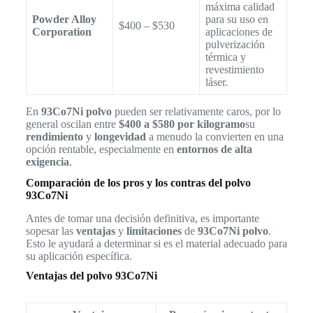
máxima calidad
Powder Alloy
para su uso en
$400 – $530
Corporation
aplicaciones de
pulverización
térmica y
revestimiento
láser.
En
93Co7Ni polvo
pueden ser relativamente caros, por lo
general oscilan entre
$400 a $580 por kilogramo
su
rendimiento
y
longevidad
a menudo la convierten en una
opción rentable, especialmente en
entornos de alta
exigencia
.
Comparación de los pros y los contras del polvo
93Co7Ni
Antes de tomar una decisión definitiva, es importante
sopesar las
ventajas
y
limitaciones
de
93Co7Ni polvo
.
Esto le ayudará a determinar si es el material adecuado para
su aplicación específica.
Ventajas del polvo 93Co7Ni