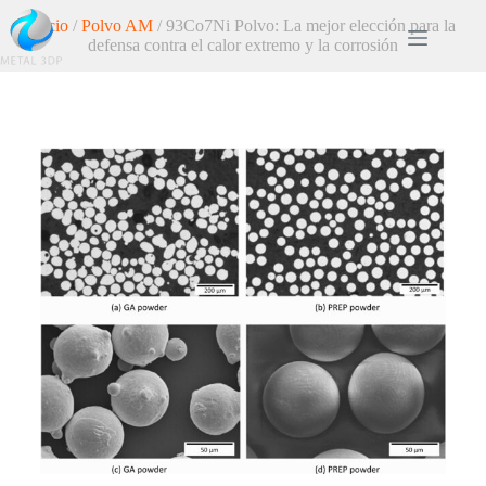
Inicio
/
Polvo AM
/ 93Co7Ni Polvo: La mejor elección para la
defensa contra el calor extremo y la corrosión