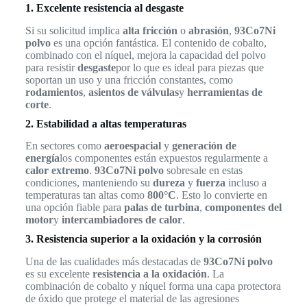
1. Excelente resistencia al desgaste
Si su solicitud implica
alta fricción
o
abrasión
,
93Co7Ni
polvo
es una opción fantástica. El contenido de cobalto,
combinado con el níquel, mejora la capacidad del polvo
para resistir
desgaste
por lo que es ideal para piezas que
soportan un uso y una fricción constantes, como
rodamientos
,
asientos de válvulas
y
herramientas de
corte
.
2. Estabilidad a altas temperaturas
En sectores como
aeroespacial
y
generación de
energía
los componentes están expuestos regularmente a
calor extremo
.
93Co7Ni polvo
sobresale en estas
condiciones, manteniendo su
dureza
y
fuerza
incluso a
temperaturas tan altas como
800°C
. Esto lo convierte en
una opción fiable para
palas de turbina
,
componentes del
motor
y
intercambiadores de calor
.
3. Resistencia superior a la oxidación y la corrosión
Una de las cualidades más destacadas de
93Co7Ni polvo
es su excelente
resistencia a la oxidación
. La
combinación de cobalto y níquel forma una capa protectora
de óxido que protege el material de las agresiones