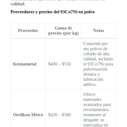
calidad
.
Proveedores y precios del 93Co7Ni en polvo
Gama de
Proveedor
Notas
precios (por kg)
Conocida por
sus polvos de
cobalto de alta
calidad, incluido
Kennametal
$400 – $550
el 93Co7Ni para
pulverización
térmica y
fabricación
aditiva.
Ofrece
materiales
avanzados para
revestimientos
Oerlikon Metco
$420 – $580
resistentes al
desgaste; se
especializa en