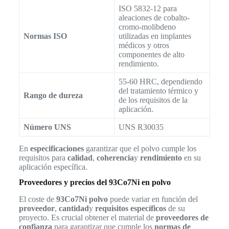
ISO 5832-12 para
aleaciones de cobalto-
cromo-molibdeno
Normas ISO
utilizadas en implantes
médicos y otros
componentes de alto
rendimiento.
55-60 HRC, dependiendo
del tratamiento térmico y
Rango de dureza
de los requisitos de la
aplicación.
Número UNS
UNS R30035
En
especificaciones
garantizar que el polvo cumple los
requisitos para
calidad
,
coherencia
y
rendimiento
en su
aplicación específica.
Proveedores y precios del 93Co7Ni en polvo
El coste de
93Co7Ni polvo
puede variar en función del
proveedor
,
cantidad
y
requisitos específicos
de su
proyecto. Es crucial obtener el material de
proveedores de
confianza
para garantizar que cumple los
normas de