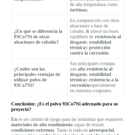
de alta temperatura como
turbinas
.
En comparación con otras
aleaciones a base de
¿En qué se diferencia la
cobalto,
it
ofrece un buen
93Co7Ni de otras
equilibrio de
resistencia al
aleaciones de cobalto?
desgaste
,
estabilidad
térmica
y
protección
contra la corrosión
.
Sus principales ventajas
¿Cuáles son las
son
alta resistencia al
principales ventajas de
desgaste
,
estabilidad
utilizar polvo de
térmica
y
resistencia a la
93Co7Ni?
corrosión
especialmente
en entornos exigentes.
Conclusión: ¿Es el polvo 93Co7Ni adecuado para su
proyecto?
En
es un cambio de juego para las industrias que requieren
materiales de alto rendimiento
capaz de resistir
condiciones extremas
. Tanto si estás en
aeroespacial
,