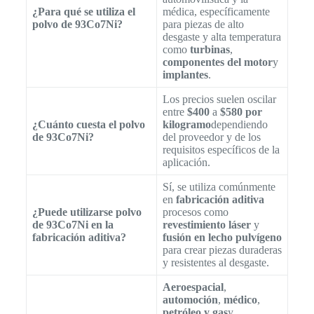
¿Para qué se utiliza el
médica, específicamente
polvo de 93Co7Ni?
para piezas de alto
desgaste y alta temperatura
como
turbinas
,
componentes del motor
y
implantes
.
Los precios suelen oscilar
entre
$400
a
$580 por
¿Cuánto cuesta el polvo
kilogramo
dependiendo
de 93Co7Ni?
del proveedor y de los
requisitos específicos de la
aplicación.
Sí, se utiliza comúnmente
en
fabricación aditiva
¿Puede utilizarse polvo
procesos como
de 93Co7Ni en la
revestimiento láser
y
fabricación aditiva?
fusión en lecho pulvígeno
para crear piezas duraderas
y resistentes al desgaste.
Aeroespacial
,
automoción
,
médico
,
petróleo y gas
y