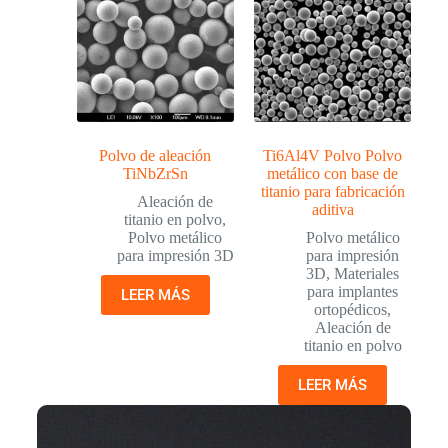
Polvo de aleación
Ti6Al4V Polvo Polvo
TiNbZrSn
metálico con base de
titanio para fabricación
Aleación de
aditiva
titanio en polvo
,
Polvo metálico
Polvo metálico
para impresión 3D
para impresión
3D
,
Materiales
para implantes
LEER MÁS
ortopédicos
,
Aleación de
titanio en polvo
LEER MÁS