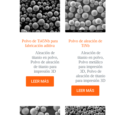
Polvo de Ti45Nb para
Polvo de aleación de
fabricación aditiva
TiNb
Aleación de
Aleación de
titanio en polvo
,
titanio en polvo
,
Polvo de aleación
Polvo metálico
de titanio para
para impresión
impresión 3D
3D
,
Polvo de
aleación de titanio
para impresión 3D
LEER MÁS
LEER MÁS