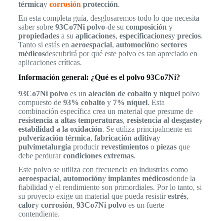
térmica
y
corrosión
protección
.
En esta completa guía, desglosaremos todo lo que necesita
saber sobre
93Co7Ni polvo
-de su
composición
y
propiedades
a su
aplicaciones
,
especificaciones
y
precios
.
Tanto si estás en
aeroespacial
,
automoción
o
sectores
médicos
descubrirá por qué este polvo es tan apreciado en
aplicaciones críticas.
Información general: ¿Qué es el polvo 93Co7Ni?
93Co7Ni polvo
es un
aleación de cobalto y níquel
polvo
compuesto de
93% cobalto
y
7% níquel
. Esta
combinación específica crea un material que presume de
resistencia a altas temperaturas
,
resistencia al desgaste
y
estabilidad a la oxidación
. Se utiliza principalmente en
pulverización térmica
,
fabricación aditiva
y
pulvimetalurgia
producir
revestimientos
o
piezas
que
debe perdurar
condiciones extremas
.
Este polvo se utiliza con frecuencia en industrias como
aeroespacial
,
automoción
y
implantes médicos
donde la
fiabilidad y el rendimiento son primordiales. Por lo tanto, si
su proyecto exige un material que pueda resistir
estrés
,
calor
y
corrosión
,
93Co7Ni polvo
es un fuerte
contendiente.