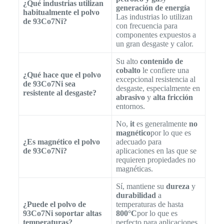
¿Qué industrias utilizan
generación de energía
habitualmente el polvo
Las industrias lo utilizan
de 93Co7Ni?
con frecuencia para
componentes expuestos a
un gran desgaste y calor.
Su alto
contenido de
cobalto
le confiere una
¿Qué hace que el polvo
excepcional resistencia al
de 93Co7Ni sea
desgaste, especialmente en
resistente al desgaste?
abrasivo
y
alta fricción
entornos.
No,
it
es generalmente
no
magnético
por lo que es
¿Es magnético el polvo
adecuado para
de 93Co7Ni?
aplicaciones en las que se
requieren propiedades no
magnéticas.
Sí, mantiene su
dureza
y
durabilidad
a
¿Puede el polvo de
temperaturas de hasta
93Co7Ni soportar altas
800°C
por lo que es
temperaturas?
perfecto para aplicaciones