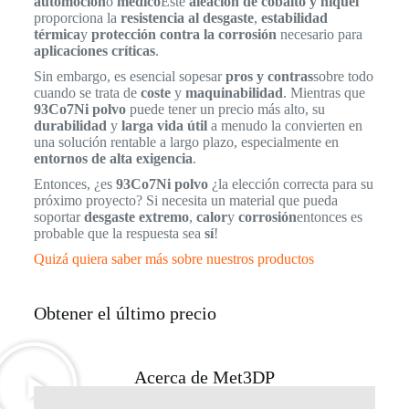
automoción
o
médico
Este
aleación de cobalto y níquel
proporciona la
resistencia al desgaste
,
estabilidad
térmica
y
protección contra la corrosión
necesario para
aplicaciones críticas
.
Sin embargo, es esencial sopesar
pros y contras
sobre todo
cuando se trata de
coste
y
maquinabilidad
. Mientras que
93Co7Ni polvo
puede tener un precio más alto, su
durabilidad
y
larga vida útil
a menudo la convierten en
una solución rentable a largo plazo, especialmente en
entornos de alta exigencia
.
Entonces, ¿es
93Co7Ni polvo
¿la elección correcta para su
próximo proyecto? Si necesita un material que pueda
soportar
desgaste extremo
,
calor
y
corrosión
entonces es
probable que la respuesta sea
sí
!
Quizá quiera saber más sobre nuestros productos
Obtener el último precio
Acerca de Met3DP