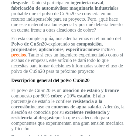
desgaste
. Tanto si participa en
ingeniería naval
,
fabricación de automóviles
o
maquinaria industrial
es
probable que el polvo de CuSn20 se convierta en un
recurso indispensable para su proyecto. Pero, ¿qué hace
que este material sea tan especial y por qué debería tenerlo
en cuenta frente a otras aleaciones de cobre?
En esta completa guía, nos adentraremos en el mundo del
Polvo de CuSn20
-explorando su
composición
,
propiedades
,
aplicaciones
,
especificaciones
e incluso
precios
. Tanto si eres un ingeniero experimentado como si
acabas de empezar, este artículo te dará todo lo que
necesitas para tomar decisiones informadas sobre el uso de
polvo de CuSn20 para tu próximo proyecto.
Descripción general del polvo CuSn20
El polvo de CuSn20 es un
aleación de estaño y bronce
compuesto por 80%
cobre
y 20%
estaño
. El alto
porcentaje de estaño le confiere
resistencia a la
corrosión
incluso en
entornos de agua salada
. Además, la
aleación es conocida por su
excelente resistencia
y
resistencia al desgaste
por lo que es adecuado para
componentes que experimentan una gran tensión mecánica
y fricción.