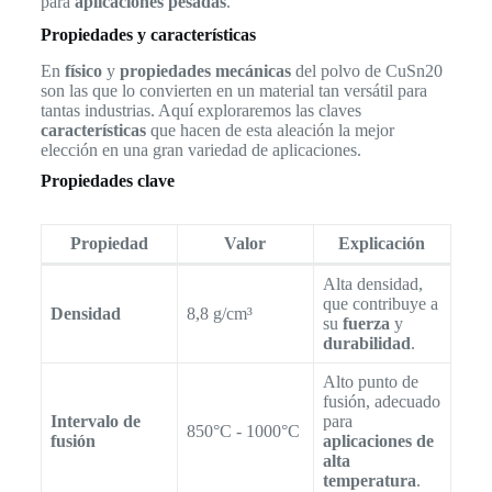
para
aplicaciones pesadas
.
Propiedades y características
En
físico
y
propiedades mecánicas
del polvo de CuSn20
son las que lo convierten en un material tan versátil para
tantas industrias. Aquí exploraremos las claves
características
que hacen de esta aleación la mejor
elección en una gran variedad de aplicaciones.
Propiedades clave
Propiedad
Valor
Explicación
Alta densidad,
que contribuye a
Densidad
8,8 g/cm³
su
fuerza
y
durabilidad
.
Alto punto de
fusión, adecuado
Intervalo de
para
850°C - 1000°C
fusión
aplicaciones de
alta
temperatura
.