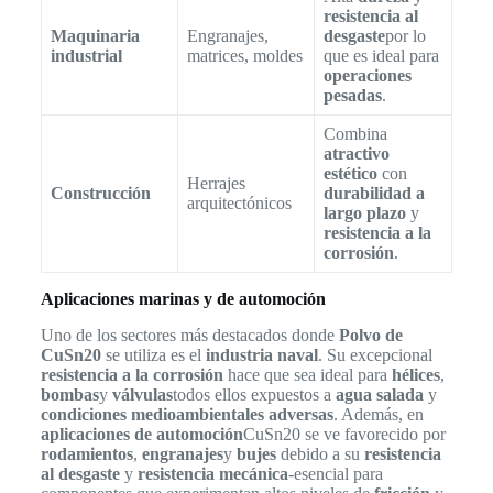
resistencia al
Maquinaria
Engranajes,
desgaste
por lo
industrial
matrices, moldes
que es ideal para
operaciones
pesadas
.
Combina
atractivo
estético
con
Herrajes
Construcción
durabilidad a
arquitectónicos
largo plazo
y
resistencia a la
corrosión
.
Aplicaciones marinas y de automoción
Uno de los sectores más destacados donde
Polvo de
CuSn20
se utiliza es el
industria naval
. Su excepcional
resistencia a la corrosión
hace que sea ideal para
hélices
,
bombas
y
válvulas
todos ellos expuestos a
agua salada
y
condiciones medioambientales adversas
. Además, en
aplicaciones de automoción
CuSn20 se ve favorecido por
rodamientos
,
engranajes
y
bujes
debido a su
resistencia
al desgaste
y
resistencia mecánica
-esencial para