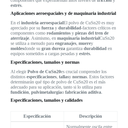
componentes que experimentan altos niveles de
fricción
y
estrés
.
Aplicaciones aeroespaciales y de maquinaria industrial
En el
industria aeroespacial
El polvo de CuSn20 es muy
apreciado por su
fuerza
y
durabilidad
-factores críticos en
componentes como
rodamientos
y
piezas del tren de
aterrizaje
. Asimismo, en
maquinaria industrial
CuSn20
se utiliza a menudo para
engranajes
,
muere
y
moldes
donde su
gran dureza
garantiza
durabilidad
en
equipos sometidos a cargas pesadas y
estrés
.
Especificaciones, tamaños y normas
Al elegir
Polvo de CuSn20
es crucial comprender los
distintos
especificaciones
,
tallas
y
normas
. Estos factores
determinarán qué tipo de polvo de CuSn20 es el más
adecuado para su aplicación, tanto si lo utiliza para
fundición
,
pulvimetalurgia
o
fabricación aditiva
.
Especificaciones, tamaños y calidades
Especificación
Descripción
Normalmente oscila entre