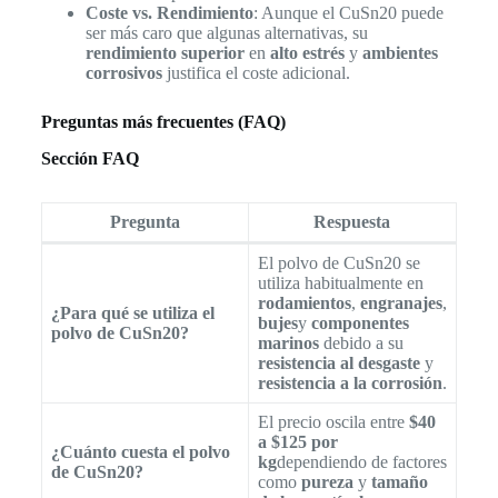
Coste vs. Rendimiento
: Aunque el CuSn20 puede
ser más caro que algunas alternativas, su
rendimiento superior
en
alto estrés
y
ambientes
corrosivos
justifica el coste adicional.
Preguntas más frecuentes (FAQ)
Sección FAQ
Pregunta
Respuesta
El polvo de CuSn20 se
utiliza habitualmente en
rodamientos
,
engranajes
,
¿Para qué se utiliza el
bujes
y
componentes
polvo de CuSn20?
marinos
debido a su
resistencia al desgaste
y
resistencia a la corrosión
.
El precio oscila entre
$40
a $125 por
¿Cuánto cuesta el polvo
kg
dependiendo de factores
de CuSn20?
como
pureza
y
tamaño