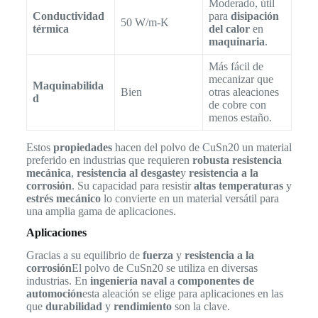
Moderado, útil
Conductividad
para
disipación
50 W/m-K
térmica
del calor
en
maquinaria
.
Más fácil de
mecanizar que
Maquinabilida
Bien
otras aleaciones
d
de cobre con
menos estaño.
Estos
propiedades
hacen del polvo de CuSn20 un material
preferido en industrias que requieren
robusta resistencia
mecánica
,
resistencia al desgaste
y
resistencia a la
corrosión
. Su capacidad para resistir
altas temperaturas
y
estrés mecánico
lo convierte en un material versátil para
una amplia gama de aplicaciones.
Aplicaciones
Gracias a su equilibrio de
fuerza
y
resistencia a la
corrosión
El polvo de CuSn20 se utiliza en diversas
industrias. En
ingeniería naval
a
componentes de
automoción
esta aleación se elige para aplicaciones en las
que
durabilidad
y
rendimiento
son la clave.