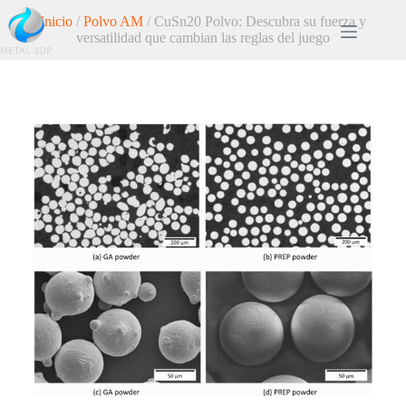
Inicio
/
Polvo AM
/ CuSn20 Polvo: Descubra su fuerza y
versatilidad que cambian las reglas del juego