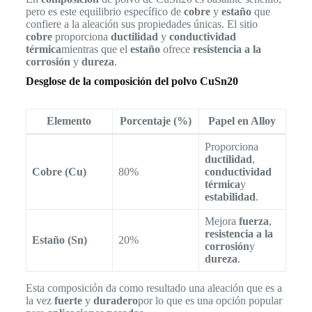
pero es este equilibrio específico de
cobre
y
estaño
que
confiere a la aleación sus propiedades únicas. El sitio
cobre
proporciona
ductilidad
y
conductividad
térmica
mientras que el
estaño
ofrece
resistencia a la
corrosión
y
dureza
.
Desglose de la composición del polvo CuSn20
Elemento
Porcentaje (%)
Papel en Alloy
Proporciona
ductilidad
,
Cobre (Cu)
80%
conductividad
térmica
y
estabilidad
.
Mejora
fuerza
,
resistencia a la
Estaño (Sn)
20%
corrosión
y
dureza
.
Esta composición da como resultado una aleación que es a
la vez
fuerte
y
duradero
por lo que es una opción popular