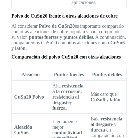
aplicaciones.
Polvo de CuSn20 frente a otras aleaciones de cobre
Al considerar
Polvo de CuSn20
es importante compararlo
con otras aleaciones de cobre populares para comprender
su valor.
puntos fuertes
y
puntos débiles
. A continuación,
compararemos CuSn20 con otras aleaciones como
CuSn6
y
latón
.
Comparación del polvo CuSn20 con otras aleaciones
Aleación
Puntos fuertes
Puntos débiles
Alta
resistencia
a la corrosión
,
Más caro que
CuSn20 Polvo
resistencia al
CuSn6
y
latón
.
desgaste
y
fuerza
.
Baja
resistencia
Ligeramente
al desgaste
y
Aleación
mejor
dureza
en
CuSn6
conductividad
comparación con