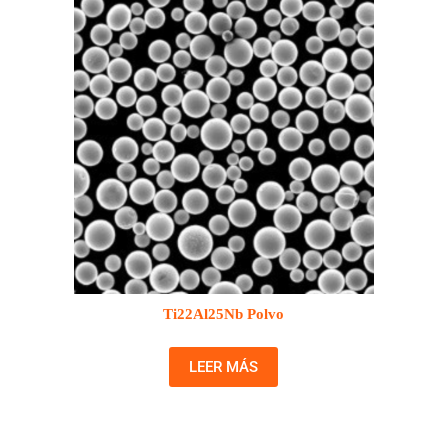
Ti22Al25Nb Polvo
LEER MÁS