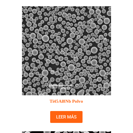
Ti45Al8Nb Polvo
LEER MÁS