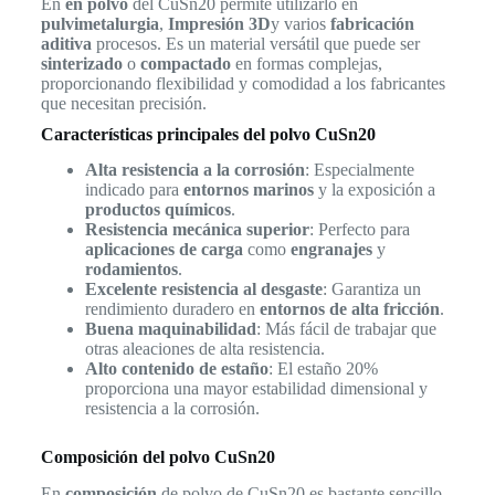
En
en polvo
del CuSn20 permite utilizarlo en
pulvimetalurgia
,
Impresión 3D
y varios
fabricación
aditiva
procesos. Es un material versátil que puede ser
sinterizado
o
compactado
en formas complejas,
proporcionando flexibilidad y comodidad a los fabricantes
que necesitan precisión.
Características principales del polvo CuSn20
Alta resistencia a la corrosión
: Especialmente
indicado para
entornos marinos
y la exposición a
productos químicos
.
Resistencia mecánica superior
: Perfecto para
aplicaciones de carga
como
engranajes
y
rodamientos
.
Excelente resistencia al desgaste
: Garantiza un
rendimiento duradero en
entornos de alta fricción
.
Buena maquinabilidad
: Más fácil de trabajar que
otras aleaciones de alta resistencia.
Alto contenido de estaño
: El estaño 20%
proporciona una mayor estabilidad dimensional y
resistencia a la corrosión.
Composición del polvo CuSn20
En
composición
de polvo de CuSn20 es bastante sencillo,