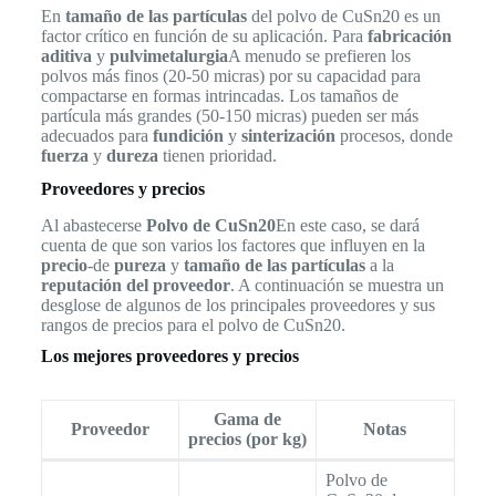
En
tamaño de las partículas
del polvo de CuSn20 es un
factor crítico en función de su aplicación. Para
fabricación
aditiva
y
pulvimetalurgia
A menudo se prefieren los
polvos más finos (20-50 micras) por su capacidad para
compactarse en formas intrincadas. Los tamaños de
partícula más grandes (50-150 micras) pueden ser más
adecuados para
fundición
y
sinterización
procesos, donde
fuerza
y
dureza
tienen prioridad.
Proveedores y precios
Al abastecerse
Polvo de CuSn20
En este caso, se dará
cuenta de que son varios los factores que influyen en la
precio
-de
pureza
y
tamaño de las partículas
a la
reputación del proveedor
. A continuación se muestra un
desglose de algunos de los principales proveedores y sus
rangos de precios para el polvo de CuSn20.
Los mejores proveedores y precios
Gama de
Proveedor
Notas
precios (por kg)
Polvo de