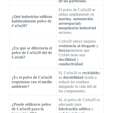
de las partículas
.
El polvo de CuSn20 se
utiliza ampliamente en
¿Qué industrias utilizan
marina
,
automoción
,
habitualmente polvo de
aeroespacial
y
CuSn20?
maquinaria industrial
sectores.
CuSn20 ofrece mejores
resistencia al desgaste
y
¿En qué se diferencia el
fuerza
mientras que
polvo de CuSn20 del de
CuSn6 tiene una
CuSn6?
ductilidad
y
conductividad
.
Sí, CuSn20 es
reciclable
y
¿Es el polvo de CuSn20
su
durabilidad
ayuda a
respetuoso con el medio
reducir los residuos
ambiente?
alargando la vida útil de
los componentes.
Sí, el polvo de CuSn20 es
¿Puede utilizarse polvo
adecuado para
de CuSn20 para la
fabricación aditiva
y