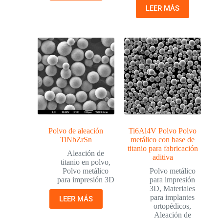
LEER MÁS
Polvo de aleación
Ti6Al4V Polvo Polvo
TiNbZrSn
metálico con base de
titanio para fabricación
Aleación de
aditiva
titanio en polvo
,
Polvo metálico
Polvo metálico
para impresión 3D
para impresión
3D
,
Materiales
para implantes
LEER MÁS
ortopédicos
,
Aleación de