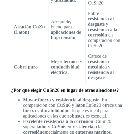
y
ductilidad
.
CuSn20.
Pobre
resistencia al
Asequible,
desgaste
y
Aleación CuZn
bueno para
resistencia a la
(Latón)
aplicaciones de
corrosión
en
baja tensión
.
comparación con
CuSn20.
Carece de
Mejor
térmico
y
resistencia
Cobre puro
conductividad
mecánica
y
eléctrica
.
resistencia al
desgaste
.
¿Por qué elegir CuSn20 en lugar de otras aleaciones?
Mayor fuerza y resistencia al desgaste
: En
comparación con
CuSn6
y
latón
CuSn20 ofrece una
fuerza
y
durabilidad
por lo que es ideal para
aplicaciones en las que
robustez
es esencial.
Excelente resistencia a la corrosión
: CuSn20
supera
latón
y
CuSn6
en
resistencia a la
corrosión
especialmente en
entornos marinos
.