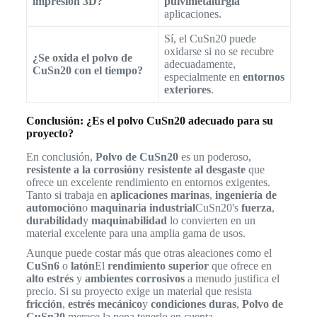
impresión 3D?
pulvimetalurgia
aplicaciones.
Sí, el CuSn20 puede
oxidarse si no se recubre
¿Se oxida el polvo de
adecuadamente,
CuSn20 con el tiempo?
especialmente en
entornos
exteriores
.
Conclusión: ¿Es el polvo CuSn20 adecuado para su
proyecto?
En conclusión,
Polvo de CuSn20
es un poderoso,
resistente a la corrosión
y
resistente al desgaste
que
ofrece un excelente rendimiento en entornos exigentes.
Tanto si trabaja en
aplicaciones marinas
,
ingeniería de
automoción
o
maquinaria industrial
CuSn20's
fuerza
,
durabilidad
y
maquinabilidad
lo convierten en un
material excelente para una amplia gama de usos.
Aunque puede costar más que otras aleaciones como el
CuSn6
o
latón
El
rendimiento superior
que ofrece en
alto estrés
y
ambientes corrosivos
a menudo justifica el
precio. Si su proyecto exige un material que resista
fricción
,
estrés mecánico
y
condiciones duras
,
Polvo de
CuSn20
merece la pena tenerlo en cuenta.