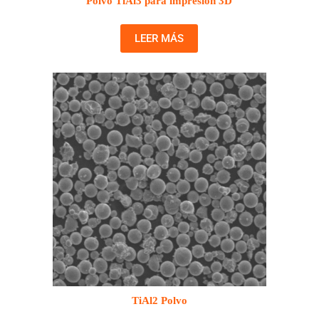
Polvo TiAl3 para impresión 3D
LEER MÁS
TiAl2 Polvo