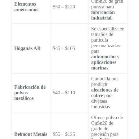
CuSn20 de gran
Elementos
$50 – $120
pureza para
americanos
fabricación
industrial
.
Se especializa en
tamaños de
partícula
personalizados
Höganäs AB
$45 – $105
para
automoción
y
aplicaciones
marinas
.
Conocida por
producir
Fabricación de
aleaciones de
polvos
$40 – $110
cobre
para
metálicos
diversas
industrias.
Ofrece polvo de
CuSn20 de
grado de
Belmont Metals
$55 – $125
precisión para