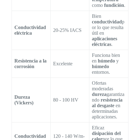
como
fundición
.
Bien
conductividad
p
Conductividad
or lo que resulta
20-25% IACS
eléctrica
útil en
aplicaciones
eléctricas
.
Funciona bien
Resistencia a la
en
húmedo
y
Excelente
corrosión
húmedo
entornos.
Ofertas
moderadas
dureza
garantiza
Dureza
80 - 100 HV
ndo
resistencia
(Vickers)
al desgaste
en
determinadas
aplicaciones.
Eficaz
disipación del
Conductividad
120 - 140 W/m-
calor
por lo que