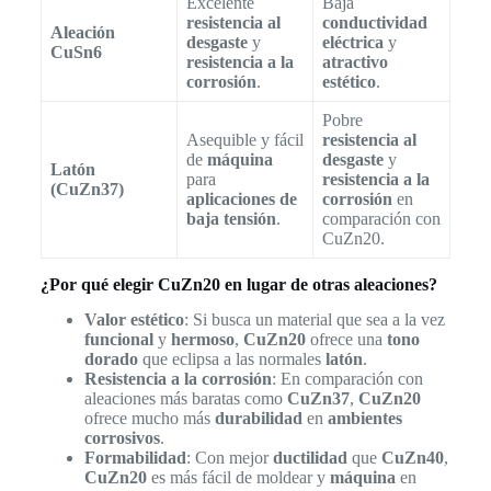
Excelente
Baja
resistencia al
conductividad
Aleación
desgaste
y
eléctrica
y
CuSn6
resistencia a la
atractivo
corrosión
.
estético
.
Pobre
Asequible y fácil
resistencia al
de
máquina
desgaste
y
Latón
para
resistencia a la
(CuZn37)
aplicaciones de
corrosión
en
baja tensión
.
comparación con
CuZn20.
¿Por qué elegir CuZn20 en lugar de otras aleaciones?
Valor estético
: Si busca un material que sea a la vez
funcional
y
hermoso
,
CuZn20
ofrece una
tono
dorado
que eclipsa a las normales
latón
.
Resistencia a la corrosión
: En comparación con
aleaciones más baratas como
CuZn37
,
CuZn20
ofrece mucho más
durabilidad
en
ambientes
corrosivos
.
Formabilidad
: Con mejor
ductilidad
que
CuZn40
,
CuZn20
es más fácil de moldear y
máquina
en