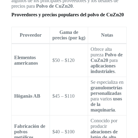
algunos de los principales proveedores y los detalles de
precios para
Polvo de CuZn20
.
Proveedores y precios populares del polvo de CuZn20
Gama de
Proveedor
Notas
precios (por kg)
Ofrece alta
pureza
Polvo de
Elementos
$50 – $120
CuZn20
para
americanos
aplicaciones
industriales
.
Se especializa en
granulometrías
personalizadas
Höganäs AB
$45 – $110
para varios
usos
de la
maquinaria
.
Conocido por
Fabricación de
producir
polvos
$40 – $100
aleaciones de
metálicos
latón de alto