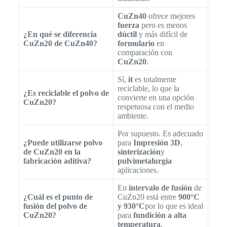
CuZn40
ofrece mejores
fuerza
pero es menos
¿En qué se diferencia
dúctil
y más difícil de
CuZn20 de CuZn40?
formulario
en
comparación con
CuZn20
.
Sí,
it
es totalmente
reciclable, lo que la
¿Es reciclable el polvo de
convierte en una opción
CuZn20?
respetuosa con el medio
ambiente.
Por supuesto. Es adecuado
¿Puede utilizarse polvo
para
Impresión 3D
,
de CuZn20 en la
sinterización
y
fabricación aditiva?
pulvimetalurgia
aplicaciones.
En
intervalo de fusión
de
¿Cuál es el punto de
CuZn20 está entre
900°C
fusión del polvo de
y 930°C
por lo que es ideal
CuZn20?
para
fundición a alta
temperatura
.