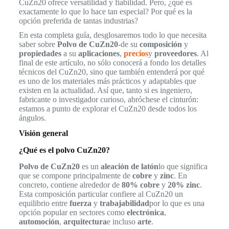
CuZn20 ofrece versatilidad y fiabilidad. Pero, ¿qué es
exactamente lo que lo hace tan especial? Por qué es la
opción preferida de tantas industrias?
En esta completa guía, desglosaremos todo lo que necesita
saber sobre
Polvo de CuZn20
-de su
composición
y
propiedades
a su
aplicaciones
,
precios
y
proveedores
. Al
final de este artículo, no sólo conocerá a fondo los detalles
técnicos del CuZn20, sino que también entenderá por qué
es uno de los materiales más prácticos y adaptables que
existen en la actualidad. Así que, tanto si es ingeniero,
fabricante o investigador curioso, abróchese el cinturón:
estamos a punto de explorar el CuZn20 desde todos los
ángulos.
Visión general
¿Qué es el polvo CuZn20?
Polvo de CuZn20
es un
aleación de latón
lo que significa
que se compone principalmente de
cobre
y
zinc
. En
concreto, contiene alrededor de
80% cobre
y
20% zinc
.
Esta composición particular confiere al CuZn20 un
equilibrio entre
fuerza
y
trabajabilidad
por lo que es una
opción popular en sectores como
electrónica
,
automoción
,
arquitectura
e incluso
arte
.