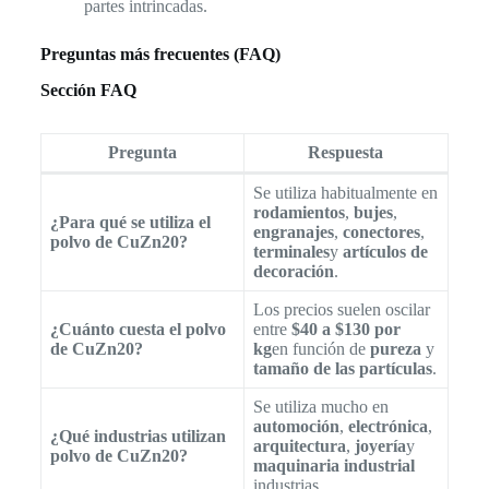
partes intrincadas.
Preguntas más frecuentes (FAQ)
Sección FAQ
Pregunta
Respuesta
Se utiliza habitualmente en
rodamientos
,
bujes
,
¿Para qué se utiliza el
engranajes
,
conectores
,
polvo de CuZn20?
terminales
y
artículos de
decoración
.
Los precios suelen oscilar
¿Cuánto cuesta el polvo
entre
$40 a $130 por
de CuZn20?
kg
en función de
pureza
y
tamaño de las partículas
.
Se utiliza mucho en
automoción
,
electrónica
,
¿Qué industrias utilizan
arquitectura
,
joyería
y
polvo de CuZn20?
maquinaria industrial
industrias.