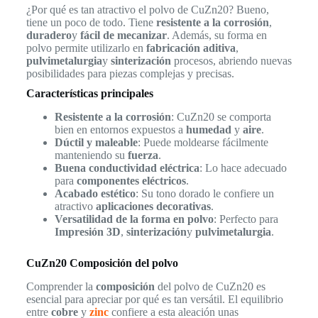
¿Por qué es tan atractivo el polvo de CuZn20? Bueno,
tiene un poco de todo. Tiene
resistente a la corrosión
,
duradero
y
fácil de mecanizar
. Además, su forma en
polvo permite utilizarlo en
fabricación aditiva
,
pulvimetalurgia
y
sinterización
procesos, abriendo nuevas
posibilidades para piezas complejas y precisas.
Características principales
Resistente a la corrosión
: CuZn20 se comporta
bien en entornos expuestos a
humedad
y
aire
.
Dúctil y maleable
: Puede moldearse fácilmente
manteniendo su
fuerza
.
Buena conductividad eléctrica
: Lo hace adecuado
para
componentes eléctricos
.
Acabado estético
: Su tono dorado le confiere un
atractivo
aplicaciones decorativas
.
Versatilidad de la forma en polvo
: Perfecto para
Impresión 3D
,
sinterización
y
pulvimetalurgia
.
CuZn20 Composición del polvo
Comprender la
composición
del polvo de CuZn20 es
esencial para apreciar por qué es tan versátil. El equilibrio
entre
cobre
y
zinc
confiere a esta aleación unas