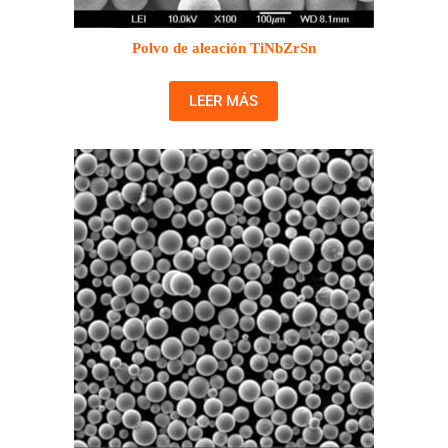
Polvo de aleación TiNbZrSn
LEER MÁS