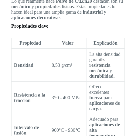
Lo que realmente hace
Polvo de CuZn20
destacan son su
mecánico
y
propiedades físicas
. Estas propiedades lo
hacen ideal para una amplia gama de
industrial
y
aplicaciones decorativas
.
Propiedades clave
Propiedad
Valor
Explicación
La alta densidad
garantiza
Densidad
8,53 g/cm³
resistencia
mecánica
y
durabilidad
.
Ofrece
excelentes
Resistencia a la
350 - 400 MPa
fuerza
para
tracción
aplicaciones de
carga
.
Adecuado para
aplicaciones de
Intervalo de
900°C - 930°C
alta
fusión
temperatura