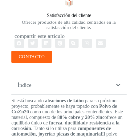
Satisfacción del cliente
Ofrecer productos de alta calidad centrados en la
satisfacción del cliente.
compartir este artículo
CONTACTO
Índice
Si está buscando
aleaciones de latón
para su próximo
proyecto, probablemente se haya topado con
Polvo de
CuZn20
como uno de los principales contendientes. Este
material, compuesto de
80% cobre
y
20% zinc
ofrece un
equilibrio único de
fuerza
,
ductilidad
y
resistencia a la
corrosión
. Tanto si lo utiliza para
componentes de
automoción
,
joyería
o
piezas de maquinaria
El polvo