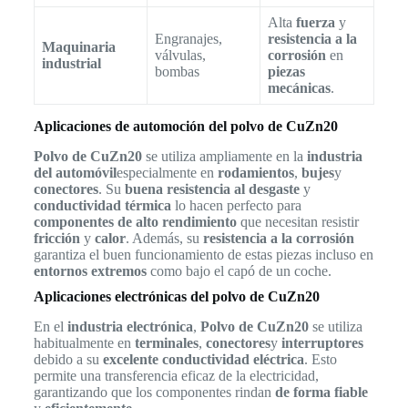
Alta
fuerza
y
Engranajes,
resistencia a la
Maquinaria
válvulas,
corrosión
en
industrial
bombas
piezas
mecánicas
.
Aplicaciones de automoción del polvo de CuZn20
Polvo de CuZn20
se utiliza ampliamente en la
industria
del automóvil
especialmente en
rodamientos
,
bujes
y
conectores
. Su
buena resistencia al desgaste
y
conductividad térmica
lo hacen perfecto para
componentes de alto rendimiento
que necesitan resistir
fricción
y
calor
. Además, su
resistencia a la corrosión
garantiza el buen funcionamiento de estas piezas incluso en
entornos extremos
como bajo el capó de un coche.
Aplicaciones electrónicas del polvo de CuZn20
En el
industria electrónica
,
Polvo de CuZn20
se utiliza
habitualmente en
terminales
,
conectores
y
interruptores
debido a su
excelente conductividad eléctrica
. Esto
permite una transferencia eficaz de la electricidad,
garantizando que los componentes rindan
de forma fiable