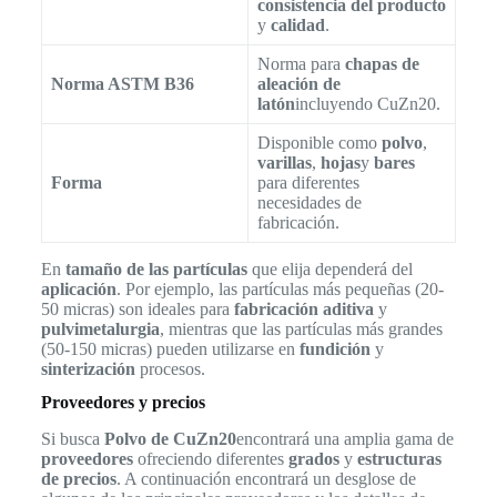
consistencia del producto
y
calidad
.
Norma para
chapas de
Norma ASTM B36
aleación de
latón
incluyendo CuZn20.
Disponible como
polvo
,
varillas
,
hojas
y
bares
Forma
para diferentes
necesidades de
fabricación.
En
tamaño de las partículas
que elija dependerá del
aplicación
. Por ejemplo, las partículas más pequeñas (20-
50 micras) son ideales para
fabricación aditiva
y
pulvimetalurgia
, mientras que las partículas más grandes
(50-150 micras) pueden utilizarse en
fundición
y
sinterización
procesos.
Proveedores y precios
Si busca
Polvo de CuZn20
encontrará una amplia gama de
proveedores
ofreciendo diferentes
grados
y
estructuras
de precios
. A continuación encontrará un desglose de