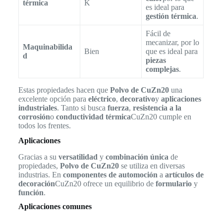
térmica
K
es ideal para
gestión térmica
.
Fácil de
mecanizar, por lo
Maquinabilida
Bien
que es ideal para
d
piezas
complejas
.
Estas propiedades hacen que
Polvo de CuZn20
una
excelente opción para
eléctrico
,
decorativo
y
aplicaciones
industriales
. Tanto si busca
fuerza
,
resistencia a la
corrosión
o
conductividad térmica
CuZn20 cumple en
todos los frentes.
Aplicaciones
Gracias a su
versatilidad
y
combinación única
de
propiedades,
Polvo de CuZn20
se utiliza en diversas
industrias. En
componentes de automoción
a
artículos de
decoración
CuZn20 ofrece un equilibrio de
formulario
y
función
.
Aplicaciones comunes