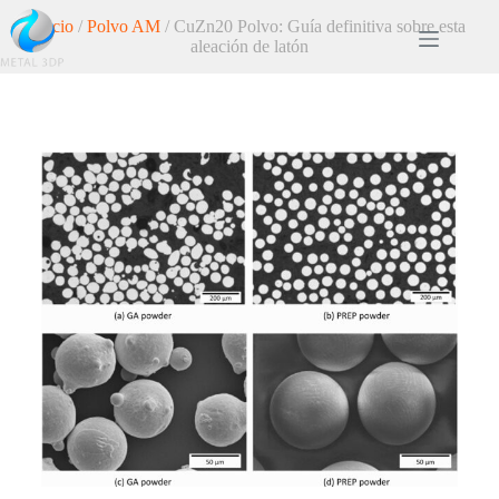
Inicio
/
Polvo AM
/ CuZn20 Polvo: Guía definitiva sobre esta
aleación de latón