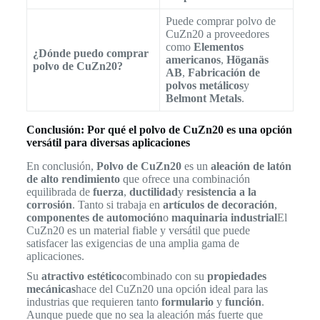
Puede comprar polvo de
CuZn20 a proveedores
como
Elementos
¿Dónde puedo comprar
americanos
,
Höganäs
polvo de CuZn20?
AB
,
Fabricación de
polvos metálicos
y
Belmont Metals
.
Conclusión: Por qué el polvo de CuZn20 es una opción
versátil para diversas aplicaciones
En conclusión,
Polvo de CuZn20
es un
aleación de latón
de alto rendimiento
que ofrece una combinación
equilibrada de
fuerza
,
ductilidad
y
resistencia a la
corrosión
. Tanto si trabaja en
artículos de decoración
,
componentes de automoción
o
maquinaria industrial
El
CuZn20 es un material fiable y versátil que puede
satisfacer las exigencias de una amplia gama de
aplicaciones.
Su
atractivo estético
combinado con su
propiedades
mecánicas
hace del CuZn20 una opción ideal para las
industrias que requieren tanto
formulario
y
función
.
Aunque puede que no sea la aleación más fuerte que