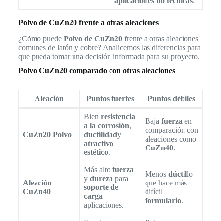
aplicaciones no técnicas
.
Polvo de CuZn20 frente a otras aleaciones
¿Cómo puede
Polvo de CuZn20
frente a otras aleaciones
comunes de latón y cobre? Analicemos las diferencias para
que pueda tomar una decisión informada para su proyecto.
Polvo CuZn20 comparado con otras aleaciones
Aleación
Puntos fuertes
Puntos débiles
Bien
resistencia
Baja
fuerza
en
a la corrosión
,
comparación con
CuZn20 Polvo
ductilidad
y
aleaciones como
atractivo
CuZn40
.
estético
.
Más alto
fuerza
Menos
dúctil
lo
y
dureza
para
Aleación
que hace más
soporte de
CuZn40
difícil
carga
formulario
.
aplicaciones.