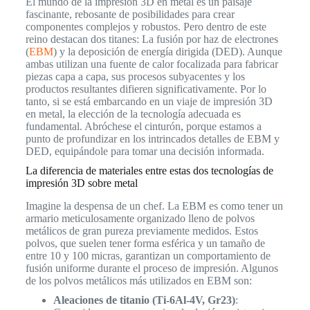
El mundo de la impresión 3D en metal es un paisaje
fascinante, rebosante de posibilidades para crear
componentes complejos y robustos. Pero dentro de este
reino destacan dos titanes: La fusión por haz de electrones
(
EBM
) y la deposición de energía dirigida (DED). Aunque
ambas utilizan una fuente de calor focalizada para fabricar
piezas capa a capa, sus procesos subyacentes y los
productos resultantes difieren significativamente. Por lo
tanto, si se está embarcando en un viaje de impresión 3D
en metal, la elección de la tecnología adecuada es
fundamental. Abróchese el cinturón, porque estamos a
punto de profundizar en los intrincados detalles de EBM y
DED, equipándole para tomar una decisión informada.
La diferencia de materiales entre estas dos tecnologías de
impresión 3D sobre metal
Imagine la despensa de un chef. La EBM es como tener un
armario meticulosamente organizado lleno de polvos
metálicos de gran pureza previamente medidos. Estos
polvos, que suelen tener forma esférica y un tamaño de
entre 10 y 100 micras, garantizan un comportamiento de
fusión uniforme durante el proceso de impresión. Algunos
de los polvos metálicos más utilizados en EBM son:
Aleaciones de titanio (Ti-6Al-4V, Gr23)
: