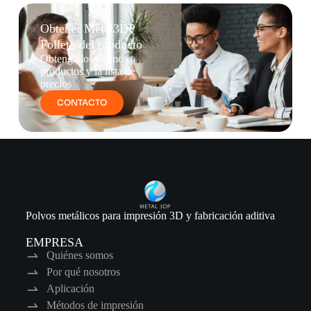
Obtener Metal3DP
Folleto del producto
Obtenga los últimos
productos y la lista de
precios
CONTACTO
Polvos metálicos para impresión 3D y fabricación aditiva
EMPRESA
Quiénes somos
Por qué nosotros
Aplicación
Métodos de impresión