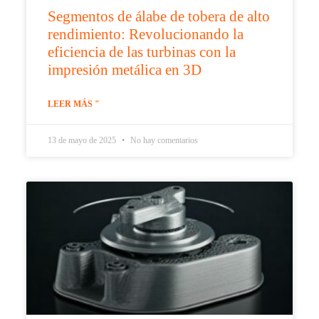
Segmentos de álabe de tobera de alto
rendimiento: Revolucionando la
eficiencia de las turbinas con la
impresión metálica en 3D
LEER MÁS "
13 de mayo de 2025
No hay comentarios