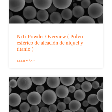
NiTi Powder Overview ( Polvo
esférico de aleación de níquel y
titanio )
LEER MÁS "