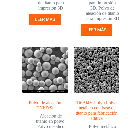
de titanio para
para impresión
impresión 3D
3D
,
Polvo de
aleación de titanio
para impresión 3D
LEER MÁS
LEER MÁS
Polvo de aleación
Ti6Al4V Polvo Polvo
TiNbZrSn
metálico con base de
titanio para fabricación
Aleación de
aditiva
titanio en polvo
,
Polvo metálico
Polvo metálico