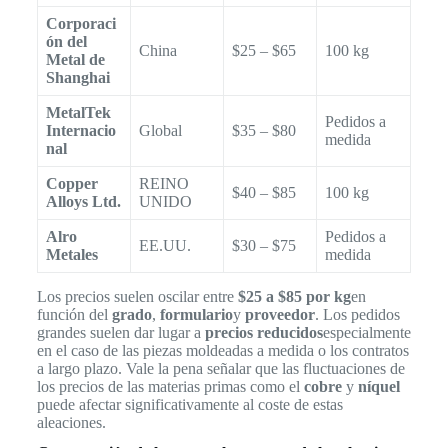
Corporaci
ón del
China
$25 – $65
100 kg
Metal de
Shanghai
MetalTek
Pedidos a
Internacio
Global
$35 – $80
medida
nal
Copper
REINO
$40 – $85
100 kg
Alloys Ltd.
UNIDO
Alro
Pedidos a
EE.UU.
$30 – $75
Metales
medida
Los precios suelen oscilar entre
$25 a $85 por kg
en
función del
grado
,
formulario
y
proveedor
. Los pedidos
grandes suelen dar lugar a
precios reducidos
especialmente
en el caso de las piezas moldeadas a medida o los contratos
a largo plazo. Vale la pena señalar que las fluctuaciones de
los precios de las materias primas como el
cobre
y
níquel
puede afectar significativamente al coste de estas
aleaciones.