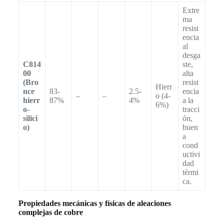
Extre
ma
resist
encia
al
desga
C814
ste,
00
alta
(Bro
resist
Hierr
nce
83-
2.5-
encia
–
–
o (4-
hierr
87%
4%
a la
6%)
o-
tracci
silici
ón,
o)
buen
a
cond
uctivi
dad
térmi
ca.
Propiedades mecánicas y físicas de aleaciones
complejas de cobre