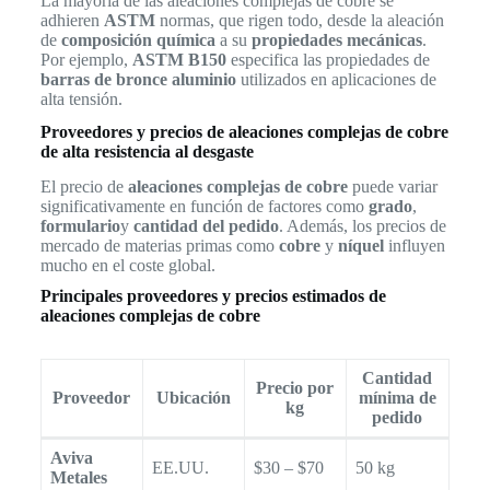
La mayoría de las aleaciones complejas de cobre se
adhieren
ASTM
normas, que rigen todo, desde la aleación
de
composición química
a su
propiedades mecánicas
.
Por ejemplo,
ASTM B150
especifica las propiedades de
barras de bronce aluminio
utilizados en aplicaciones de
alta tensión.
Proveedores y precios de aleaciones complejas de cobre
de alta resistencia al desgaste
El precio de
aleaciones complejas de cobre
puede variar
significativamente en función de factores como
grado
,
formulario
y
cantidad del pedido
. Además, los precios de
mercado de materias primas como
cobre
y
níquel
influyen
mucho en el coste global.
Principales proveedores y precios estimados de
aleaciones complejas de cobre
Cantidad
Precio por
Proveedor
Ubicación
mínima de
kg
pedido
Aviva
EE.UU.
$30 – $70
50 kg
Metales