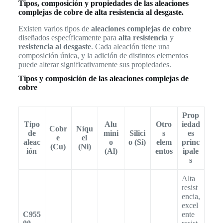
Tipos, composición y propiedades de las aleaciones
complejas de cobre de alta resistencia al desgaste.
Existen varios tipos de
aleaciones complejas de cobre
diseñados específicamente para
alta resistencia
y
resistencia al desgaste
. Cada aleación tiene una
composición única, y la adición de distintos elementos
puede alterar significativamente sus propiedades.
Tipos y composición de las aleaciones complejas de
cobre
Prop
Tipo
Alu
Otro
iedad
Cobr
Níqu
de
mini
Silici
s
es
e
el
aleac
o
o (Si)
elem
princ
(Cu)
(Ni)
ión
(Al)
entos
ipale
s
Alta
resist
encia,
excel
C955
ente