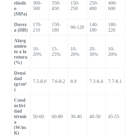
elástic
300-
350-
150-
250-
400-
o
500
450
250
400
600
(MPa)
Durez
170-
150-
140-
180-
90-120
a (HB)
210
180
180
220
Alarg
amien
10-
15-
10-
20-
10-
to a la
20%
25%
20%
30%
20%
rotura
(%)
Densi
dad
7.5-8.0
7.6-8.2
8.9
7.3-8.4
7.7-8.1
(g/cm³
)
Cond
uctivi
dad
térmic
50-60
60-80
30-40
40-50
45-55
a
(W/m-
K)