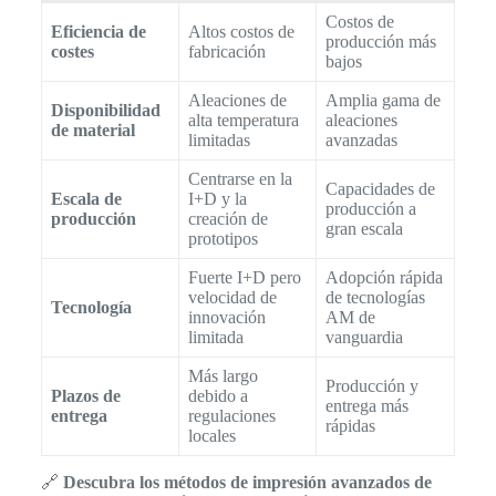
Costos de
Eficiencia de
Altos costos de
producción más
costes
fabricación
bajos
Aleaciones de
Amplia gama de
Disponibilidad
alta temperatura
aleaciones
de material
limitadas
avanzadas
Centrarse en la
Capacidades de
Escala de
I+D y la
producción a
producción
creación de
gran escala
prototipos
Fuerte I+D pero
Adopción rápida
velocidad de
de tecnologías
Tecnología
innovación
AM de
limitada
vanguardia
Más largo
Producción y
Plazos de
debido a
entrega más
entrega
regulaciones
rápidas
locales
🔗
Descubra los métodos de impresión avanzados de