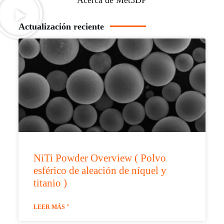
Actualización reciente
NiTi Powder Overview ( Polvo
esférico de aleación de níquel y
titanio )
LEER MÁS "