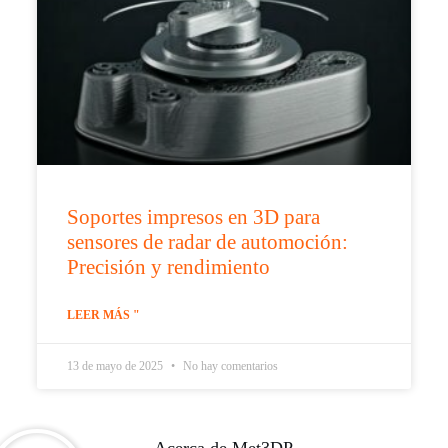
Soportes impresos en 3D para
sensores de radar de automoción:
Precisión y rendimiento
LEER MÁS "
13 de mayo de 2025
No hay comentarios
Acerca de Met3DP