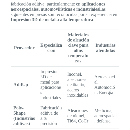
fabricación aditiva, particularmente en
aplicaciones
aeroespaciales, automovilísticas e industriales
Las
siguientes empresas son reconocidas por su experiencia en
Impresión 3D de metal a alta temperatura
.
Materiales
de aleación
Especializa
clave para
Industrias
Proveedor
ción
altas
atendidas
temperatu
ras
Impresión
Inconel,
3D de
Aeroespaci
aleaciones
metal para
al,
AddUp
de titanio,
aplicacione
Automoció
aceros
s
n, Energía
inoxidables
industriales
Poly-
Fabricación
Aleaciones
Medicina,
Shape
aditiva de
de níquel,
aeroespacial
(Industrias
alta
Ti64, CoCr
, defensa
aditivas)
precisión