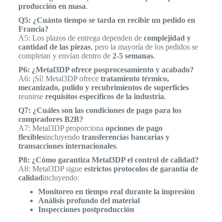
producción en masa
.
Q5: ¿Cuánto tiempo se tarda en recibir un pedido en
Francia?
A5: Los plazos de entrega dependen de
complejidad y
cantidad de las piezas
, pero la mayoría de los pedidos se
completan y envían dentro de
2-5 semanas
.
P6: ¿Metal3DP ofrece posprocesamiento y acabado?
A6: ¡Sí! Metal3DP ofrece
tratamiento térmico,
mecanizado, pulido y recubrimientos de superficies
reunirse
requisitos específicos de la industria
.
Q7: ¿Cuáles son las condiciones de pago para los
compradores B2B?
A7: Metal3DP proporciona
opciones de pago
flexibles
incluyendo
transferencias bancarias y
transacciones internacionales
.
P8: ¿Cómo garantiza Metal3DP el control de calidad?
A8: Metal3DP sigue
estrictos protocolos de garantía de
calidad
incluyendo:
Monitoreo en tiempo real durante la impresión
Análisis profundo del material
Inspecciones postproducción