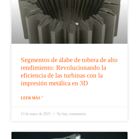
Segmentos de álabe de tobera de alto
rendimiento: Revolucionando la
eficiencia de las turbinas con la
impresión metálica en 3D
LEER MÁS "
13 de mayo de 2025
No hay comentarios