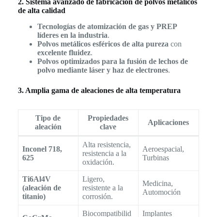
2. Sistema avanzado de fabricación de polvos metálicos
de alta calidad
Tecnologías de atomización de gas y PREP
líderes en la industria
.
Polvos metálicos esféricos de alta pureza
con
excelente fluidez
.
Polvos optimizados para la fusión de lechos de
polvo mediante láser y haz de electrones
.
3. Amplia gama de aleaciones de alta temperatura
Tipo de
Propiedades
Aplicaciones
aleación
clave
Alta resistencia,
Inconel 718,
Aeroespacial,
resistencia a la
625
Turbinas
oxidación.
Ti6Al4V
Ligero,
Medicina,
(aleación de
resistente a la
Automoción
titanio)
corrosión.
Biocompatibilid
Implantes