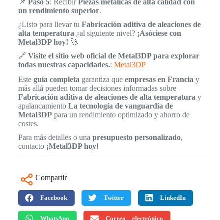
📌
Paso 5
: Recibir
Piezas metálicas de alta calidad con
un rendimiento superior
.
¿Listo para llevar tu
Fabricación aditiva de aleaciones de
alta temperatura
¿al siguiente nivel?
¡Asóciese con
Metal3DP hoy!
🚀
🔗
Visite el sitio web oficial de Metal3DP para explorar
todas nuestras capacidades.
:
Metal3DP
Este
guía completa
garantiza que
empresas en Francia
y
más allá pueden tomar decisiones informadas sobre
Fabricación aditiva de aleaciones de alta temperatura
y
apalancamiento
La tecnología de vanguardia de
Metal3DP
para un rendimiento optimizado y ahorro de
costes.
Para más detalles o una
presupuesto personalizado
,
contacto
¡Metal3DP hoy!
Compartir
Facebook
Twitter
LinkedIn
WhatsApp
Correo electrónico