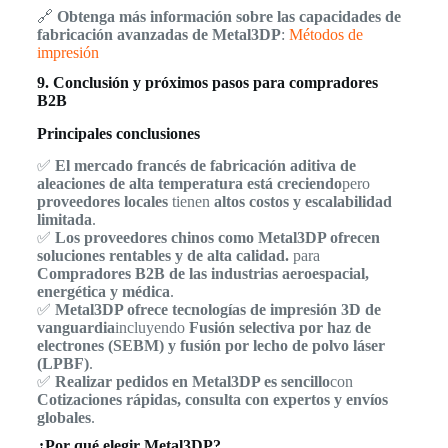
🔗
Obtenga más información sobre las capacidades de
fabricación avanzadas de Metal3DP
:
Métodos de
impresión
9. Conclusión y próximos pasos para compradores
B2B
Principales conclusiones
✅
El mercado francés de fabricación aditiva de
aleaciones de alta temperatura está creciendo
pero
proveedores locales
tienen
altos costos y escalabilidad
limitada
.
✅
Los proveedores chinos como Metal3DP ofrecen
soluciones rentables y de alta calidad.
para
Compradores B2B de las industrias aeroespacial,
energética y médica
.
✅
Metal3DP ofrece tecnologías de impresión 3D de
vanguardia
incluyendo
Fusión selectiva por haz de
electrones (SEBM) y fusión por lecho de polvo láser
(LPBF)
.
✅
Realizar pedidos en Metal3DP es sencillo
con
Cotizaciones rápidas, consulta con expertos y envíos
globales
.
¿Por qué elegir Metal3DP?