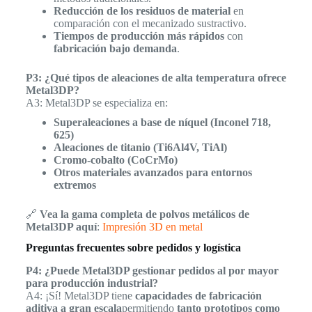
Reducción de los residuos de material
en
comparación con el mecanizado sustractivo.
Tiempos de producción más rápidos
con
fabricación bajo demanda
.
P3: ¿Qué tipos de aleaciones de alta temperatura ofrece
Metal3DP?
A3: Metal3DP se especializa en:
Superaleaciones a base de níquel (Inconel 718,
625)
Aleaciones de titanio (Ti6Al4V, TiAl)
Cromo-cobalto (CoCrMo)
Otros materiales avanzados para entornos
extremos
🔗
Vea la gama completa de polvos metálicos de
Metal3DP aquí
:
Impresión 3D en metal
Preguntas frecuentes sobre pedidos y logística
P4: ¿Puede Metal3DP gestionar pedidos al por mayor
para producción industrial?
A4: ¡Sí! Metal3DP tiene
capacidades de fabricación
aditiva a gran escala
permitiendo
tanto prototipos como