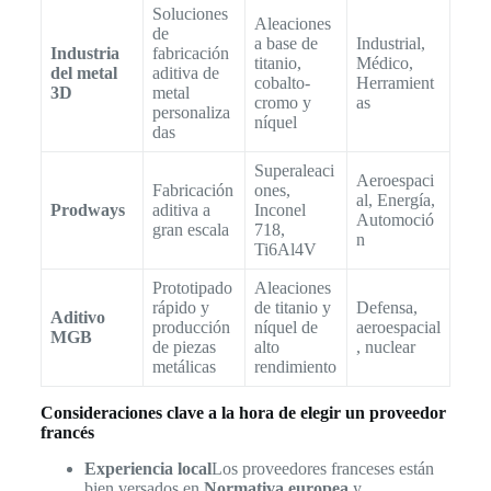
Soluciones
Aleaciones
de
a base de
Industrial,
Industria
fabricación
titanio,
Médico,
del metal
aditiva de
cobalto-
Herramient
3D
metal
cromo y
as
personaliza
níquel
das
Superaleaci
Aeroespaci
Fabricación
ones,
al, Energía,
Prodways
aditiva a
Inconel
Automoció
gran escala
718,
n
Ti6Al4V
Prototipado
Aleaciones
rápido y
de titanio y
Defensa,
Aditivo
producción
níquel de
aeroespacial
MGB
de piezas
alto
, nuclear
metálicas
rendimiento
Consideraciones clave a la hora de elegir un proveedor
francés
Experiencia local
Los proveedores franceses están
bien versados en
Normativa europea
y