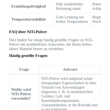
Hält wiederholter
Potentiell 
Ermüdungsfestigkeit
Belastung stand
richtig legie
Gute Leistung bei
Begrenzt a
Temperaturstabilität
hohen Temperaturen
Hochtempe
FAQ über NiTi-Pulver
Hier finden Sie einige häufig gestellte Fragen zu NiTi-
Pulver mit ausführlichen Antworten, die Ihnen helfen,
dieses Material besser zu verstehen.
Häufig gestellte Fragen
Frage
Antwort
NiTi-Pulver wird aufgrund seiner
einzigartigen Eigenschaften in einer
Vielzahl von Anwendungen
Wofür wird
eingesetzt, z. B. in medizinischen
NiTi-Pulver
Geräten, Luft- und
verwendet?
Raumfahrtkomponenten,
Automobilteilen, in der Robotik und
in der Elektronik.