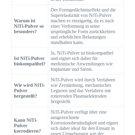
Der Formgedächtniseffekt und die
Superelastizität von NiTi-Pulver
Warum ist
machen es einzigartig, da es nach
NiTi-Pulver so
einer Verformung in seine
besonders?
ursprüngliche Form zurückkehren
und erheblichen Belastungen
standhalten kann.
Ja, NiTi-Pulver ist biokompatibel
Ist NiTi-Pulver
und eignet sich daher für
biokompatibel?
medizinische Anwendungen wie
Implantate und Stents.
NiTi-Pulver wird durch Verfahren
Wie wird NiTi-
wie Zerstäubung, mechanisches
Pulver
Legieren und das Verfahren mit
hergestellt?
rotierenden Plasmaelektroden
hergestellt.
NiTi-Pulver verfügt über eine
ausgezeichnete
Kann NiTi-
Korrosionsbeständigkeit und eignet
Pulver
sich daher ideal für den Einsatz in
korrodieren?
rauen Umgebungen wie der