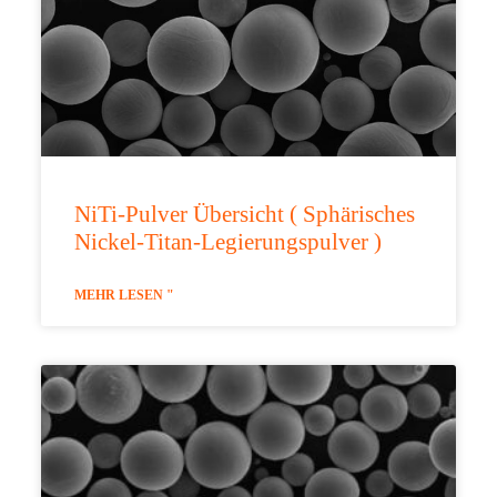
NiTi-Pulver Übersicht ( Sphärisches
Nickel-Titan-Legierungspulver )
MEHR LESEN "