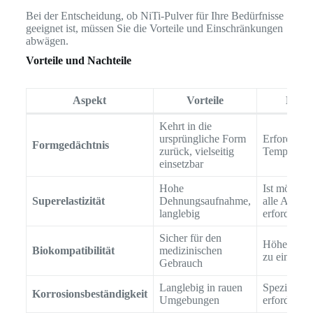
Bei der Entscheidung, ob NiTi-Pulver für Ihre Bedürfnisse
geeignet ist, müssen Sie die Vorteile und Einschränkungen
abwägen.
Vorteile und Nachteile
Aspekt
Vorteile
Benac
Kehrt in die
ursprüngliche Form
Erfordert p
Formgedächtnis
zurück, vielseitig
Temperatur
einsetzbar
Hohe
Ist möglich
Superelastizität
Dehnungsaufnahme,
alle Anwe
langlebig
erforderlic
Sicher für den
Höhere Kos
Biokompatibilität
medizinischen
zu einigen 
Gebrauch
Langlebig in rauen
Spezialisi
Korrosionsbeständigkeit
Umgebungen
erforderlic