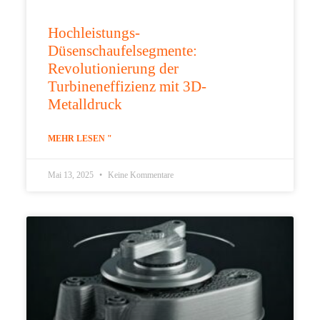
Hochleistungs-
Düsenschaufelsegmente:
Revolutionierung der
Turbineneffizienz mit 3D-
Metalldruck
MEHR LESEN "
Mai 13, 2025
Keine Kommentare