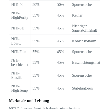
NiTi-50
50%
50%
Spurensuche
NiTi-
55%
45%
Keiner
HighPurity
Niedriger
NiTi-SH
55%
45%
Sauerstoffgehalt
NiTi-
55%
45%
Kohlenstoffarm
LowC
NiTi-Fein
55%
45%
Spurensuche
NiTi-
55%
45%
Beschichtungsmateriali
beschichtet
NiTi-
55%
45%
Spurensuche
Elastik
NiTi-
55%
45%
Stabilisatoren
HighTemp
Merkmale und Leistung
NiTi-Pulver zeichnet sich durch seine einzigartige