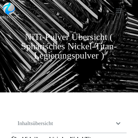
NiTi-Pulver Übersicht (
Sphärisches Nickel-Titan-
Legierungspulver )
Inhaltsübersicht