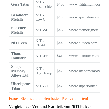
NiTi-
G&S Titan
$450
www.gstitanium.com
beschichtet
Besondere
NiTi-
$430
www.specialmetals.com
Metalle
LowC
Speicher
NiTi-SH
$460
www.memorymetals.com
Metalle
NiTi-
NiTiTech
$440
www.nititech.com
Elastik
Titan-
NiTi-Fein
$410
www.titanium.com
Industrie
Shape
NiTi-
Memory
$470
www.shapememoryalloys
HighTemp
Alloys Ltd.
Überlegenes
NiTi-50
$420
www.superiortitanium.c
Titan
Fragen Sie uns an, um den besten Preis zu erhalten!
Vergleich der Vor- und Nachteile von NiTi-Pulver