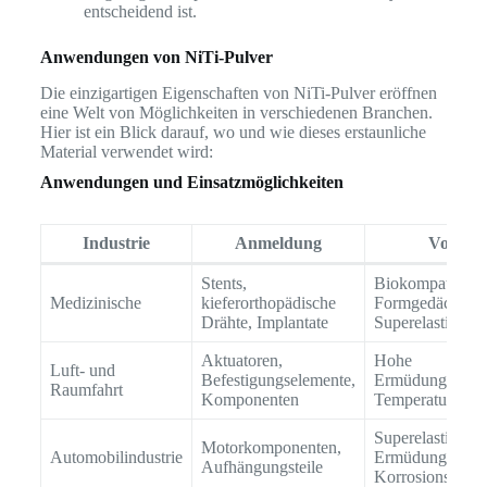
entscheidend ist.
Anwendungen von NiTi-Pulver
Die einzigartigen Eigenschaften von NiTi-Pulver eröffnen
eine Welt von Möglichkeiten in verschiedenen Branchen.
Hier ist ein Blick darauf, wo und wie dieses erstaunliche
Material verwendet wird:
Anwendungen und Einsatzmöglichkeiten
Industrie
Anmeldung
Vorteile
Stents,
Biokompatibilitä
Medizinische
kieferorthopädische
Formgedächtnis
Drähte, Implantate
Superelastizität
Aktuatoren,
Hohe
Luft- und
Befestigungselemente,
Ermüdungsfestig
Raumfahrt
Komponenten
Temperaturstabil
Superelastizität,
Motorkomponenten,
Automobilindustrie
Ermüdungsfestig
Aufhängungsteile
Korrosionsbestä