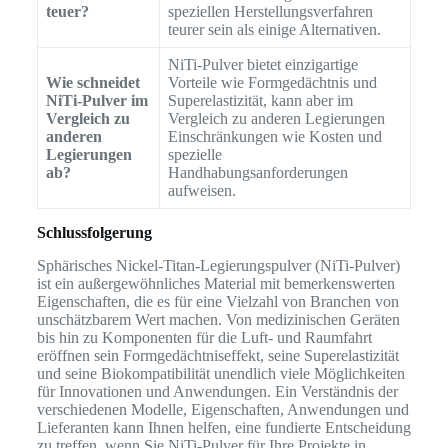
teuer?
speziellen Herstellungsverfahren
teurer sein als einige Alternativen.
NiTi-Pulver bietet einzigartige
Wie schneidet
Vorteile wie Formgedächtnis und
NiTi-Pulver im
Superelastizität, kann aber im
Vergleich zu
Vergleich zu anderen Legierungen
anderen
Einschränkungen wie Kosten und
Legierungen
spezielle
ab?
Handhabungsanforderungen
aufweisen.
Schlussfolgerung
Sphärisches Nickel-Titan-Legierungspulver (NiTi-Pulver)
ist ein außergewöhnliches Material mit bemerkenswerten
Eigenschaften, die es für eine Vielzahl von Branchen von
unschätzbarem Wert machen. Von medizinischen Geräten
bis hin zu Komponenten für die Luft- und Raumfahrt
eröffnen sein Formgedächtniseffekt, seine Superelastizität
und seine Biokompatibilität unendlich viele Möglichkeiten
für Innovationen und Anwendungen. Ein Verständnis der
verschiedenen Modelle, Eigenschaften, Anwendungen und
Lieferanten kann Ihnen helfen, eine fundierte Entscheidung
zu treffen, wenn Sie NiTi-Pulver für Ihre Projekte in