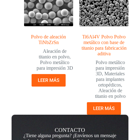
Polvo de aleación
Ti6Al4V Polvo Polvo
TiNbZrSn
metálico con base de
titanio para fabricación
Aleación de
aditiva
titanio en polvo
,
Polvo metálico
Polvo metálico
para impresión 3D
para impresión
3D
,
Materiales
para implantes
LEER MÁS
ortopédicos
,
Aleación de
titanio en polvo
LEER MÁS
CONTACTO
¿Tiene alguna pregunta? ¡Envíenos un mensaje