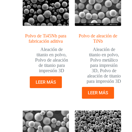
Polvo de Ti45Nb para
Polvo de aleación de
fabricación aditiva
TiNb
Aleación de
Aleación de
titanio en polvo
,
titanio en polvo
,
Polvo de aleación
Polvo metálico
de titanio para
para impresión
impresión 3D
3D
,
Polvo de
aleación de titanio
para impresión 3D
LEER MÁS
LEER MÁS