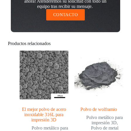
ahora! Atenderemos su solicitud con todo un
equipo tras recibir su mensaje.
CONTACTO
Productos relacionados
El mejor polvo de acero
Polvo de wolframio
inoxidable 316L para
Polvo metálico para
impresión 3D
impresión 3D
,
Polvo metálico para
Polvo de metal