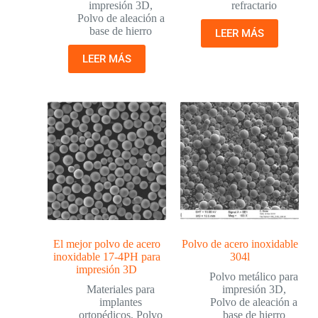
impresión 3D
,
refractario
Polvo de aleación a
base de hierro
LEER MÁS
LEER MÁS
El mejor polvo de acero
Polvo de acero inoxidable
inoxidable 17-4PH para
304l
impresión 3D
Polvo metálico para
Materiales para
impresión 3D
,
implantes
Polvo de aleación a
ortopédicos
,
Polvo
base de hierro