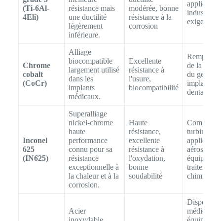
application
(Ti-6Al-
résistance mais
modérée, bonne
industriell
4Eli)
une ductilité
résistance à la
exigeantes
légèrement
corrosion
inférieure.
Alliage
Remplace
biocompatible
Excellente
Chrome
de la hanch
largement utilisé
résistance à
cobalt
du genou,
dans les
l'usure,
(CoCr)
implants
implants
biocompatibilité
dentaires
médicaux.
Superalliage
nickel-chrome
Haute
Composant
haute
résistance,
turbines à 
Inconel
performance
excellente
application
625
connu pour sa
résistance à
aérospatial
(IN625)
résistance
l'oxydation,
équipemen
exceptionnelle à
bonne
traitement
la chaleur et à la
soudabilité
chimique
corrosion.
Dispositifs
Acier
médicaux,
inoxydable
équipemen