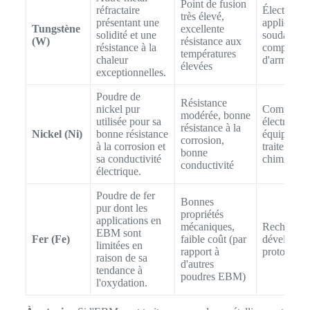
Point de fusion
réfractaire
Électrodes
très élevé,
présentant une
application
Tungstène
excellente
solidité et une
soudage,
(W)
résistance aux
résistance à la
composant
températures
chaleur
d'armure
élevées
exceptionnelles.
Poudre de
Résistance
nickel pur
Composan
modérée, bonne
utilisée pour sa
électriques
résistance à la
Nickel (Ni)
bonne résistance
équipemen
corrosion,
à la corrosion et
traitement
bonne
sa conductivité
chimique
conductivité
électrique.
Poudre de fer
Bonnes
pur dont les
propriétés
applications en
mécaniques,
Recherche 
EBM sont
Fer (Fe)
faible coût (par
développe
limitées en
rapport à
prototypag
raison de sa
d'autres
tendance à
poudres EBM)
l'oxydation.