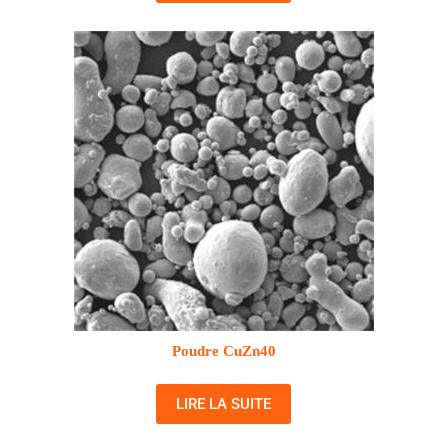
Poudre CuZn40
LIRE LA SUITE