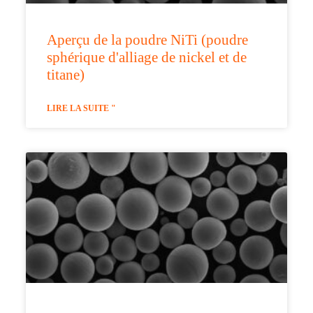
Aperçu de la poudre NiTi (poudre
sphérique d'alliage de nickel et de
titane)
LIRE LA SUITE "