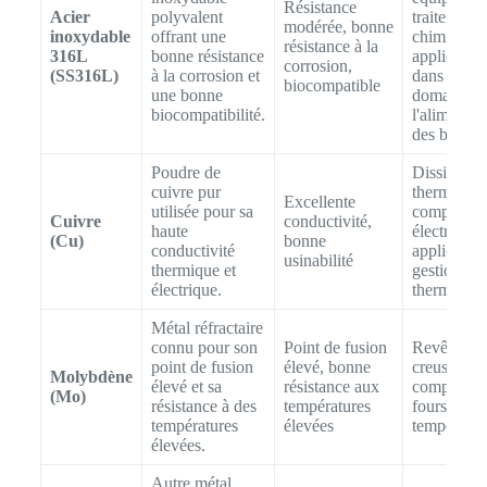
Résistance
Acier
polyvalent
traitement
modérée, bonne
inoxydable
offrant une
chimique,
résistance à la
316L
bonne résistance
application
corrosion,
(SS316L)
à la corrosion et
dans le
biocompatible
une bonne
domaine d
biocompatibilité.
l'alimentat
des boisso
Poudre de
Dissipateu
cuivre pur
thermiques
Excellente
utilisée pour sa
composant
Cuivre
conductivité,
haute
électriques
(Cu)
bonne
conductivité
application
usinabilité
thermique et
gestion
électrique.
thermique
Métal réfractaire
connu pour son
Point de fusion
Revêtemen
point de fusion
élevé, bonne
creusets,
Molybdène
élevé et sa
résistance aux
composant
(Mo)
résistance à des
températures
fours à hau
températures
élevées
températur
élevées.
Autre métal