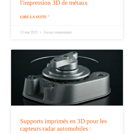
l'impression 3D de métaux
LIRE LA SUITE "
13 mai 2025
Aucun commentaire
Supports imprimés en 3D pour les
capteurs radar automobiles :