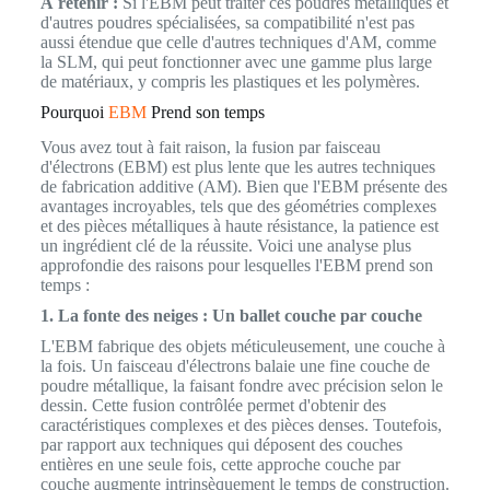
À retenir :
Si l'EBM peut traiter ces poudres métalliques et
d'autres poudres spécialisées, sa compatibilité n'est pas
aussi étendue que celle d'autres techniques d'AM, comme
la SLM, qui peut fonctionner avec une gamme plus large
de matériaux, y compris les plastiques et les polymères.
Pourquoi
EBM
Prend son temps
Vous avez tout à fait raison, la fusion par faisceau
d'électrons (EBM) est plus lente que les autres techniques
de fabrication additive (AM). Bien que l'EBM présente des
avantages incroyables, tels que des géométries complexes
et des pièces métalliques à haute résistance, la patience est
un ingrédient clé de la réussite. Voici une analyse plus
approfondie des raisons pour lesquelles l'EBM prend son
temps :
1. La fonte des neiges : Un ballet couche par couche
L'EBM fabrique des objets méticuleusement, une couche à
la fois. Un faisceau d'électrons balaie une fine couche de
poudre métallique, la faisant fondre avec précision selon le
dessin. Cette fusion contrôlée permet d'obtenir des
caractéristiques complexes et des pièces denses. Toutefois,
par rapport aux techniques qui déposent des couches
entières en une seule fois, cette approche couche par
couche augmente intrinsèquement le temps de construction.