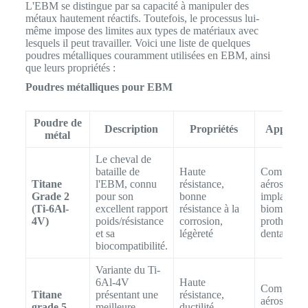
L'EBM se distingue par sa capacité à manipuler des
métaux hautement réactifs. Toutefois, le processus lui-
même impose des limites aux types de matériaux avec
lesquels il peut travailler. Voici une liste de quelques
poudres métalliques couramment utilisées en EBM, ainsi
que leurs propriétés :
Poudres métalliques pour EBM
Poudre de
Description
Propriétés
Applicat
métal
Le cheval de
bataille de
Haute
Composan
Titane
l'EBM, connu
résistance,
aérospatia
Grade 2
pour son
bonne
implants
(Ti-6Al-
excellent rapport
résistance à la
biomédica
4V)
poids/résistance
corrosion,
prothèses
et sa
légèreté
dentaires
biocompatibilité.
Variante du Ti-
6Al-4V
Haute
Composan
Titane
présentant une
résistance,
aérospatia
grade 5
meilleure
ductilité