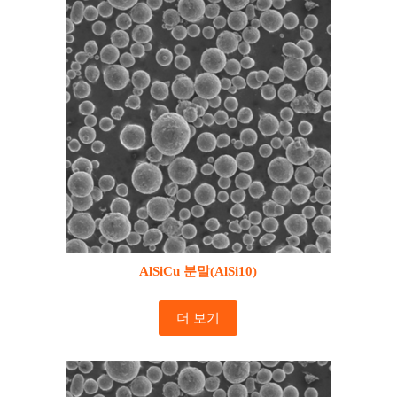
AlSiCu 분말(AlSi10)
더 보기