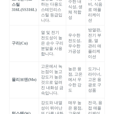
수한 내
하는 다용도
비, 식음
스틸
식성, 생
316L(SS316L)
스테인리스
료 애플
체 적합
스틸 등급입
리케이
성
니다.
션
방열판,
열 및 전기
우수한
전기 부
전도성이 높
전도성,
품, 열
구리(Cu)
은 순수 구리
우수한
관리 애
분말을 사용
가공성
플리케
합니다.
이션
고온에서 녹
높은 융
도가니
는점이 높고
점, 고온
라이너,
강도가 높은
몰리브덴(Mo)
에서 우
고온 용
것으로 알려
수한 강
광로 구
진 내화성 금
도
성품
속입니다.
강도와 내열
매우 높
전극, 용
성이 뛰어난
은 융점,
접 애플
텅스텐(W)
또 다른 내화
고온에
리케이