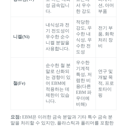
성 금속입니
서 우수
션, 아머
다.
한 강도
부품
적당한
내식성과 전
강도, 우
전기 부
기 전도성이
수한 내
품, 화학
니켈(Ni)
우수한 순수
식성, 우
처리 장
니켈 분말을
수한 전
비
사용합니다.
도성
우수한
순수한 철 분
기계적
말로 산화되
연구 및
특성, 저
는 경향이 있
개발 목
렴한 비
철(Fe)
어 EBM에
적, 프로
용(다른
적용하는 데
토타이
EBM 파
제한이 있습
핑
우더에
니다.
비해)
요점:
EBM은 이러한 금속 분말과 기타 특수 금속 분
말을 처리할 수 있지만, 플라스틱과 폴리머를 포함한