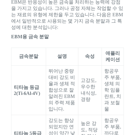
EBM은 반응성이 높은 금속을 처리하는 능력에 강점
을 가지고 있습니다. 그러나 공정 자체는 작업할 수 있
는 재료의 유형에 제한을 두고 있습니다. 다음은 EBM
에서 일반적으로 사용되는 몇 가지 금속 분말과 그 특
성에 대한 분석입니다:
EBM용 금속 분말
애플리
금속분말
설명
속성
케이션
뛰어난 중량
항공우
대비 강도 비
주 부품,
고강도,
율과 생체 적
생체 의
우수한
티타늄 등급
합성으로 잘
학 임플
내식성,
2(Ti-6Al-4V)
알려진 EBM
란트, 치
경량
의 주력 제품
과 보철
입니다.
물
강도는 향상
항공우
높은 강
되었지만 연
주 부품,
도, 적당
성이 약간 낮
까다로
티타늄 5등급