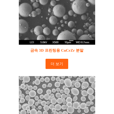
금속 3D 프린팅용 CuCrZr 분말
더 보기