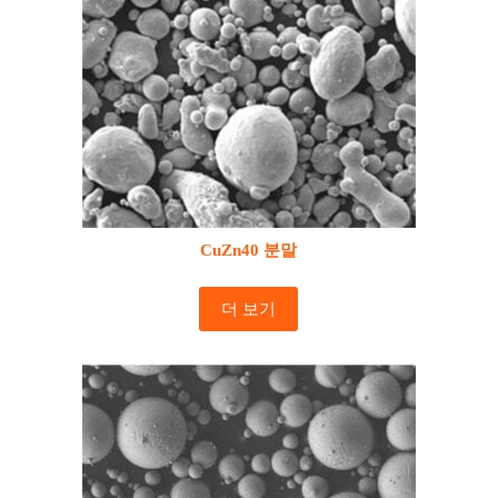
CuZn40 분말
더 보기