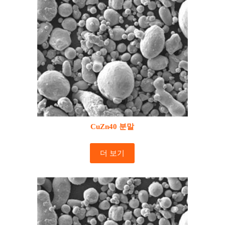
CuZn40 분말
더 보기