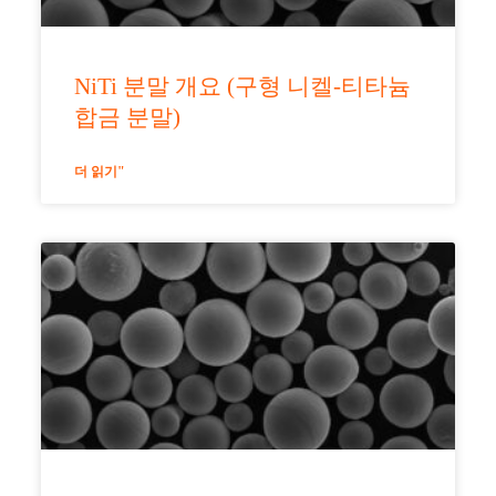
NiTi 분말 개요 (구형 니켈-티타늄
합금 분말)
더 읽기"