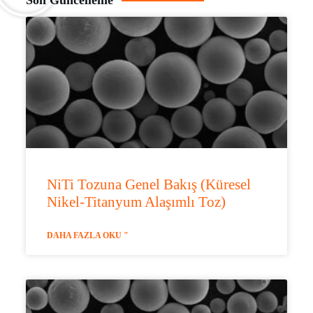
Son Güncelleme
NiTi Tozuna Genel Bakış (Küresel
Nikel-Titanyum Alaşımlı Toz)
DAHA FAZLA OKU "