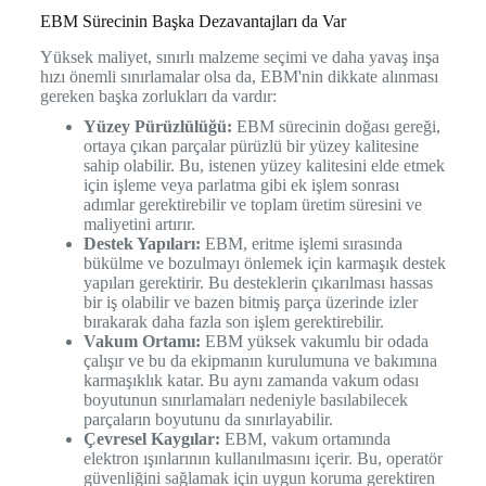
EBM Sürecinin Başka Dezavantajları da Var
Yüksek maliyet, sınırlı malzeme seçimi ve daha yavaş inşa
hızı önemli sınırlamalar olsa da, EBM'nin dikkate alınması
gereken başka zorlukları da vardır:
Yüzey Pürüzlülüğü:
EBM sürecinin doğası gereği,
ortaya çıkan parçalar pürüzlü bir yüzey kalitesine
sahip olabilir. Bu, istenen yüzey kalitesini elde etmek
için işleme veya parlatma gibi ek işlem sonrası
adımlar gerektirebilir ve toplam üretim süresini ve
maliyetini artırır.
Destek Yapıları:
EBM, eritme işlemi sırasında
bükülme ve bozulmayı önlemek için karmaşık destek
yapıları gerektirir. Bu desteklerin çıkarılması hassas
bir iş olabilir ve bazen bitmiş parça üzerinde izler
bırakarak daha fazla son işlem gerektirebilir.
Vakum Ortamı:
EBM yüksek vakumlu bir odada
çalışır ve bu da ekipmanın kurulumuna ve bakımına
karmaşıklık katar. Bu aynı zamanda vakum odası
boyutunun sınırlamaları nedeniyle basılabilecek
parçaların boyutunu da sınırlayabilir.
Çevresel Kaygılar:
EBM, vakum ortamında
elektron ışınlarının kullanılmasını içerir. Bu, operatör
güvenliğini sağlamak için uygun koruma gerektiren