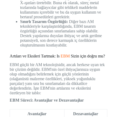
X-ışınları üretebilir. Buna ek olarak, süreç metal
tozlarında bağlayıcılar gibi tehlikeli maddelerin
kullanımını içerebilir ve bu da uygun kullanım ve
bertaraf prosedürleri gerektirir.
Sınırlı Tasarım Özgürlüğü:
Diğer bazı AM
teknikleriyle karşılaştırıldığında, EBM tasarım
özgürlüğü açısından sınırlamalara sahip olabilir.
Destek yapılarına duyulan ihtiyaç ve artık gerilme
potansiyeli, son derece karmaşık iç özelliklerin
oluşturulmasını kısıtlayabilir.
Artıları ve Eksileri Tartmak: Is
EBM
Sizin için doğru mu?
EBM güçlü bir AM teknolojisidir, ancak herkese uyan tek
bir çözüm değildir. EBM'nin özel ihtiyaçlarınıza uygun
olup olmadığını belirlemek için güçlü yönlerinin
(olağanüstü malzeme özellikleri, yüksek yoğunluklu
parçalar) yanı sıra bu sınırlamaları da dikkatlice
değerlendirin. İşte EBM'nin artılarını ve eksilerini
özetleyen bir tablo:
EBM Süreci: Avantajlar ve Dezavantajlar
Avantajlar
Dezavantajlar