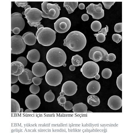
EBM Süreci için Sınırlı Malzeme Seçimi
EBM, yüksek reaktif metalleri işleme kabiliyeti sayesinde
gelişir. Ancak sürecin kendisi, birlikte çalışabileceği