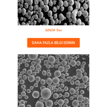
AlSi50 Toz
DAHA FAZLA BILGI EDININ