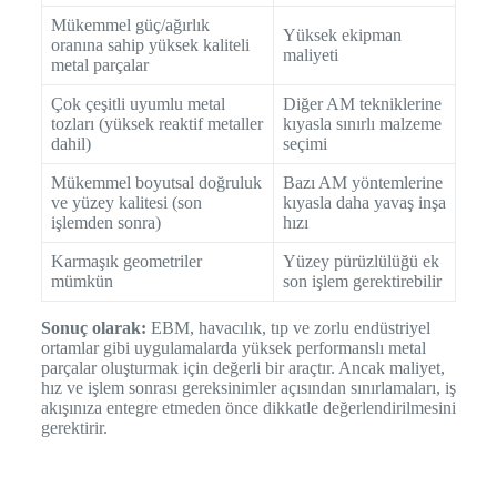
Mükemmel güç/ağırlık
Yüksek ekipman
oranına sahip yüksek kaliteli
maliyeti
metal parçalar
Çok çeşitli uyumlu metal
Diğer AM tekniklerine
tozları (yüksek reaktif metaller
kıyasla sınırlı malzeme
dahil)
seçimi
Mükemmel boyutsal doğruluk
Bazı AM yöntemlerine
ve yüzey kalitesi (son
kıyasla daha yavaş inşa
işlemden sonra)
hızı
Karmaşık geometriler
Yüzey pürüzlülüğü ek
mümkün
son işlem gerektirebilir
Sonuç olarak:
EBM, havacılık, tıp ve zorlu endüstriyel
ortamlar gibi uygulamalarda yüksek performanslı metal
parçalar oluşturmak için değerli bir araçtır. Ancak maliyet,
hız ve işlem sonrası gereksinimler açısından sınırlamaları, iş
akışınıza entegre etmeden önce dikkatle değerlendirilmesini
gerektirir.