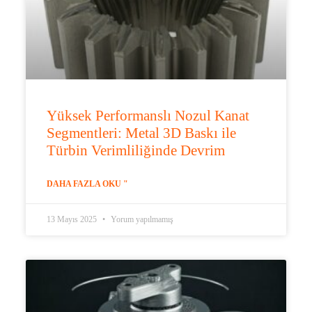
Yüksek Performanslı Nozul Kanat
Segmentleri: Metal 3D Baskı ile
Türbin Verimliliğinde Devrim
DAHA FAZLA OKU "
13 Mayıs 2025
Yorum yapılmamış