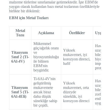
malzeme türlerine sınırlamalar getirmektedir. İşte EBM'de
yaygın olarak kullanılan bazı metal tozlarının özellikleriyle
birlikte bir dökümü:
EBM için Metal Tozları
Metal
Açıklama
Özellikler
Uygulam
Tozu
Mükemmel
Havacılık
güç/ağırlık oranı
Yüksek
uzay
Titanyum
ve
mukavemet, iyi
bileşenler
Sınıf 2 (Ti-
biyouyumluluğu
korozyon direnci,
biyomedi
6Al-4V)
ile bilinen
hafif
implantlar
EBM'nin
protezleri
beygiridir.
Ti-6Al-4V'nin
Havacılık
geliştirilmiş
Yüksek
uzay
Titanyum
mukavemete
mukavemet, orta
bileşenler
Sınıf 5 (Ti-
ancak biraz
düzeyde
zorlu
6Al-4Eli)
daha düşük
süneklik, iyi
endüstriy
sünekliğe sahip
korozyon direnci
uygulama
bir çeşidi.