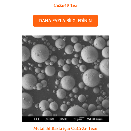
CuZn40 Toz
DAHA FAZLA BILGI EDININ
Metal 3d Baskı için CuCrZr Tozu