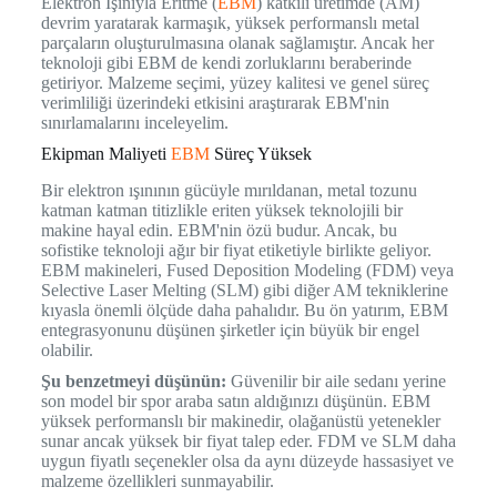
Elektron Işınıyla Eritme (
EBM
) katkılı üretimde (AM)
devrim yaratarak karmaşık, yüksek performanslı metal
parçaların oluşturulmasına olanak sağlamıştır. Ancak her
teknoloji gibi EBM de kendi zorluklarını beraberinde
getiriyor. Malzeme seçimi, yüzey kalitesi ve genel süreç
verimliliği üzerindeki etkisini araştırarak EBM'nin
sınırlamalarını inceleyelim.
Ekipman Maliyeti
EBM
Süreç Yüksek
Bir elektron ışınının gücüyle mırıldanan, metal tozunu
katman katman titizlikle eriten yüksek teknolojili bir
makine hayal edin. EBM'nin özü budur. Ancak, bu
sofistike teknoloji ağır bir fiyat etiketiyle birlikte geliyor.
EBM makineleri, Fused Deposition Modeling (FDM) veya
Selective Laser Melting (SLM) gibi diğer AM tekniklerine
kıyasla önemli ölçüde daha pahalıdır. Bu ön yatırım, EBM
entegrasyonunu düşünen şirketler için büyük bir engel
olabilir.
Şu benzetmeyi düşünün:
Güvenilir bir aile sedanı yerine
son model bir spor araba satın aldığınızı düşünün. EBM
yüksek performanslı bir makinedir, olağanüstü yetenekler
sunar ancak yüksek bir fiyat talep eder. FDM ve SLM daha
uygun fiyatlı seçenekler olsa da aynı düzeyde hassasiyet ve
malzeme özellikleri sunmayabilir.