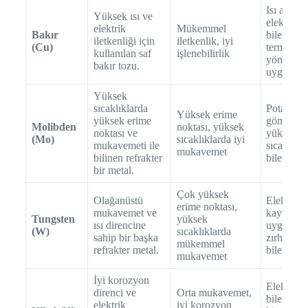
Isı alıcılar
Yüksek ısı ve
elektrikli
elektrik
Mükemmel
Bakır
bileşenler
iletkenliği için
iletkenlik, iyi
(Cu)
termal
kullanılan saf
işlenebilirlik
yönetim
bakır tozu.
uygulama
Yüksek
sıcaklıklarda
Pota
Yüksek erime
yüksek erime
gömlekler
Molibden
noktası, yüksek
noktası ve
yüksek
(Mo)
sıcaklıklarda iyi
mukavemeti ile
sıcaklık f
mukavemet
bilinen refrakter
bileşenler
bir metal.
Çok yüksek
Olağanüstü
Elektrotla
erime noktası,
mukavemet ve
kaynak
Tungsten
yüksek
ısı direncine
uygulamal
(W)
sıcaklıklarda
sahip bir başka
zırh
mükemmel
refrakter metal.
bileşenler
mukavemet
İyi korozyon
Elektrikli
direnci ve
Orta mukavemet,
bileşenler
elektrik
iyi korozyon