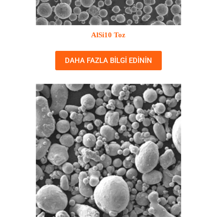
AlSi10 Toz
DAHA FAZLA BILGI EDININ