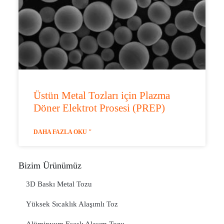
Üstün Metal Tozları için Plazma
Döner Elektrot Prosesi (PREP)
DAHA FAZLA OKU "
Bizim Ürünümüz
3D Baskı Metal Tozu
Yüksek Sıcaklık Alaşımlı Toz
Alüminyum Esaslı Alaşım Tozu