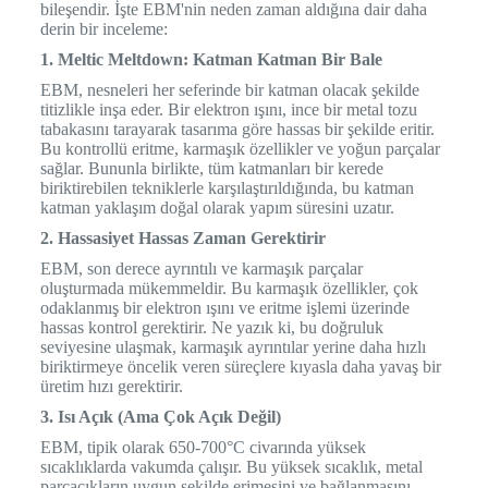
bileşendir. İşte EBM'nin neden zaman aldığına dair daha
derin bir inceleme:
1. Meltic Meltdown: Katman Katman Bir Bale
EBM, nesneleri her seferinde bir katman olacak şekilde
titizlikle inşa eder. Bir elektron ışını, ince bir metal tozu
tabakasını tarayarak tasarıma göre hassas bir şekilde eritir.
Bu kontrollü eritme, karmaşık özellikler ve yoğun parçalar
sağlar. Bununla birlikte, tüm katmanları bir kerede
biriktirebilen tekniklerle karşılaştırıldığında, bu katman
katman yaklaşım doğal olarak yapım süresini uzatır.
2. Hassasiyet Hassas Zaman Gerektirir
EBM, son derece ayrıntılı ve karmaşık parçalar
oluşturmada mükemmeldir. Bu karmaşık özellikler, çok
odaklanmış bir elektron ışını ve eritme işlemi üzerinde
hassas kontrol gerektirir. Ne yazık ki, bu doğruluk
seviyesine ulaşmak, karmaşık ayrıntılar yerine daha hızlı
biriktirmeye öncelik veren süreçlere kıyasla daha yavaş bir
üretim hızı gerektirir.
3. Isı Açık (Ama Çok Açık Değil)
EBM, tipik olarak 650-700°C civarında yüksek
sıcaklıklarda vakumda çalışır. Bu yüksek sıcaklık, metal
parçacıkların uygun şekilde erimesini ve bağlanmasını