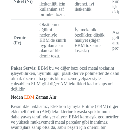
Nikel (Ni)
kimyasal
iletkenliği için
direnci, iyi
işleme
kullanılan saf
iletkenlik
ekipmanla
bir nikel tozu.
Oksitlenme
eğilimi
İyi mekanik
Araştırma
nedeniyle
özellikler, düşük
Demir
geliştirme
EBM'de sınırlı
maliyet (diğer
(Fe)
amaçlı,
uygulamaları
EBM tozlarına
prototipl
olan saf bir
kıyasla)
demir tozu.
Paket Servis:
EBM bu ve diğer bazı özel metal tozlarını
işleyebilirken, uyumluluğu, plastikler ve polimerler de dahil
olmak üzere daha geniş bir malzeme yelpazesiyle
çalışabilen SLM gibi diğer AM teknikleri kadar kapsamlı
değildir.
Neden
EBM
Zaman Alır
Kesinlikle haklısınız, Elektron Işınıyla Eritme (EBM) diğer
eklemeli üretim (AM) tekniklerine kıyasla spektrumun
daha yavaş tarafında yer alıyor. EBM karmaşık geometriler
ve yüksek mukavemetli metal parçalar gibi inanılmaz
avantajlara sahip olsa da, sabır başarı için önemli bir