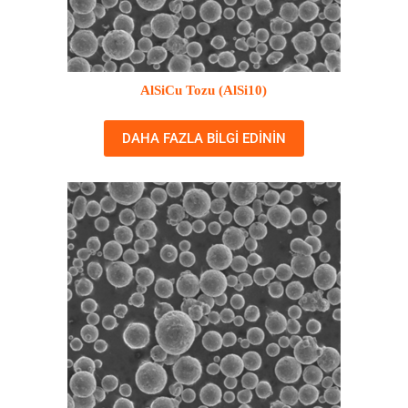
AlSiCu Tozu (AlSi10)
DAHA FAZLA BILGI EDININ