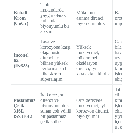
Tıbbi
implantlarda
Kobalt
Mükemmel
Kalça ve 
yaygın olarak
Krom
aşınma direnci,
protezleri
kullanılan
(CoCr)
biyouyumluluk
implantlar
biyouyumlu bir
alaşım.
Isıya ve
Gaz türbi
korozyona karşı
Yüksek
bileşenler
olağanüstü
mukavemet,
havacılık
Inconel
direnci ile
mükemmel
uzay
625
bilinen yüksek
oksidasyon
uygulamal
(IN625)
performanslı bir
direnci, iyi
kimyasal
nikel-krom
kaynaklanabilirlik
işleme
süperalaşım.
ekipmanla
Tıbbi
İyi korozyon
cihazlar,
Paslanmaz
direnci ve
Orta derecede
kimyasal
Çelik
biyouyumluluk
mukavemet, iyi
işleme
316L
sunan çok yönlü
korozyon direnci,
ekipmanla
(SS316L)
bir paslanmaz
biyouyumlu
yiyecek 
çelik kalitesi.
içecek
uygulama