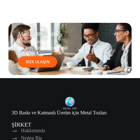
Metal3DP'yi edinin
Ürün Broşürü
En Son Ürünleri ve Fiyat
Listesini Alın
BİZE ULAŞIN
3D Baskı ve Katmanlı Üretim için Metal Tozları
ŞİRKET
Hakkımızda
Neden Biz