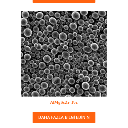
AlMgScZr Toz
DAHA FAZLA BILGI EDININ