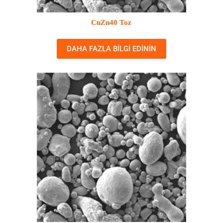
CuZn40 Toz
DAHA FAZLA BILGI EDININ