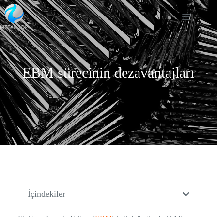
EBM sürecinin dezavantajları
İçindekiler