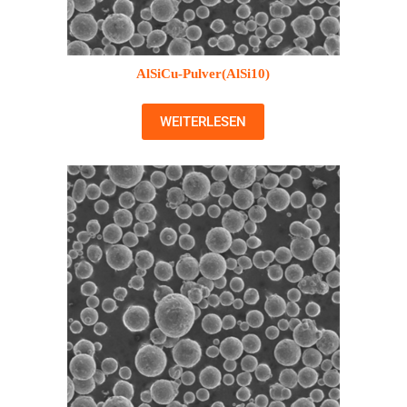
AlSiCu-Pulver(AlSi10)
WEITERLESEN