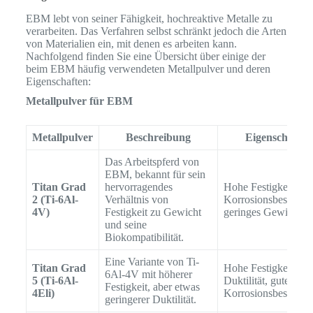
EBM lebt von seiner Fähigkeit, hochreaktive Metalle zu
verarbeiten. Das Verfahren selbst schränkt jedoch die Arten
von Materialien ein, mit denen es arbeiten kann.
Nachfolgend finden Sie eine Übersicht über einige der
beim EBM häufig verwendeten Metallpulver und deren
Eigenschaften:
Metallpulver für EBM
Metallpulver
Beschreibung
Eigenschaften
Das Arbeitspferd von
EBM, bekannt für sein
Titan Grad
hervorragendes
Hohe Festigkeit, gu
2 (Ti-6Al-
Verhältnis von
Korrosionsbeständig
4V)
Festigkeit zu Gewicht
geringes Gewicht
und seine
Biokompatibilität.
Eine Variante von Ti-
Titan Grad
Hohe Festigkeit, mä
6Al-4V mit höherer
5 (Ti-6Al-
Duktilität, gute
Festigkeit, aber etwas
4Eli)
Korrosionsbeständig
geringerer Duktilität.