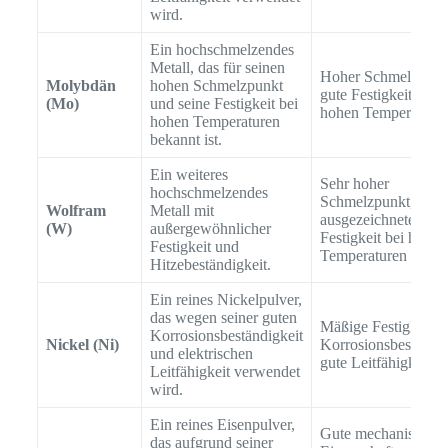
wird.
Ein hochschmelzendes
Metall, das für seinen
Hoher Schmelzpunk
Molybdän
hohen Schmelzpunkt
gute Festigkeit bei
(Mo)
und seine Festigkeit bei
hohen Temperature
hohen Temperaturen
bekannt ist.
Ein weiteres
Sehr hoher
hochschmelzendes
Schmelzpunkt,
Wolfram
Metall mit
ausgezeichnete
(W)
außergewöhnlicher
Festigkeit bei hohen
Festigkeit und
Temperaturen
Hitzebeständigkeit.
Ein reines Nickelpulver,
das wegen seiner guten
Mäßige Festigkeit, 
Korrosionsbeständigkeit
Nickel (Ni)
Korrosionsbeständig
und elektrischen
gute Leitfähigkeit
Leitfähigkeit verwendet
wird.
Ein reines Eisenpulver,
Gute mechanische
das aufgrund seiner