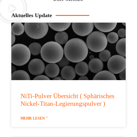
Aktuelles Update
NiTi-Pulver Übersicht ( Sphärisches
Nickel-Titan-Legierungspulver )
MEHR LESEN "