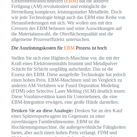
Elektronenstrahlschmelzen (
EBM
) hat die additive
Fertigung (AM) revolutioniert und ermöglicht die
Herstellung komplexer, leistungsstarker Metallteile. Doch
wie jede Technologie bringt auch das EBM eine Reihe von
Herausforderungen mit sich. Wir wollen uns mit den
Grenzen des EBM befassen und seine Auswirkungen auf
die Materialauswahl, die Oberflächenqualität und die
allgemeine Prozesseffizienz untersuchen.
Die Ausrüstungskosten für
EBM
Prozess ist hoch
Stellen Sie sich eine Hightech-Maschine vor, die mit der
Kraft eines Elektronenstrahls brummt und Metallpulver
Schicht für Schicht sorgfältig aufschmilzt. Das ist die
Essenz des EBM. Diese ausgefeilte Technologie hat jedoch
einen hohen Preis. EBM-Maschinen sind im Vergleich zu
anderen AM-Verfahren wie Fused Deposition Modeling
(FDM) oder Selective Laser Melting (SLM) deutlich teurer.
Diese Vorabinvestition kann für Unternehmen, die eine
EBM-Integration erwägen, eine große Hürde darstellen.
Denken Sie an diese Analogie:
Denken Sie an den Kauf
eines Spitzensportwagens im Gegensatz zu einer
zuverlässigen Familienlimousine. EBM ist die
Hochleistungsmaschine, die außergewöhnliche Fähigkeiten
bietet, aber auch einen hohen Preis verlangt. FDM und