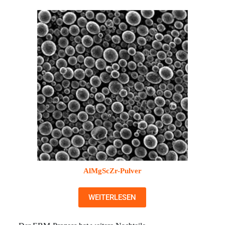
AlMgScZr-Pulver
WEITERLESEN