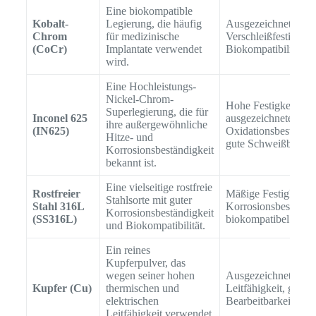
Eine biokompatible
Kobalt-
Legierung, die häufig
Ausgezeichnete
Chrom
für medizinische
Verschleißfestigkeit,
(CoCr)
Implantate verwendet
Biokompatibilität
wird.
Eine Hochleistungs-
Nickel-Chrom-
Hohe Festigkeit,
Superlegierung, die für
Inconel 625
ausgezeichnete
ihre außergewöhnliche
(IN625)
Oxidationsbeständig
Hitze- und
gute Schweißbarkei
Korrosionsbeständigkeit
bekannt ist.
Eine vielseitige rostfreie
Rostfreier
Mäßige Festigkeit, 
Stahlsorte mit guter
Stahl 316L
Korrosionsbeständig
Korrosionsbeständigkeit
(SS316L)
biokompatibel
und Biokompatibilität.
Ein reines
Kupferpulver, das
wegen seiner hohen
Ausgezeichnete
Kupfer (Cu)
thermischen und
Leitfähigkeit, gute
elektrischen
Bearbeitbarkeit
Leitfähigkeit verwendet