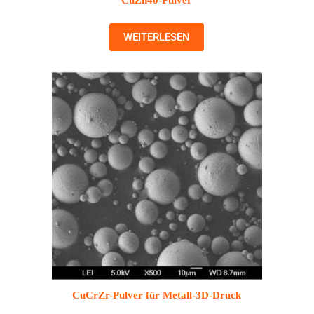
CuZn40-Pulver
WEITERLESEN
CuCrZr-Pulver für Metall-3D-Druck