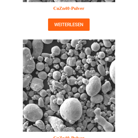
CuZn40-Pulver
WEITERLESEN