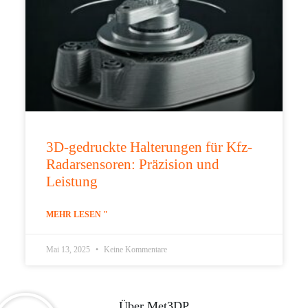
3D-gedruckte Halterungen für Kfz-
Radarsensoren: Präzision und
Leistung
MEHR LESEN "
Mai 13, 2025
Keine Kommentare
Über Met3DP