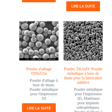
LIRE LA SUITE
Poudre d'alliage
Poudre Ti6Al4V Poudre
TiNbZrSn
métallique à base de
titane pour la fabrication
Poudre d'alliage à
additive
base de titane
,
Poudre métallique
Poudre métallique
pour l'impression
pour l'impression
3D
3D
,
Matériaux
pour implants
orthopédiques
,
LIRE LA SUITE
Poudre d'alliage à