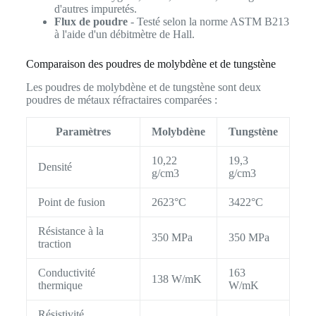
d'autres impuretés.
Flux de poudre
- Testé selon la norme ASTM B213
à l'aide d'un débitmètre de Hall.
Comparaison des poudres de molybdène et de tungstène
Les poudres de molybdène et de tungstène sont deux
poudres de métaux réfractaires comparées :
Paramètres
Molybdène
Tungstène
10,22
19,3
Densité
g/cm3
g/cm3
Point de fusion
2623°C
3422°C
Résistance à la
350 MPa
350 MPa
traction
Conductivité
163
138 W/mK
thermique
W/mK
Résistivité