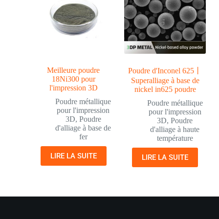
Meilleure poudre
Poudre d'Inconel 625丨
18Ni300 pour
Superalliage à base de
l'impression 3D
nickel in625 poudre
Poudre métallique
Poudre métallique
pour l'impression
pour l'impression
3D
,
Poudre
3D
,
Poudre
d'alliage à base de
d'alliage à haute
fer
température
LIRE LA SUITE
LIRE LA SUITE