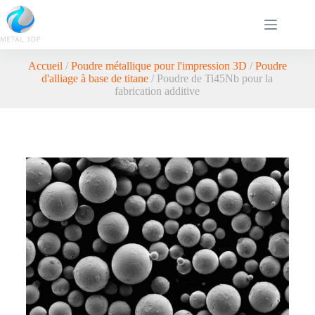
Accueil
/
Poudre métallique pour l'impression 3D
/
Poudre
d'alliage à base de titane
/ Poudre de Ti45Nb pour la
fabrication additive