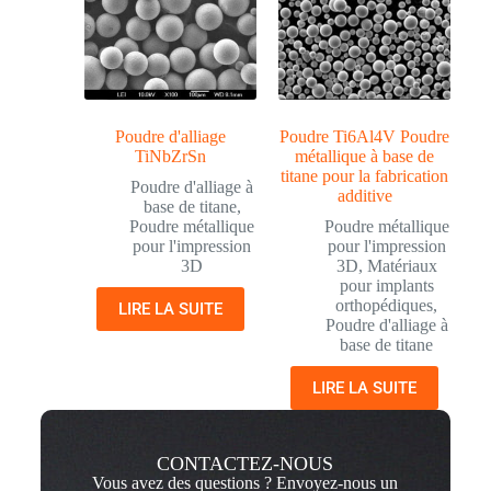
Poudre d'alliage
Poudre Ti6Al4V Poudre
TiNbZrSn
métallique à base de
titane pour la fabrication
Poudre d'alliage à
additive
base de titane
,
Poudre métallique
Poudre métallique
pour l'impression
pour l'impression
3D
3D
,
Matériaux
pour implants
orthopédiques
,
LIRE LA SUITE
Poudre d'alliage à
base de titane
LIRE LA SUITE
CONTACTEZ-NOUS
Vous avez des questions ? Envoyez-nous un