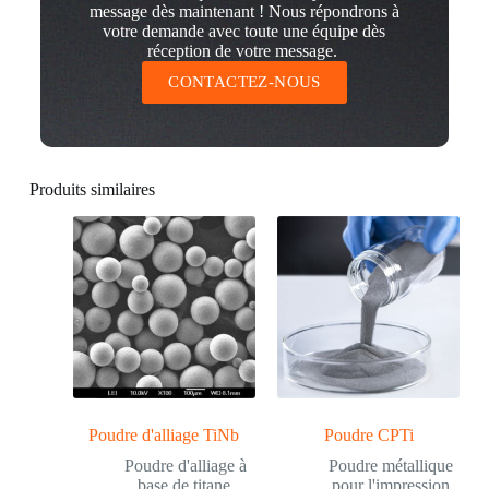
message dès maintenant ! Nous répondrons à
votre demande avec toute une équipe dès
réception de votre message.
CONTACTEZ-NOUS
Produits similaires
Poudre d'alliage TiNb
Poudre CPTi
Poudre d'alliage à
Poudre métallique
base de titane
,
pour l'impression