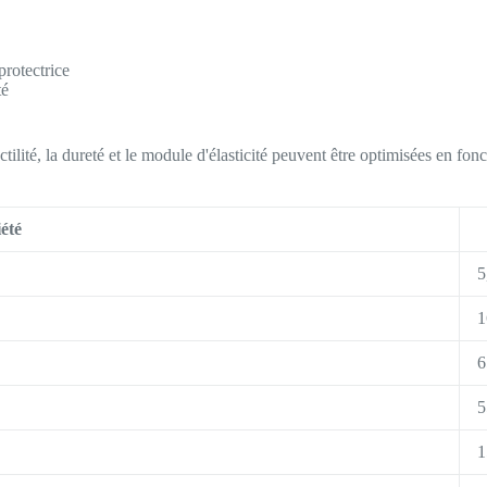
protectrice
té
uctilité, la dureté et le module d'élasticité peuvent être optimisées en fon
été
5
1
6
5