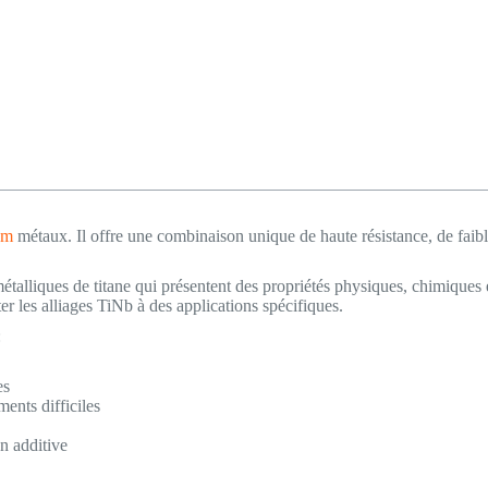
um
métaux. Il offre une combinaison unique de haute résistance, de faible 
métalliques de titane qui présentent des propriétés physiques, chimiques
r les alliages TiNb à des applications spécifiques.
:
es
ments difficiles
on additive