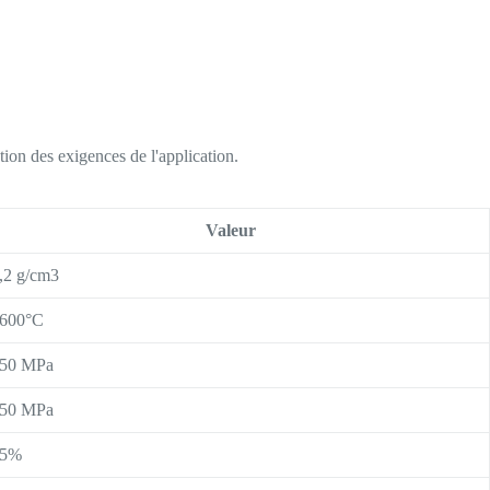
ction des exigences de l'application.
Valeur
,2 g/cm3
600°C
50 MPa
50 MPa
15%