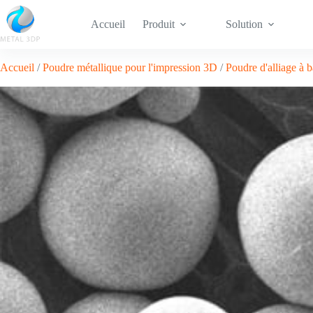
Accueil
Produit
Solution
Accueil
/
Poudre métallique pour l'impression 3D
/
Poudre d'alliage à b