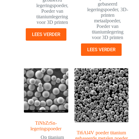
gebaseerd
legeringspoeder
,
legeringspoeder
,
3D-
Poeder van
printen
titaniumlegering
metaalpoeder
,
voor 3D printen
Poeder van
titaniumlegering
LEES VERDER
voor 3D printen
LEES VERDER
TiNbZrSn-
legeringspoeder
Ti6Al4V poeder titanium
Op titanium
gebaseerde metalen poeder