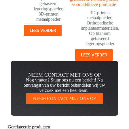
gebaseerd
voor additieve productie
legeringspoeder
,
3D-printen
3D-printen
metaalpoeder
,
metaalpoeder
Orthopedische
implantaatmaterialen
,
LEES VERDER
Op titanium
gebaseerd
legeringspoeder
LEES VERDER
NEEM CONTACT MET ONS OP
Nog vragen? Stuur ons nu een bericht! Na
ontvangst van uw bericht behandelen wij uw
verzoek met een heel team.
NEEM CONTACT MET ONS OP
Gerelateerde producten