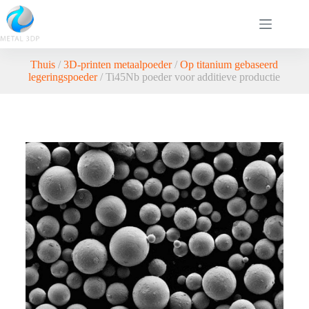
Thuis
/
3D-printen metaalpoeder
/
Op titanium gebaseerd
legeringspoeder
/ Ti45Nb poeder voor additieve productie