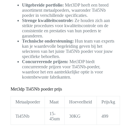
Uitgebreide portfolio:
Met3DP heeft een breed
assortiment metaalpoeders, waaronder Ti45Nb
poeder in verschillende specificaties.
Strenge kwaliteitscontrole:
Ze houden zich aan
strikte procedures voor kwaliteitscontrole om de
consistentie en prestaties van hun poeders te
garanderen.
Technische ondersteuning:
Hun team van experts
kan je waardevolle begeleiding geven bij het
selecteren van het juiste Ti45Nb poeder voor jouw
specifieke behoeften.
Concurrerende prijzen:
Met3DP biedt
concurrerende prijzen voor Ti45Nb-poeder,
waardoor het een aantrekkelijke optie is voor
kostenbewuste fabrikanten.
Met3dp Ti45Nb poeder prijs
Metaalpoeder
Maat
Hoeveelheid
Prijs/kg
15-
Ti45Nb
30KG
499
45um