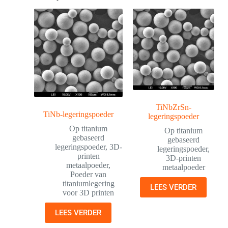
TiNbZrSn-
TiNb-legeringspoeder
legeringspoeder
Op titanium
Op titanium
gebaseerd
gebaseerd
legeringspoeder
,
3D-
legeringspoeder
,
printen
3D-printen
metaalpoeder
,
metaalpoeder
Poeder van
titaniumlegering
LEES VERDER
voor 3D printen
LEES VERDER