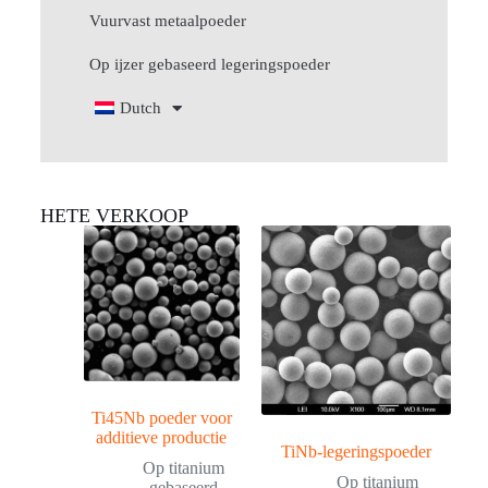
Vuurvast metaalpoeder
Op ijzer gebaseerd legeringspoeder
Dutch
HETE VERKOOP
Ti45Nb poeder voor
additieve productie
TiNb-legeringspoeder
Op titanium
Op titanium
gebaseerd