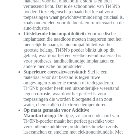
materiaal voor dat ongelooflijk sterk is en toch
verrassend licht. Dat is de schoonheid van Ti45Nb
poeder. Deze eigenschap maakt het ideaal voor
toepassingen waar gewichtsvermindering cruciaal is,
zoals onderdelen voor de lucht- en ruimtevaart en de
auto-industrie.
Uitstekende biocompatibiliteit:
Voor medische
implantaten die naadloos moeten integreren met het
menselijk lichaam, is biocompatibiliteit van het
grootste belang. Ti45Nb poeder blinkt uit op dit
gebied, waardoor het een veelbelovend materiaal is
voor protheses, tandheelkundige implantaten en
andere medische hulpmiddelen.
Superieure corrosieweerstand:
Stel je een
materiaal voor dat bestand is tegen ruwe
omgevingen zonder te roesten of te degraderen.
Ti45Nb-poeder heeft een uitzonderlijke weerstand
tegen corrosie, waardoor het perfect is voor
toepassingen die worden blootgesteld aan zout
water, chemicaliën of extreme temperaturen.
Op maat gemaakt voor Additive
Manufacturing:
De fijne, vrijstromende aard van
Ti45Nb-poeder maakt het perfect geschikt voor
verschillende additieve productietechnieken zoals
lasersmelten en smelten met elektronenbundels. Met