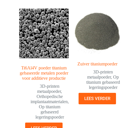
Zuiver titaniumpoeder
Ti6Al4V poeder titanium
3D-printen
gebaseerde metalen poeder
metaalpoeder
,
Op
voor additieve productie
titanium gebaseerd
3D-printen
legeringspoeder
metaalpoeder
,
Orthopedische
LEES VERDER
implantaatmaterialen
,
Op titanium
gebaseerd
legeringspoeder