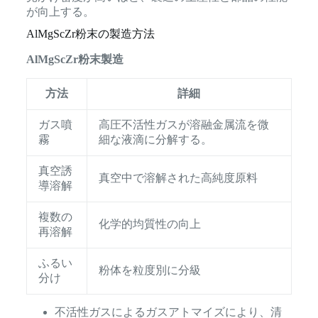
が向上する。
AlMgScZr粉末の製造方法
AlMgScZr粉末製造
方法
詳細
ガス噴
高圧不活性ガスが溶融金属流を微
霧
細な液滴に分解する。
真空誘
真空中で溶解された高純度原料
導溶解
複数の
化学的均質性の向上
再溶解
ふるい
粉体を粒度別に分級
分け
不活性ガスによるガスアトマイズにより、清