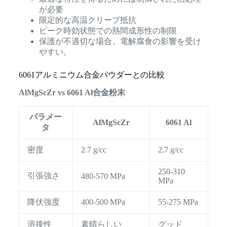
が必要
限定的な高温クリープ抵抗
ピーク時効状態での熱間成形性の制限
保護が不適切な場合、電解腐食の影響を受け
やすい。
6061アルミニウム合金パウダーとの比較
AlMgScZr vs 6061 Al合金粉末
パラメー
AlMgScZr
6061 Al
タ
密度
2.7 g/cc
2.7 g/cc
250-310
引張強さ
480-570 MPa
MPa
降伏強度
400-500 MPa
55-275 MPa
溶接性
素晴らしい
グッド