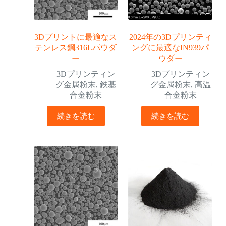
3Dプリントに最適なス
2024年の3Dプリンティ
テンレス鋼316Lパウダ
ングに最適なIN939パ
ー
ウダー
3Dプリンティン
3Dプリンティン
グ金属粉末
,
鉄基
グ金属粉末
,
高温
合金粉末
合金粉末
続きを読む
続きを読む