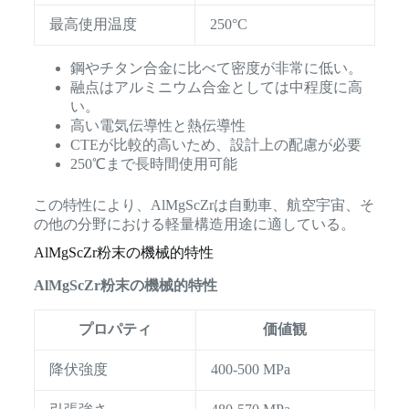
最高使用温度
250°C
鋼やチタン合金に比べて密度が非常に低い。
融点はアルミニウム合金としては中程度に高
い。
高い電気伝導性と熱伝導性
CTEが比較的高いため、設計上の配慮が必要
250℃まで長時間使用可能
この特性により、AlMgScZrは自動車、航空宇宙、そ
の他の分野における軽量構造用途に適している。
AlMgScZr粉末の機械的特性
AlMgScZr粉末の機械的特性
プロパティ
価値観
降伏強度
400-500 MPa