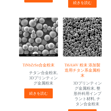
続きを読む
TiNbZrSn合金粉末
Ti6Al4V 粉末 添加製
造用チタン系金属粉
チタン合金粉末
,
末
3Dプリンティン
グ金属粉末
3Dプリンティン
グ金属粉末
,
整
続きを読む
形外科用インプ
ラント材料
,
チ
タン合金粉末