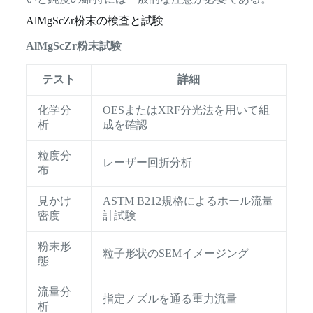
AlMgScZr粉末の検査と試験
AlMgScZr粉末試験
テスト
詳細
化学分
OESまたはXRF分光法を用いて組
析
成を確認
粒度分
レーザー回折分析
布
見かけ
ASTM B212規格によるホール流量
密度
計試験
粉末形
粒子形状のSEMイメージング
態
流量分
指定ノズルを通る重力流量
析