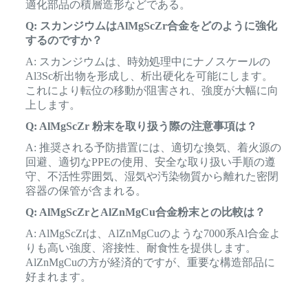
適化部品の積層造形などである。
Q: スカンジウムはAlMgScZr合金をどのように強化
するのですか？
A: スカンジウムは、時効処理中にナノスケールの
Al3Sc析出物を形成し、析出硬化を可能にします。
これにより転位の移動が阻害され、強度が大幅に向
上します。
Q: AlMgScZr 粉末を取り扱う際の注意事項は？
A: 推奨される予防措置には、適切な換気、着火源の
回避、適切なPPEの使用、安全な取り扱い手順の遵
守、不活性雰囲気、湿気や汚染物質から離れた密閉
容器の保管が含まれる。
Q: AlMgScZrとAlZnMgCu合金粉末との比較は？
A: AlMgScZrは、AlZnMgCuのような7000系Al合金よ
りも高い強度、溶接性、耐食性を提供します。
AlZnMgCuの方が経済的ですが、重要な構造部品に
好まれます。