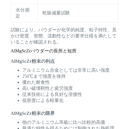
水分測
乾燥減量試験
定
試験により、パウダーが化学的純度、粒子特性、見
かけ密度、形態、流動性などの要求仕様を満たして
いることが確認される。
AlMgScZrパウダーの長所と短所
AlMgScZr粉末の利点
アルミニウム合金としては非常に高い強度
250℃まで強度を保持
優れた耐食性
高い破壊靭性と疲労強度
従来技術による良好な溶接性
低密度による軽量化
AlMgScZr粉末の限界
他のアルミニウム等級に比べ比較的高価
最適な特性を得るためには制御された熱処理