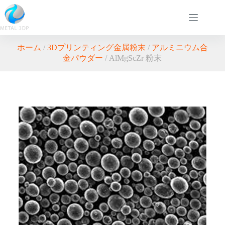
ホーム
/
3Dプリンティング金属粉末
/
アルミニウム合
金パウダー
/ AlMgScZr 粉末