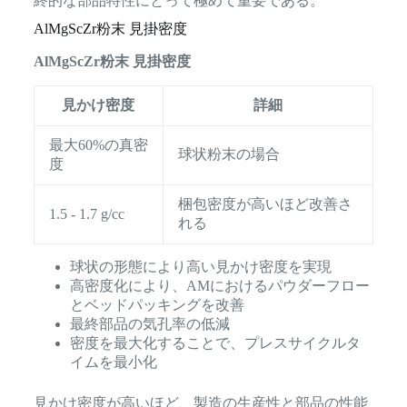
終的な部品特性にとって極めて重要である。
AlMgScZr粉末 見掛密度
AlMgScZr粉末 見掛密度
見かけ密度
詳細
最大60%の真密
球状粉末の場合
度
梱包密度が高いほど改善さ
1.5 - 1.7 g/cc
れる
球状の形態により高い見かけ密度を実現
高密度化により、AMにおけるパウダーフロー
とベッドパッキングを改善
最終部品の気孔率の低減
密度を最大化することで、プレスサイクルタ
イムを最小化
見かけ密度が高いほど、製造の生産性と部品の性能