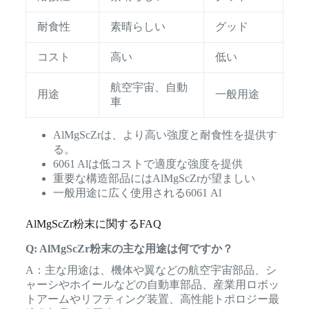
耐食性
素晴らしい
グッド
コスト
高い
低い
航空宇宙、自動
用途
一般用途
車
AlMgScZrは、より高い強度と耐食性を提供す
る。
6061 Alは低コストで適度な強度を提供
重要な構造部品にはAlMgScZrが望ましい
一般用途に広く使用される6061 Al
AlMgScZr粉末に関するFAQ
Q: AlMgScZr粉末の主な用途は何ですか？
A：主な用途は、機体や翼などの航空宇宙部品、シ
ャーシやホイールなどの自動車部品、産業用ロボッ
トアームやリフティング装置、高性能トポロジー最