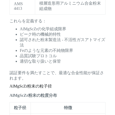
積層造形用アルミニウム合金粉末
AMS
4413
組成物
これらを定義する：
AlMgScZrの化学組成限界
ピーク時の機械的特性
認可された粉末製造法 - 不活性ガスアトマイズ
法
Feのような元素の不純物限界
品質試験プロトコル
適切な取り扱いと保管
認証要件を満たすことで、最適な合金性能が保証さ
れます。
AlMgScZr粉末の粒子径
AlMgScZr粉末の粒度分布
粒子径
特徴