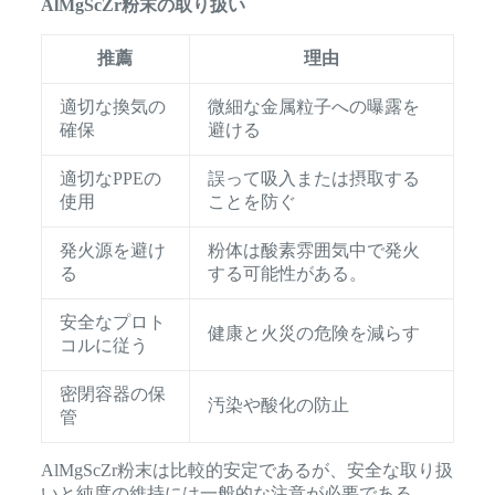
AlMgScZr粉末の取り扱い
推薦
理由
適切な換気の
微細な金属粒子への曝露を
確保
避ける
適切なPPEの
誤って吸入または摂取する
使用
ことを防ぐ
発火源を避け
粉体は酸素雰囲気中で発火
る
する可能性がある。
安全なプロト
健康と火災の危険を減らす
コルに従う
密閉容器の保
汚染や酸化の防止
管
AlMgScZr粉末は比較的安定であるが、安全な取り扱
いと純度の維持には一般的な注意が必要である。