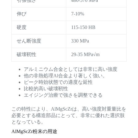
引張強さ
480-570 MPa
伸び
7-10%
硬度
115-150 HB
せん断強度
330 MPa
破壊靭性
29-35 MPa√m
アルミニウム合金としては非常に高い強度
他の非熱処理Al合金より著しく強い。
ピーク時効状態での適度な延性
比較的高い破壊靭性
エイジング治療で強さを調整できる
この特性により、AlMgScZrは、高い強度対重量比を
必要とする構造部品にとって、非常に優れた選択肢
となっている。
AlMgScZr粉末の用途