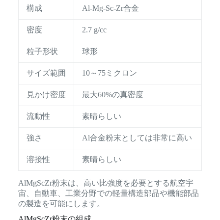
構成
Al-Mg-Sc-Zr合金
密度
2.7 g/cc
粒子形状
球形
サイズ範囲
10～75ミクロン
見かけ密度
最大60%の真密度
流動性
素晴らしい
強さ
Al合金粉末としては非常に高い
溶接性
素晴らしい
AlMgScZr粉末は、高い比強度を必要とする航空宇
宙、自動車、工業分野での軽量構造部品や機能部品
の製造を可能にします。
AlMgScZr粉末の組成