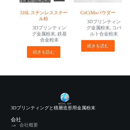
316L ステンレススチー
CoCrMoパウダー
ル粉
3Dプリンティン
3Dプリンティン
グ金属粉末
,
コバ
グ金属粉末
,
鉄基
ルト合金粉末
合金粉末
続きを読む
続きを読む
3Dプリンティングと積層造形用金属粉末
会社
会社概要