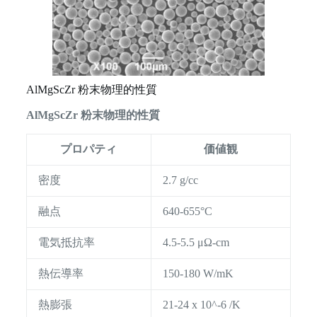
AlMgScZr 粉末物理的性質
AlMgScZr 粉末物理的性質
プロパティ
価値観
密度
2.7 g/cc
融点
640-655°C
電気抵抗率
4.5-5.5 μΩ-cm
熱伝導率
150-180 W/mK
熱膨張
21-24 x 10^-6 /K