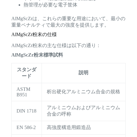
熱管理が必要な電子筐体
AlMgScZrは、これらの重要な用途において、最小の
重量ペナルティで最大の強度を提供します。
AlMgScZr粉末の仕様
AlMgScZr粉末の主な仕様は以下の通り：
AlMgScZr粉末標準試料
スタンダ
説明
ード
ASTM
析出硬化アルミニウム合金の規格
B951
アルミニウムおよびアルミニウム
DIN 1718
合金の呼称
EN 586-2
高強度構造用鍛造品