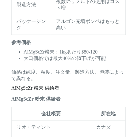
複数のリメルトの使用はコス
製造方法
ト増
パッケージン
アルゴン充填ボンベはもっと
グ
高い
参考価格
AlMgScZr粉末：1kgあたり$80-120
大口価格では最大40%の値下げが可能
価格は純度、粒度、注文量、製造方法、包装によっ
て異なる。
AlMgScZr 粉末 供給者
AlMgScZr 粉末 供給者
会社概要
所在地
リオ・ティント
カナダ