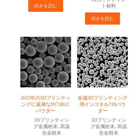
続きを読む
ト材料
続きを読む
2025年の3Dプリンティ
金属3Dプリンティング
ングに最適なIN738LC
用インコネル718パウ
パウダー
ダー
3Dプリンティン
3Dプリンティン
グ金属粉末
,
高温
グ金属粉末
,
高温
合金粉末
合金粉末