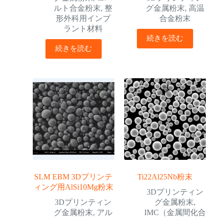
ルト合金粉末
,
整
グ金属粉末
,
高温
形外科用インプ
合金粉末
ラント材料
続きを読む
続きを読む
SLM EBM 3Dプリンテ
Ti22Al25Nb粉末
ィング用AlSi10Mg粉末
3Dプリンティン
3Dプリンティン
グ金属粉末
,
グ金属粉末
,
アル
IMC（金属間化合