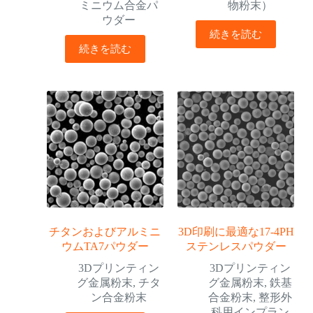
ミニウム合金パ
物粉末）
ウダー
続きを読む
続きを読む
チタンおよびアルミニ
3D印刷に最適な17-4PH
ウムTA7パウダー
ステンレスパウダー
3Dプリンティン
3Dプリンティン
グ金属粉末
,
チタ
グ金属粉末
,
鉄基
ン合金粉末
合金粉末
,
整形外
科用インプラン