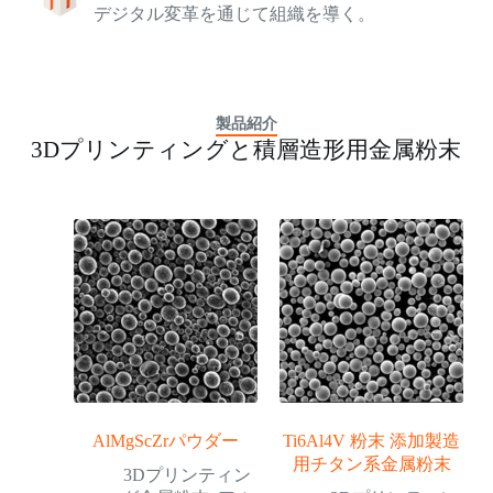
デジタル変革を通じて組織を導く。
製品紹介
3Dプリンティングと積層造形用金属粉末
AlMgScZrパウダー
Ti6Al4V 粉末 添加製造
用チタン系金属粉末
3Dプリンティン