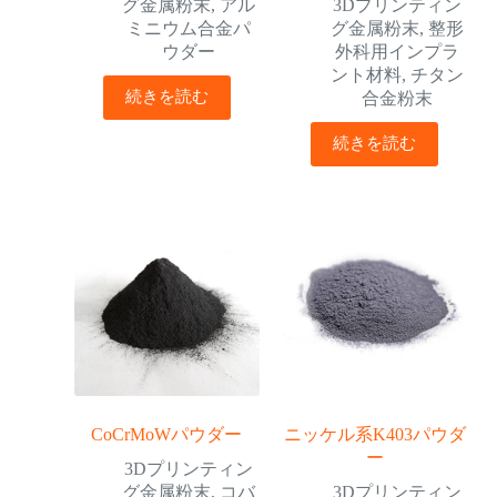
グ金属粉末
,
アル
3Dプリンティン
ミニウム合金パ
グ金属粉末
,
整形
ウダー
外科用インプラ
ント材料
,
チタン
続きを読む
合金粉末
続きを読む
CoCrMoWパウダー
ニッケル系K403パウダ
ー
3Dプリンティン
グ金属粉末
,
コバ
3Dプリンティン