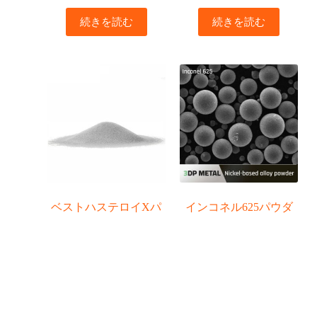
続きを読む
続きを読む
ベストハステロイXパ
インコネル625パウダ
ウダー丨3Dプリンティ
ー丨ニッケル基超合金
ング用高温合金パウダ
in625パウダー
ー
3Dプリンティン
3Dプリンティン
グ金属粉末
,
高温
グ金属粉末
,
高温
合金粉末
合金粉末