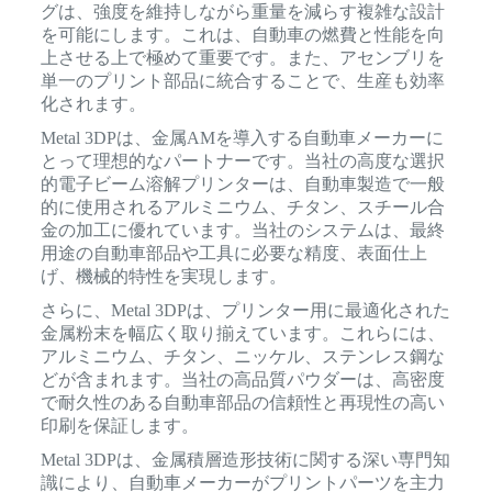
グは、強度を維持しながら重量を減らす複雑な設計
を可能にします。これは、自動車の燃費と性能を向
上させる上で極めて重要です。また、アセンブリを
単一のプリント部品に統合することで、生産も効率
化されます。
Metal 3DPは、金属AMを導入する自動車メーカーに
とって理想的なパートナーです。当社の高度な選択
的電子ビーム溶解プリンターは、自動車製造で一般
的に使用されるアルミニウム、チタン、スチール合
金の加工に優れています。当社のシステムは、最終
用途の自動車部品や工具に必要な精度、表面仕上
げ、機械的特性を実現します。
さらに、Metal 3DPは、プリンター用に最適化された
金属粉末を幅広く取り揃えています。これらには、
アルミニウム、チタン、ニッケル、ステンレス鋼な
どが含まれます。当社の高品質パウダーは、高密度
で耐久性のある自動車部品の信頼性と再現性の高い
印刷を保証します。
Metal 3DPは、金属積層造形技術に関する深い専門知
識により、自動車メーカーがプリントパーツを主力