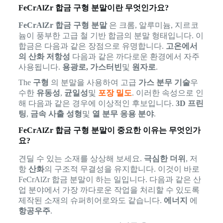
FeCrAlZr 합금 구형 분말이란 무엇인가요?
FeCrAlZr 합금 구형 분말
은 크롬, 알루미늄, 지르코
늄이 풍부한 고급 철 기반 합금의 분말 형태입니다. 이
합금은 다음과 같은 장점으로 유명합니다.
고온에서
의 산화 저항성
다음과 같은 까다로운 환경에서 자주
사용됩니다.
용광로, 가스터빈
및
원자로
.
The
구형
의 분말을 사용하여 고급
가스 분무 기술
우
수한
유동성
,
균일성
및
포장 밀도
. 이러한 속성으로 인
해 다음과 같은 경우에 이상적인 후보입니다.
3D 프린
팅
,
금속 사출 성형
및
열 분무 응용 분야
.
FeCrAlZr 합금 구형 분말이 중요한 이유는 무엇인가
요?
견딜 수 있는 소재를 상상해 보세요.
극심한 더위
, 저
항
산화
의 구조적 무결성을 유지합니다. 이것이 바로
FeCrAlZr 합금 분말이 하는 일입니다. 다음과 같은 산
업 분야에서 가장 까다로운 작업을 처리할 수 있도록
제작된 소재의 슈퍼히어로와도 같습니다.
에너지
에
항공우주
.