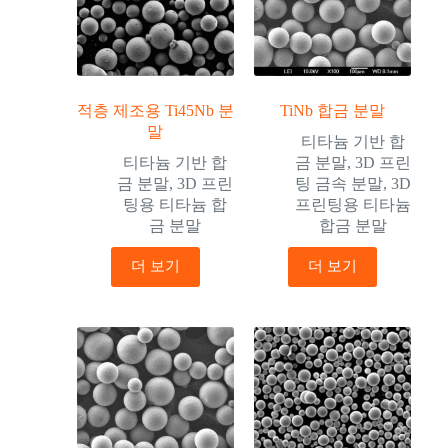
적층 제조용 Ti45Nb 분
TiNb 합금 분말
말
티타늄 기반 합
티타늄 기반 합
금 분말
,
3D 프린
금 분말
,
3D 프린
팅 금속 분말
,
3D
팅용 티타늄 합
프린팅용 티타늄
금 분말
합금 분말
더 보기
더 보기