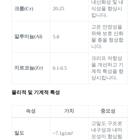
내산화성 및 내
크롬(Cr)
20-25
식성을 향상시
킵니다.
고온 안정성을
위해 보호 산화
알루미늄(Al)
5-8
물 층을 형성합
니다.
크리프 저항성
을 개선하고 기
지르코늄(Zr)
0.1-0.5
계적 특성을 향
상시킵니다.
물리적 및 기계적 특성
속성
가치
중요성
고밀도 구조로
내구성과 내마
밀도
~7.1g/cm³
모성이 향상됩