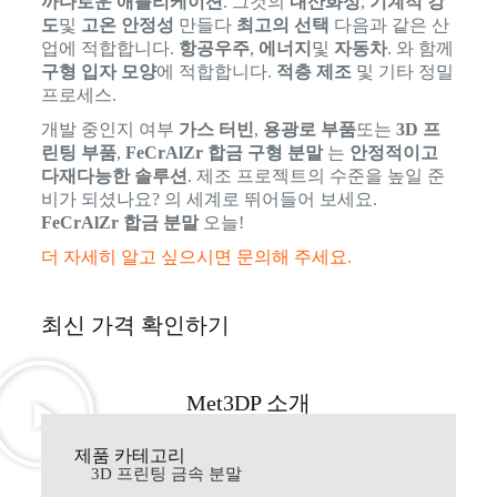
까다로운 애플리케이션
. 그것의
내산화성
,
기계적 강
도
및
고온 안정성
만들다
최고의 선택
다음과 같은 산
업에 적합합니다.
항공우주
,
에너지
및
자동차
. 와 함께
구형 입자 모양
에 적합합니다.
적층 제조
및 기타 정밀
프로세스.
개발 중인지 여부
가스 터빈
,
용광로 부품
또는
3D 프
린팅 부품
,
FeCrAlZr 합금 구형 분말
는
안정적이고
다재다능한 솔루션
. 제조 프로젝트의 수준을 높일 준
비가 되셨나요? 의 세계로 뛰어들어 보세요.
FeCrAlZr 합금 분말
오늘!
더 자세히 알고 싶으시면 문의해 주세요.
최신 가격 확인하기
Met3DP 소개
제품 카테고리
3D 프린팅 금속 분말