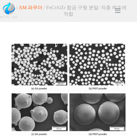
홈
/
AM 파우더
/ FeCrAlZr 합금 구형 분말: 적층 제조에
적합