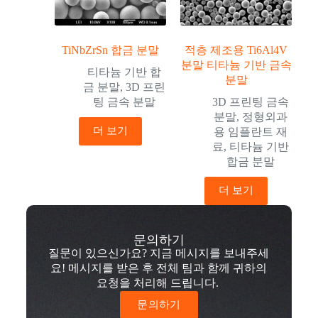
TiNbZrSn 합금 분말
적층 제조용 Ti6Al4V
분말 티타늄 기반 금속
티타늄 기반 합
분말
금 분말
,
3D 프린
팅 금속 분말
3D 프린팅 금속
분말
,
정형외과
더 보기
용 임플란트 재
료
,
티타늄 기반
합금 분말
더 보기
문의하기
질문이 있으신가요? 지금 메시지를 보내주세
요! 메시지를 받은 후 전체 팀과 함께 귀하의
요청을 처리해 드립니다.
문의하기