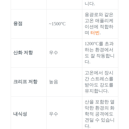
니다.
용광로와 같은
고온 애플리케
융점
~1500°C
이션에 적합하
며
터빈
.
1200°C를 초과
하는 환경에서
산화 저항
우수
도 잘 작동합니
다.
고온에서 장시
간 스트레스를
크리프 저항
높음
받아도 강도를
유지합니다.
산을 포함한 열
악한 환경의 화
내식성
우수
학적 공격에도
견딜 수 있습니
다.