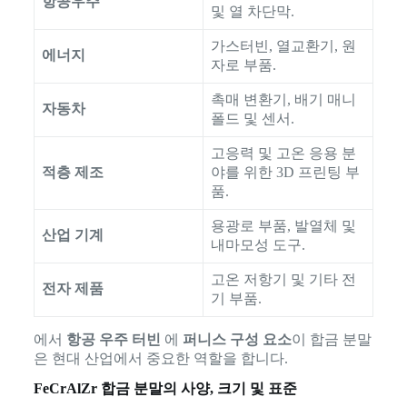
항공우주
및 열 차단막.
가스터빈, 열교환기, 원
에너지
자로 부품.
촉매 변환기, 배기 매니
자동차
폴드 및 센서.
고응력 및 고온 응용 분
적층 제조
야를 위한 3D 프린팅 부
품.
용광로 부품, 발열체 및
산업 기계
내마모성 도구.
고온 저항기 및 기타 전
전자 제품
기 부품.
에서
항공 우주 터빈
에
퍼니스 구성 요소
이 합금 분말
은 현대 산업에서 중요한 역할을 합니다.
FeCrAlZr 합금 분말의 사양, 크기 및 표준