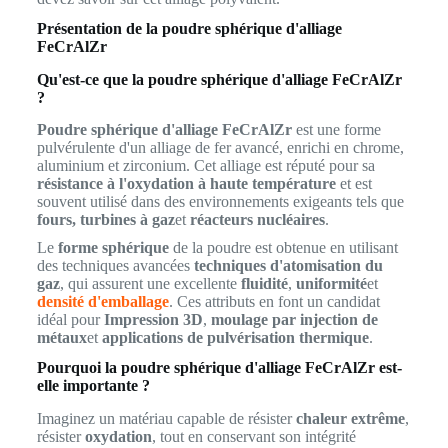
Présentation de la poudre sphérique d'alliage
FeCrAlZr
Qu'est-ce que la poudre sphérique d'alliage FeCrAlZr
?
Poudre sphérique d'alliage FeCrAlZr
est une forme
pulvérulente d'un alliage de fer avancé, enrichi en chrome,
aluminium et zirconium. Cet alliage est réputé pour sa
résistance à l'oxydation à haute température
et est
souvent utilisé dans des environnements exigeants tels que
fours, turbines à gaz
et
réacteurs nucléaires
.
Le
forme sphérique
de la poudre est obtenue en utilisant
des techniques avancées
techniques d'atomisation du
gaz
, qui assurent une excellente
fluidité
,
uniformité
et
densité d'emballage
. Ces attributs en font un candidat
idéal pour
Impression 3D
,
moulage par injection de
métaux
et
applications de pulvérisation thermique
.
Pourquoi la poudre sphérique d'alliage FeCrAlZr est-
elle importante ?
Imaginez un matériau capable de résister
chaleur extrême
,
résister
oxydation
, tout en conservant son intégrité