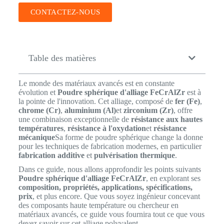
CONTACTEZ-NOUS
Table des matières
Le monde des matériaux avancés est en constante
évolution et
Poudre sphérique d'alliage FeCrAlZr
est à
la pointe de l'innovation. Cet alliage, composé de
fer (Fe)
,
chrome (Cr)
,
aluminium (Al)
et
zirconium (Zr)
, offre
une combinaison exceptionnelle de
résistance aux hautes
températures
,
résistance à l'oxydation
et
résistance
mécanique
Sa forme de poudre sphérique change la donne
pour les techniques de fabrication modernes, en particulier
fabrication additive
et
pulvérisation thermique
.
Dans ce guide, nous allons approfondir les points suivants
Poudre sphérique d'alliage FeCrAlZr
, en explorant ses
composition, propriétés, applications, spécifications,
prix
, et plus encore. Que vous soyez ingénieur concevant
des composants haute température ou chercheur en
matériaux avancés, ce guide vous fournira tout ce que vous
devez savoir sur cet alliage polyvalent.