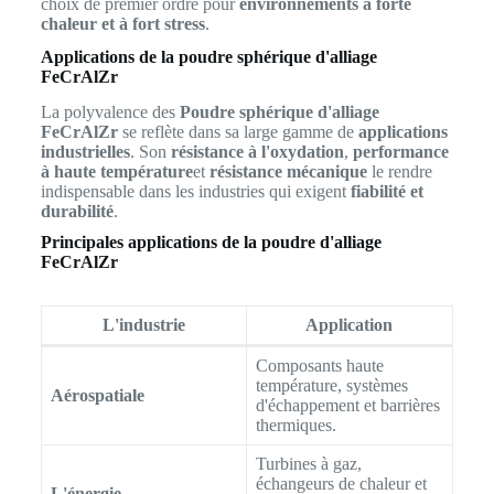
choix de premier ordre pour
environnements à forte
chaleur et à fort stress
.
Applications de la poudre sphérique d'alliage
FeCrAlZr
La polyvalence des
Poudre sphérique d'alliage
FeCrAlZr
se reflète dans sa large gamme de
applications
industrielles
. Son
résistance à l'oxydation
,
performance
à haute température
et
résistance mécanique
le rendre
indispensable dans les industries qui exigent
fiabilité et
durabilité
.
Principales applications de la poudre d'alliage
FeCrAlZr
L'industrie
Application
Composants haute
température, systèmes
Aérospatiale
d'échappement et barrières
thermiques.
Turbines à gaz,
échangeurs de chaleur et
L'énergie