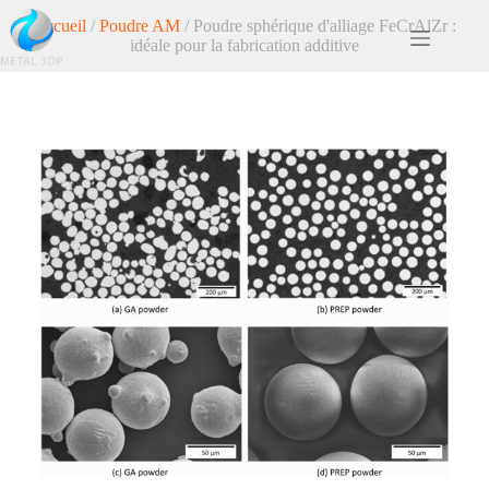
Accueil
/
Poudre AM
/ Poudre sphérique d'alliage FeCrAlZr :
idéale pour la fabrication additive