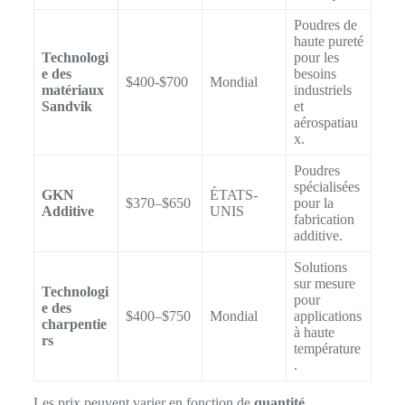
Poudres de
haute pureté
Technologi
pour les
e des
besoins
$400-$700
Mondial
matériaux
industriels
Sandvik
et
aérospatiau
x.
Poudres
spécialisées
GKN
ÉTATS-
$370–$650
pour la
Additive
UNIS
fabrication
additive.
Solutions
sur mesure
Technologi
pour
e des
$400–$750
Mondial
applications
charpentie
à haute
rs
température
.
Les prix peuvent varier en fonction de
quantité