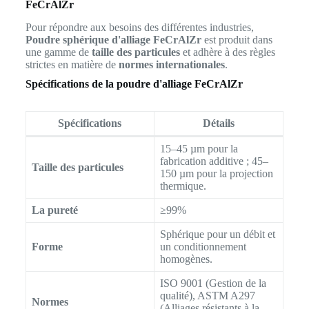
FeCrAlZr
Pour répondre aux besoins des différentes industries,
Poudre sphérique d'alliage FeCrAlZr
est produit dans
une gamme de
taille des particules
et adhère à des règles
strictes en matière de
normes internationales
.
Spécifications de la poudre d'alliage FeCrAlZr
Spécifications
Détails
15–45 µm pour la
fabrication additive ; 45–
Taille des particules
150 µm pour la projection
thermique.
La pureté
≥99%
Sphérique pour un débit et
Forme
un conditionnement
homogènes.
ISO 9001 (Gestion de la
qualité), ASTM A297
Normes
(Alliages résistants à la