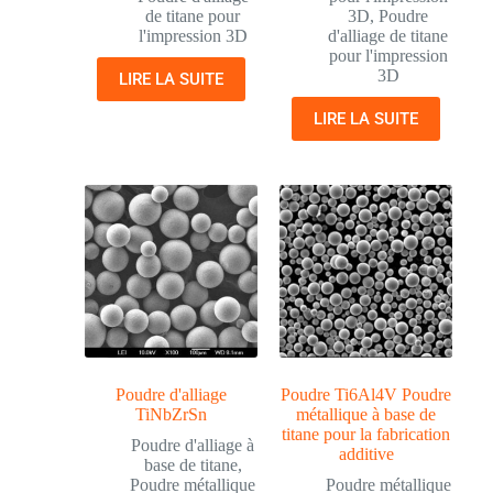
de titane pour
3D
,
Poudre
l'impression 3D
d'alliage de titane
pour l'impression
3D
LIRE LA SUITE
LIRE LA SUITE
Poudre d'alliage
Poudre Ti6Al4V Poudre
TiNbZrSn
métallique à base de
titane pour la fabrication
Poudre d'alliage à
additive
base de titane
,
Poudre métallique
Poudre métallique