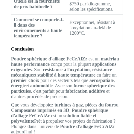
Quelle est la fourchette
$750 par kilogramme,
de prix habituelle ?
selon les spécifications.
Comment se comporte-t-
Exceptionnel, résistant à
il dans des
l'oxydation au-delà de
environnements à haute
1200°C.
température ?
Conclusion
Poudre sphérique d'alliage FeCrAlZr
est un
matériau
haute performance
conçu pour la plupart
applications
exigeantes
. Son
résistance à l'oxydation
,
résistance
mécanique
et
stabilité à haute température
en faire un
premier choix
pour des secteurs tels que
aérospatiale
,
énergie
et
automobile
. Avec son
forme sphérique des
particules
, c'est parfait pour
fabrication additive
et
d'autres procédés de précision.
Que vous développiez
turbines à gaz
,
pièces du four
ou
Composants imprimés en 3D
,
Poudre sphérique
d'alliage FeCrAlZr
est un
solution fiable et
polyvalente
Prêt à propulser vos projets de fabrication ?
Plongez dans l'univers de
Poudre d'alliage FeCrAlZr
aujourd'hui !