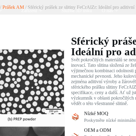
/
Prášek AM
/ Sférický prášek ze slitiny FeCrAlZr: Ideální pro aditivn
Zařízení
Služba 3D tisku
O nás
Sférický práš
Ideální pro ad
Svět pokročilých materiálů se neus
inovací. Tato slitina složená ze že
výjimečnou kombinaci odolnosti p
mechanické pevnosti. Jeho kulovi
zejména aditivní výroby a žárovéh
sférického prášku slitiny FeCrAlZ
specifikace, ceny a další. Ať už 
výzkumník v oblasti pokročilých m
vědět o této všestranné slitině.
Nízké MOQ
Poskytněte nízké minimální
OEM a ODM