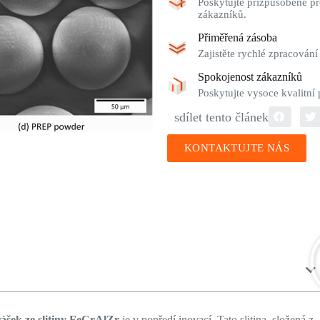
Poskytujte přizpůsobené pr
zákazníků.
Přiměřená zásoba
Zajistěte rychlé zpracování
Spokojenost zákazníků
Poskytujte vysoce kvalitní
sdílet tento článek
KONTAKTUJTE NÁS
rášek ze slitiny FeCrAlZr
je v popředí inovací. Tato slitina, složená z