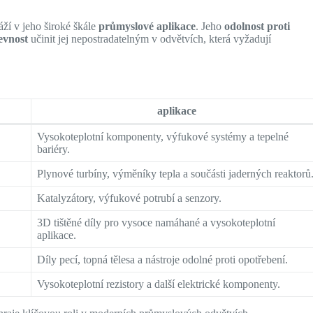
áží v jeho široké škále
průmyslové aplikace
. Jeho
odolnost proti
evnost
učinit jej nepostradatelným v odvětvích, která vyžadují
aplikace
Vysokoteplotní komponenty, výfukové systémy a tepelné
bariéry.
Plynové turbíny, výměníky tepla a součásti jaderných reaktorů
Katalyzátory, výfukové potrubí a senzory.
3D tištěné díly pro vysoce namáhané a vysokoteplotní
aplikace.
Díly pecí, topná tělesa a nástroje odolné proti opotřebení.
Vysokoteplotní rezistory a další elektrické komponenty.