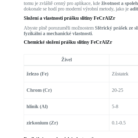
tomu je zvláště cenný pro aplikace, kde
životnost a spoleh
dokonale se hodí pro moderní výrobní metody, jako je
adi
Složení a vlastnosti prášku slitiny FeCrAlZr
Abyste plně porozuměli možnostem
Sférický prášek ze s
fyzikální a mechanické vlastnosti
.
Chemické složení prášku slitiny FeCrAlZr
Živel
železo (Fe)
Zůstatek
Chrom (Cr)
20-25
hliník (Al)
5-8
zirkonium (Zr)
0.1-0.5