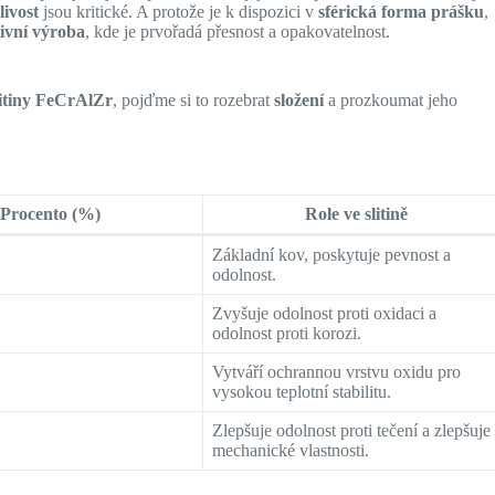
livost
jsou kritické. A protože je k dispozici v
sférická forma prášku
,
tivní výroba
, kde je prvořadá přesnost a opakovatelnost.
litiny FeCrAlZr
, pojďme si to rozebrat
složení
a prozkoumat jeho
Procento (%)
Role ve slitině
Základní kov, poskytuje pevnost a
odolnost.
Zvyšuje odolnost proti oxidaci a
odolnost proti korozi.
Vytváří ochrannou vrstvu oxidu pro
vysokou teplotní stabilitu.
Zlepšuje odolnost proti tečení a zlepšuje
mechanické vlastnosti.