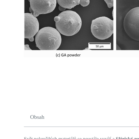
Obsah
Svět pokročilých materiálů se neustále vyvíjí a
Sférický p