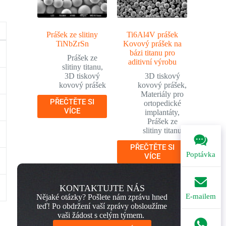
Prášek ze slitiny
Ti6Al4V prášek
TiNbZrSn
Kovový prášek na
bázi titanu pro
Prášek ze
aditivní výrobu
slitiny titanu
,
3D tiskový
3D tiskový
kovový prášek
kovový prášek
,
Materiály pro
PŘEČTĚTE SI
ortopedické
VÍCE
implantáty
,
Prášek ze
slitiny titanu
PŘEČTĚTE SI
Poptávka
VÍCE
KONTAKTUJTE NÁS
E-mailem
Nějaké otázky? Pošlete nám zprávu hned
teď! Po obdržení vaší zprávy obsloužíme
vaši žádost s celým týmem.