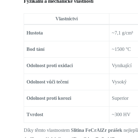
Fyzikální a mechanické vlastnosti
Vlastnictví
Hustota
~7,1 g/cm³
Bod tání
~1500 °C
Odolnost proti oxidaci
Vynikající
Odolnost vůči tečení
Vysoký
Odolnost proti korozi
Superior
Tvrdost
~300 HV
Díky těmto vlastnostem
Slitina FeCrAlZr prášek
nejlepš