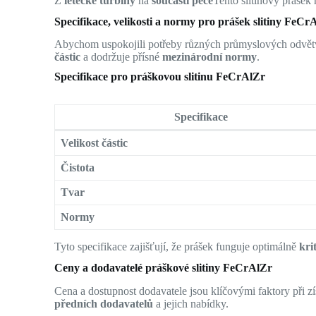
Z
letecké turbíny
na
součásti pece
Tento slitinový prášek
Specifikace, velikosti a normy pro prášek slitiny FeCr
Abychom uspokojili potřeby různých průmyslových odvět
částic
a dodržuje přísné
mezinárodní normy
.
Specifikace pro práškovou slitinu FeCrAlZr
Specifikace
Velikost částic
Čistota
Tvar
Normy
Tyto specifikace zajišťují, že prášek funguje optimálně
kri
Ceny a dodavatelé práškové slitiny FeCrAlZr
Cena a dostupnost dodavatele jsou klíčovými faktory při z
předních dodavatelů
a jejich nabídky.