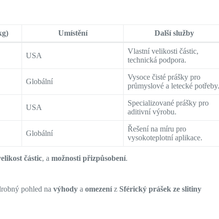
kg)
Umístění
Další služby
Vlastní velikosti částic,
USA
technická podpora.
Vysoce čisté prášky pro
Globální
průmyslové a letecké potřeby
Specializované prášky pro
USA
aditivní výrobu.
Řešení na míru pro
Globální
vysokoteplotní aplikace.
velikost částic
, a
možnosti přizpůsobení
.
odrobný pohled na
výhody
a
omezení
z
Sférický prášek ze slitiny