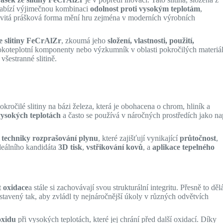
nabízí výjimečnou kombinaci
odolnost proti vysokým teplotám
,
ovitá prášková forma mění hru zejména v moderních výrobních
e slitiny FeCrAlZr
, zkoumá jeho
složení, vlastnosti, použití,
ysokoteplotní komponenty nebo výzkumník v oblasti pokročilých materiá
všestranné slitině.
kročilé slitiny na bázi železa, která je obohacena o chrom, hliník a
 vysokých teplotách
a často se používá v náročných prostředích jako na
o
techniky rozprašování plynu
, které zajišťují vynikající
průtočnost
,
 ideálního kandidáta
3D tisk
,
vstřikování kovů
, a
aplikace tepelného
t
oxidace
a stále si zachovávají svou strukturální integritu. Přesně to děl
tavený tak, aby zvládl ty nejnáročnější úkoly v různých odvětvích
oxidu
při vysokých teplotách, které jej chrání před další oxidací. Díky