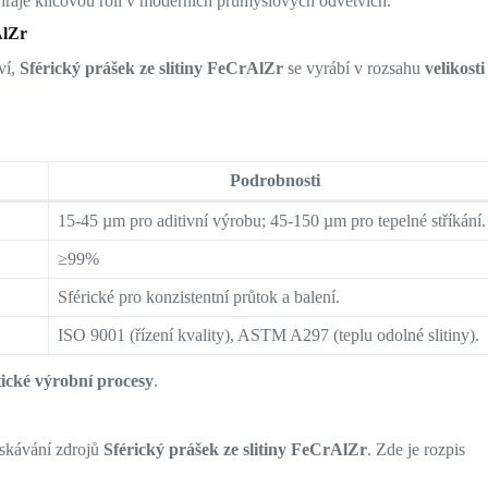
 hraje klíčovou roli v moderních průmyslových odvětvích.
AlZr
ví,
Sférický prášek ze slitiny FeCrAlZr
se vyrábí v rozsahu
velikosti
Podrobnosti
15-45 µm pro aditivní výrobu; 45-150 µm pro tepelné stříkání.
≥99%
Sférické pro konzistentní průtok a balení.
ISO 9001 (řízení kvality), ASTM A297 (teplu odolné slitiny).
tické výrobní procesy
.
ískávání zdrojů
Sférický prášek ze slitiny FeCrAlZr
. Zde je rozpis