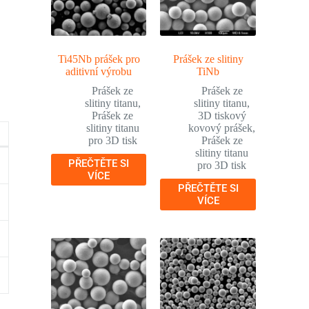
Ti45Nb prášek pro
Prášek ze slitiny
aditivní výrobu
TiNb
Prášek ze
Prášek ze
slitiny titanu
,
slitiny titanu
,
Prášek ze
3D tiskový
slitiny titanu
kovový prášek
,
pro 3D tisk
Prášek ze
slitiny titanu
PŘEČTĚTE SI
pro 3D tisk
VÍCE
PŘEČTĚTE SI
VÍCE