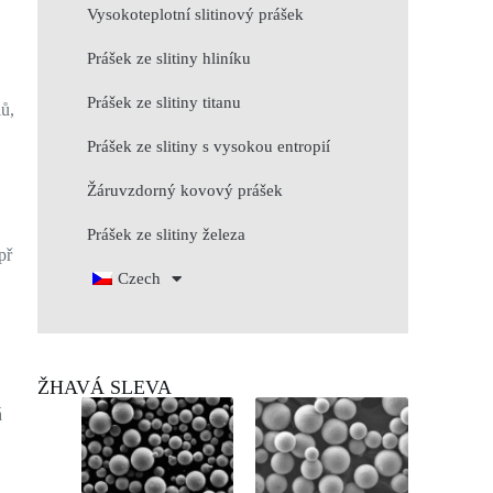
Vysokoteplotní slitinový prášek
Prášek ze slitiny hliníku
Prášek ze slitiny titanu
lů,
Prášek ze slitiny s vysokou entropií
Žáruvzdorný kovový prášek
Prášek ze slitiny železa
př
Czech
ŽHAVÁ SLEVA
á