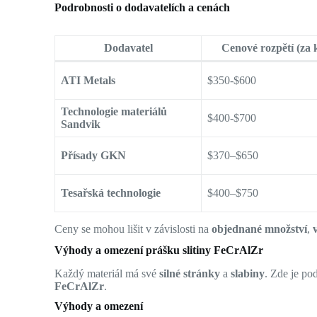
Podrobnosti o dodavatelích a cenách
Dodavatel
Cenové rozpětí (za 
ATI Metals
$350-$600
Technologie materiálů
$400-$700
Sandvik
Přísady GKN
$370–$650
Tesařská technologie
$400–$750
Ceny se mohou lišit v závislosti na
objednané množství
,
Výhody a omezení prášku slitiny FeCrAlZr
Každý materiál má své
silné stránky
a
slabiny
. Zde je p
FeCrAlZr
.
Výhody a omezení