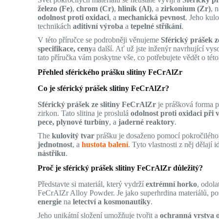
železo (Fe)
,
chrom (Cr)
,
hliník (Al)
, a
zirkonium (Zr)
, 
odolnost proti oxidaci
, a
mechanická pevnost
. Jeho kul
technikách
aditivní výroba
a
tepelné stříkání
.
V této příručce se podrobněji věnujeme
Sférický prášek z
specifikace, ceny
a další. Ať už jste inženýr navrhující v
tato příručka vám poskytne vše, co potřebujete vědět o této 
Přehled sférického prášku slitiny FeCrAlZr
Co je sférický prášek slitiny FeCrAlZr?
Sférický prášek ze slitiny FeCrAlZr
je prášková forma po
zirkon. Tato slitina je proslulá
odolnost proti oxidaci při
pece, plynové turbíny
, a
jaderné reaktory
.
The
kulovitý tvar
prášku je dosaženo pomocí pokročiléh
jednotnost
, a
hustota balení
. Tyto vlastnosti z něj dělají
nástřiku
.
Proč je sférický prášek slitiny FeCrAlZr důležitý?
Představte si materiál, který vydrží
extrémní horko
, odola
FeCrAlZr Alloy Powder. Je jako superhrdina materiálů, pos
energie
na
letectví a kosmonautiky
.
Jeho unikátní složení umožňuje tvořit a
ochranná vrstva 