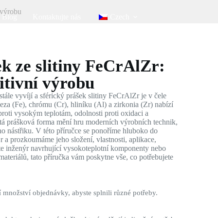
í výrobu
Blog
Kontaktujte nás
Czech
ek ze slitiny FeCrAlZr:
itivní výrobu
tále vyvíjí a sférický prášek slitiny FeCrAlZr je v čele
leza (Fe), chrómu (Cr), hliníku (Al) a zirkonia (Zr) nabízí
roti vysokým teplotám, odolnosti proti oxidaci a
tá prášková forma mění hru moderních výrobních technik,
o nástřiku. V této příručce se ponoříme hluboko do
r a prozkoumáme jeho složení, vlastnosti, aplikace,
jste inženýr navrhující vysokoteplotní komponenty nebo
ateriálů, tato příručka vám poskytne vše, co potřebujete
 množství objednávky, abyste splnili různé potřeby.