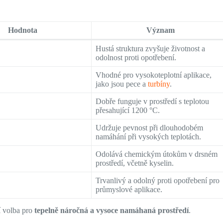
Hodnota
Význam
Hustá struktura zvyšuje životnost a
odolnost proti opotřebení.
Vhodné pro vysokoteplotní aplikace,
jako jsou pece a
turbíny
.
Dobře funguje v prostředí s teplotou
přesahující 1200 °C.
Udržuje pevnost při dlouhodobém
namáhání při vysokých teplotách.
Odolává chemickým útokům v drsném
prostředí, včetně kyselin.
Trvanlivý a odolný proti opotřebení pro
průmyslové aplikace.
í volba pro
tepelně náročná a vysoce namáhaná prostředí
.