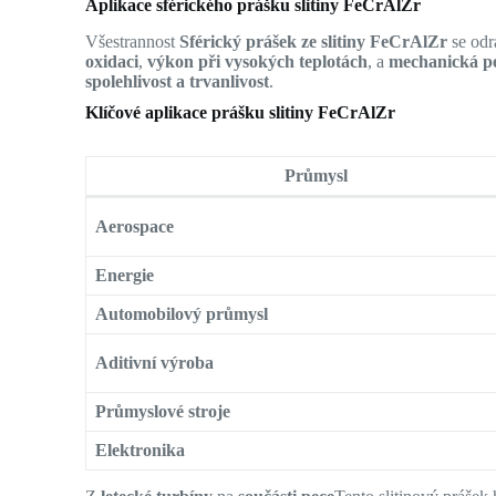
Aplikace sférického prášku slitiny FeCrAlZr
Všestrannost
Sférický prášek ze slitiny FeCrAlZr
se odr
oxidaci
,
výkon při vysokých teplotách
, a
mechanická p
spolehlivost a trvanlivost
.
Klíčové aplikace prášku slitiny FeCrAlZr
Průmysl
Aerospace
Energie
Automobilový průmysl
Aditivní výroba
Průmyslové stroje
Elektronika