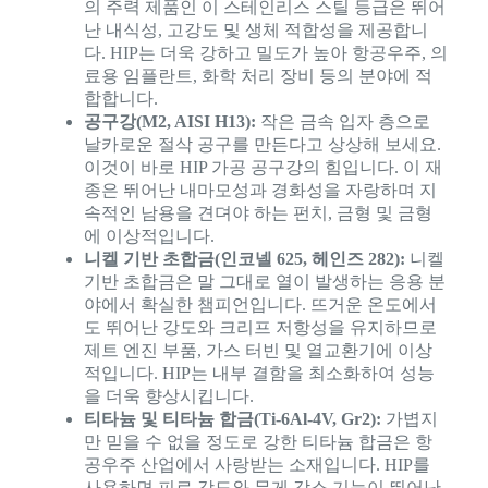
의 주력 제품인 이 스테인리스 스틸 등급은 뛰어
난 내식성, 고강도 및 생체 적합성을 제공합니
다. HIP는 더욱 강하고 밀도가 높아 항공우주, 의
료용 임플란트, 화학 처리 장비 등의 분야에 적
합합니다.
공구강(M2, AISI H13):
작은 금속 입자 층으로
날카로운 절삭 공구를 만든다고 상상해 보세요.
이것이 바로 HIP 가공 공구강의 힘입니다. 이 재
종은 뛰어난 내마모성과 경화성을 자랑하며 지
속적인 남용을 견뎌야 하는 펀치, 금형 및 금형
에 이상적입니다.
니켈 기반 초합금(인코넬 625, 헤인즈 282):
니켈
기반 초합금은 말 그대로 열이 발생하는 응용 분
야에서 확실한 챔피언입니다. 뜨거운 온도에서
도 뛰어난 강도와 크리프 저항성을 유지하므로
제트 엔진 부품, 가스 터빈 및 열교환기에 이상
적입니다. HIP는 내부 결함을 최소화하여 성능
을 더욱 향상시킵니다.
티타늄 및 티타늄 합금(Ti-6Al-4V, Gr2):
가볍지
만 믿을 수 없을 정도로 강한 티타늄 합금은 항
공우주 산업에서 사랑받는 소재입니다. HIP를
사용하면 피로 강도와 무게 감소 기능이 뛰어난