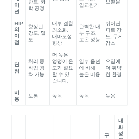
란트, 화
보철물
이
열교환기
학 공정
션
HIP
내부 결함
뛰어난
향상된
완벽한 내
의
최소화,
피로 강
강도, 밀
부 구조,
이
내마모성
도, 무게
도
고온 성능
점
향상
감소
더 높은
처리 중
엉덩이 온
일부 옵션
오염에
단
작업 경
도가 필요
에 비해
더 취약
점
화 가능
할 수 있
높은 비용
한 환경
습니다.
비
보통
높음
높음
높음
용
내
화
성
구