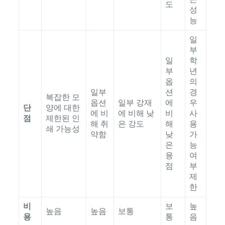
도
성
능
일
부
일
학
부
년
옵
의
일부
션
경
복잡한 모
옵션
일부 강재
에
우
단
양에 대한
에 비
에 비해 낮
비
사
점
제한된 인
해 취
은 강도
해
용
쇄 가능성
약함
낮
가
은
능
융
여
점
부
제
한
비
보
높
높음
높음
보통
용
통
음