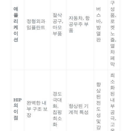
구
애
버
성
플
절삭
스
품,
자동차, 항
리
정형외과
공구,
바,
로
공우주 부
케
임플란트
마모
방
켓
품
이
부품
열
노
션
판
즐,
열
차
폐
막
최
소
향
화
상
경도
된
된
HIP
극대
내
완벽한 내
전
의
화,
향상된 기
부
부 구조 보
도
이
칩핑
계적 특성
공
장
성
점
최소
극,
및
화
고
강
온