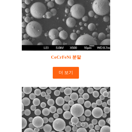
CoCrFeNi 분말
더 보기