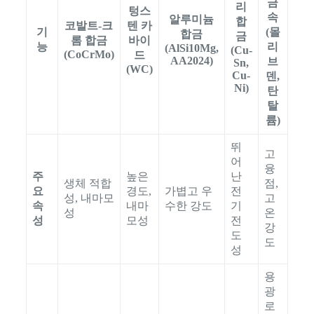
금
리
텅스
속
알루미늄
합
코발트-크
텐 카
기
(몰
합금
금
롬 합금
바이
능
리
(AlSi10Mg,
(Cu-
(CoCrMo)
드
AA2024)
브
Sn,
(WC)
Cu-
덴,
Ni)
탄
탈
륨)
뛰
고
어
융
주
높은
난
생체 적합
점,
요
경도,
가볍고 우
전
성, 내마모
고
속
내마
수한 강도
기
성
온
성
모성
전
강
도
도
성
용
광
로