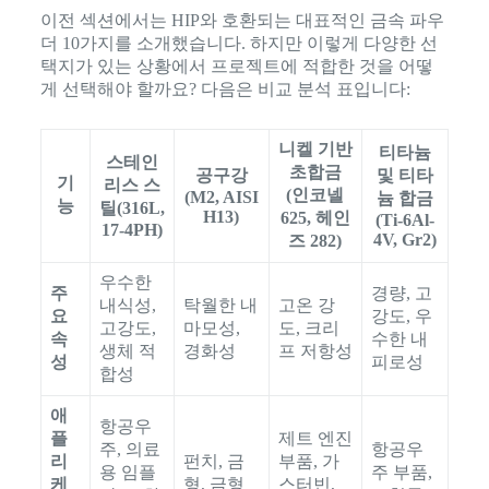
이전 섹션에서는 HIP와 호환되는 대표적인 금속 파우
더 10가지를 소개했습니다. 하지만 이렇게 다양한 선
택지가 있는 상황에서 프로젝트에 적합한 것을 어떻
게 선택해야 할까요? 다음은 비교 분석 표입니다:
니켈 기반
티타늄
스테인
초합금
공구강
및 티타
기
리스 스
(인코넬
(M2, AISI
늄 합금
능
틸(316L,
H13)
625, 헤인
(Ti-6Al-
17-4PH)
4V, Gr2)
즈 282)
우수한
주
경량, 고
내식성,
탁월한 내
고온 강
요
강도, 우
고강도,
마모성,
도, 크리
속
수한 내
생체 적
경화성
프 저항성
성
피로성
합성
애
항공우
플
제트 엔진
주, 의료
항공우
리
펀치, 금
부품, 가
용 임플
주 부품,
케
형, 금형
스터빈,