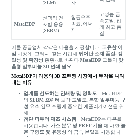
(SLM)
차
고성능 금
항공우주,
선택적 전
속분말, 업
의료, 에너
Metal3DP
자빔 용융
계 최고 품
지
(SEBM)
질
이들 공급업체 각각은 다음을 제공합니다.
고유한 이
점
시장에. 그러나, 찾는 사업체
뛰어난 소재 품질, 정
밀성 및 확장성
종종 ~로 바뀌다
Metal3DP
그들의
맞
춤형 알루미늄 3D 인쇄 필요
.
Metal3DP가 리옹의 3D 프린팅 시장에서 두각을 나타
내는 이유
업계를 선도하는 인쇄량 및 정확도
– Metal3DP
의
SEBM 프린터
보장
고밀도, 복합 알루미늄 구
성 요소
임무 수행에 중요한 애플리케이션을 위
해.
첨단 파우더 제조 시스템
– Metal3DP는 다음을
사용합니다.
가스 분무 및 PREP 기술
에 대한
높
은 구형도 및 유동성
의 금속 분말을 사용합니