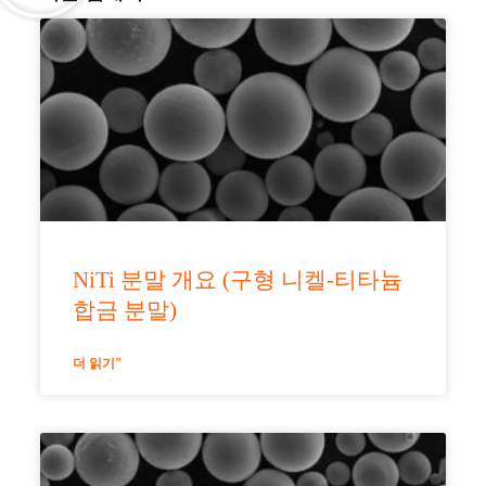
NiTi 분말 개요 (구형 니켈-티타늄
합금 분말)
더 읽기"