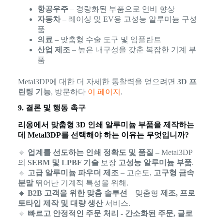
항공우주
– 경량화된 부품으로 연비 향상
자동차
– 레이싱 및 EV용 고성능 알루미늄 구성
품
의료
– 맞춤형 수술 도구 및 임플란트
산업 제조
– 높은 내구성을 갖춘 복잡한 기계 부
품
Metal3DP에 대한 더 자세한 통찰력을 얻으려면
3D 프
린팅 기능
, 방문하다
이 페이지
.
9. 결론 및 행동 촉구
리옹에서 맞춤형 3D 인쇄 알루미늄 부품을 제작하는
데 Metal3DP를 선택해야 하는 이유는 무엇입니까?
🔹
업계를 선도하는 인쇄 정확도 및 품질
– Metal3DP
의
SEBM 및 LPBF 기술
보장
고성능 알루미늄 부품
.
🔹
고급 알루미늄 파우더 제조
– 고순도,
고구형 금속
분말
뛰어난 기계적 특성을 위해.
🔹
B2B 고객을 위한 맞춤 솔루션
– 맞춤형
제조, 프로
토타입 제작 및 대량 생산
서비스.
🔹
빠르고 안정적인 주문 처리
-
간소화된 주문, 글로