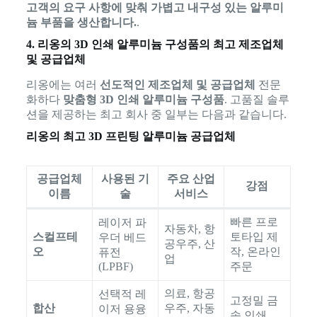
고객의 요구 사항에 맞춰 가볍고 내구성 있는 알루미
늄 부품을 생산합니다.
.
4. 리옹의 3D 인쇄 알루미늄 구성품의 최고 제조업체
및 공급업체
리옹에는 여러
선도적인 제조업체 및 공급업체
전문
화하다
맞춤형 3D 인쇄 알루미늄 구성품
. 고품질 솔루
션을 제공하는 최고 회사 중 일부는 다음과 같습니다.
리옹의 최고 3D 프린팅 알루미늄 공급업체
공급업체
사용된 기
주요 산업
강점
이름
술
서비스
빠른 프로
레이저 파
자동차, 항
스컬프테
토타입 제
우더 베드
공우주, 산
오
작, 온라인
퓨전
업
(LPBF)
주문
의료, 항공
선택적 레
고정밀 금
합산
우주, 자동
이저 용융
속 인쇄