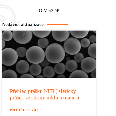
O Met3DP
Nedávná aktualizace
Přehled prášku NiTi ( sférický
prášek ze slitiny niklu a titanu )
PŘEČTĚTE SI VÍCE "