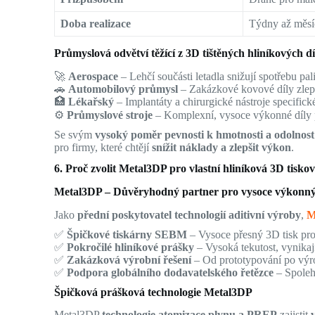
Doba realizace
Týdny až měsí
Průmyslová odvětví těžící z 3D tištěných hliníkových dí
🚀
Aerospace
– Lehčí součásti letadla snižují spotřebu pal
🚗
Automobilový průmysl
– Zakázkové kovové díly zlepš
🏥
Lékařský
– Implantáty a chirurgické nástroje specifick
⚙️
Průmyslové stroje
– Komplexní, vysoce výkonné díly 
Se svým
vysoký poměr pevnosti k hmotnosti a odolnost 
pro firmy, které chtějí
snížit náklady a zlepšit výkon
.
6. Proč zvolit Metal3DP pro vlastní hliníková 3D tiskov
Metal3DP – Důvěryhodný partner pro vysoce výkonný
Jako
přední poskytovatel technologií aditivní výroby
,
M
✅
Špičkové tiskárny SEBM
– Vysoce přesný 3D tisk pro 
✅
Pokročilé hliníkové prášky
– Vysoká tekutost, vynikají
✅
Zakázková výrobní řešení
– Od prototypování po výr
✅
Podpora globálního dodavatelského řetězce
– Spoleh
Špičková prášková technologie Metal3DP
Metal3DP
technologie atomizace plynu a PREP
zajistit