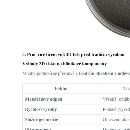
5. Proč více firem volí 3D tisk před tradiční výrobou
Výhody 3D tisku na hliníkové komponenty
Mnoho podniků se přesouvá z
tradiční obrábění a odlév
Faktor
Tra
Materiálový odpad
Vysoká (obrábě
Rychlost výroby
Pomalé (vyžadu
Složité geometrie
Omezeno obrá
Přizpůsobení
Drahé pro mal