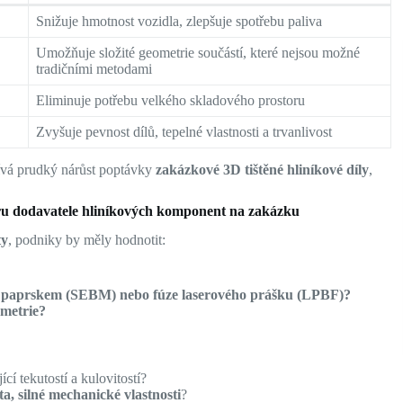
Snižuje hmotnost vozidla, zlepšuje spotřebu paliva
Umožňuje složité geometrie součástí, které nejsou možné
tradičními metodami
Eliminuje potřebu velkého skladového prostoru
Zvyšuje pevnost dílů, tepelné vlastnosti a trvanlivost
žívá prudký nárůst poptávky
zakázkové 3D tištěné hliníkové díly
,
ýběru dodavatele hliníkových komponent na zakázku
ty
, podniky by měly hodnotit:
ým paprskem (SEBM) nebo fúze laserového prášku (LPBF)?
ometrie?
ící tekutostí a kulovitostí?
a, silné mechanické vlastnosti
?