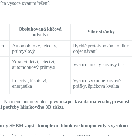
ích vysoce kvalitní řešení:
Obsluhovaná klíčová
Silné stránky
odvětví
ém
Automobilový, letecký,
Rychlé prototypování, online
průmyslový
objednávání
í
Zdravotnictví, letectví,
Vysoce přesný kovový tisk
automobilový průmysl
Letectví, lékařství,
Vysoce výkonné kovové
energetika
prášky, špičková kvalita
h. Nicméně podniky hledají
vynikající kvalita materiálu, přesnost
ní potřeby hliníkového 3D tisku
.
kárny SEBM
zajistit
komplexní hliníkové komponenty s vysokou