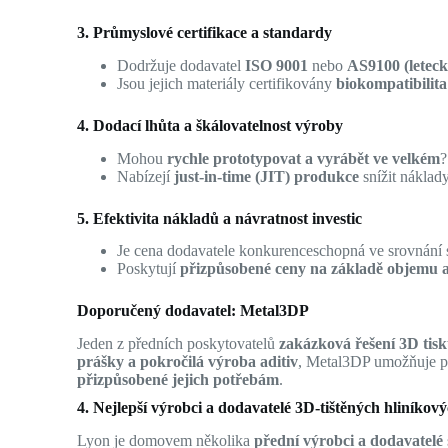
3. Průmyslové certifikace a standardy
Dodržuje dodavatel
ISO 9001
nebo
AS9100 (letec
Jsou jejich materiály certifikovány
biokompatibilita
4. Dodací lhůta a škálovatelnost výroby
Mohou
rychle prototypovat a vyrábět ve velkém
?
Nabízejí
just-in-time (JIT) produkce
snížit náklad
5. Efektivita nákladů a návratnost investic
Je cena dodavatele konkurenceschopná ve srovnání
Poskytují
přizpůsobené ceny na základě objemu a 
Doporučený dodavatel: Metal3DP
Jeden z předních poskytovatelů
zakázková řešení 3D tisk
prášky a pokročilá výroba aditiv
, Metal3DP umožňuje
přizpůsobené jejich potřebám
.
4. Nejlepší výrobci a dodavatelé 3D-tištěných hliník
Lyon je domovem několika
přední výrobci a dodavatelé