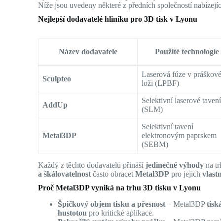
Níže jsou uvedeny některé z předních společností nabízejíc
Nejlepší dodavatelé hliníku pro 3D tisk v Lyonu
Název dodavatele
Použité technologie
Laserová fúze v práškov
Sculpteo
loži (LPBF)
Selektivní laserové taven
AddUp
(SLM)
Selektivní tavení
Metal3DP
elektronovým paprskem
(SEBM)
Každý z těchto dodavatelů přináší
jedinečné výhody
na tr
a škálovatelnost
často obracet
Metal3DP
pro jejich
vlast
Proč Metal3DP vyniká na trhu 3D tisku v Lyonu
Špičkový objem tisku a přesnost
– Metal3DP
tis
hustotou
pro kritické aplikace.