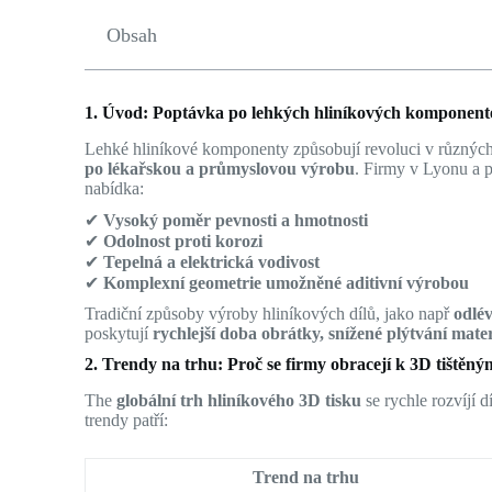
Obsah
1. Úvod: Poptávka po lehkých hliníkových komponen
Lehké hliníkové komponenty způsobují revoluci v různýc
po lékařskou a průmyslovou výrobu
. Firmy v Lyonu a p
nabídka:
✔
Vysoký poměr pevnosti a hmotnosti
✔
Odolnost proti korozi
✔
Tepelná a elektrická vodivost
✔
Komplexní geometrie umožněné aditivní výrobou
Tradiční způsoby výroby hliníkových dílů, jako např
odlé
poskytují
rychlejší doba obrátky, snížené plýtvání mater
2. Trendy na trhu: Proč se firmy obracejí k 3D tištěn
The
globální trh hliníkového 3D tisku
se rychle rozvíjí
trendy patří:
Trend na trhu