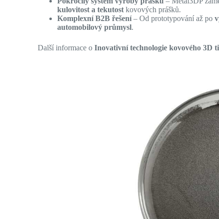
Pokročilý systém výroby prášku
– Metal3DP zam
kulovitost a tekutost
kovových prášků.
Komplexní B2B řešení
– Od prototypování až po
v
automobilový průmysl
.
Další informace o
Inovativní technologie kovového 3D 