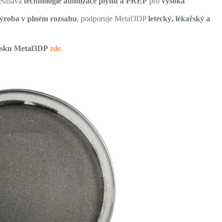
ěstnává
technologie atomizace plynu a PREP
pro
vysoká
ýroba v plném rozsahu
, podporuje Metal3DP
letecký, lékařský a
tisku Metal3DP
zde
.