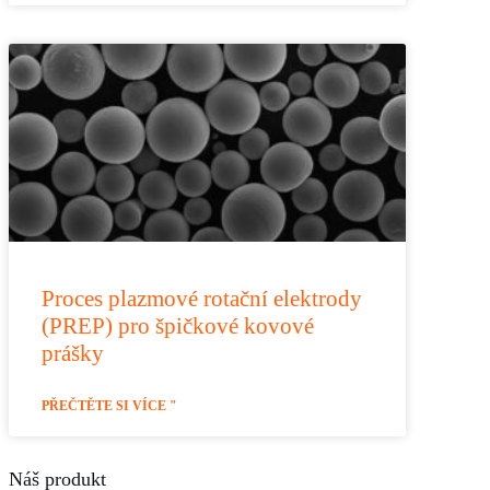
Proces plazmové rotační elektrody
(PREP) pro špičkové kovové
prášky
PŘEČTĚTE SI VÍCE "
Náš produkt