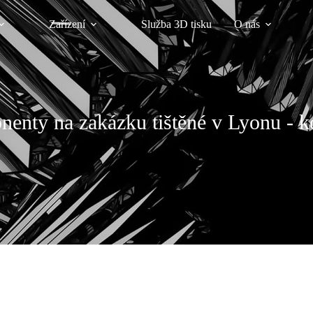
Zařízení
Služba 3D tisku
O nás
nenty na zakázku tištěné v Lyonu - 