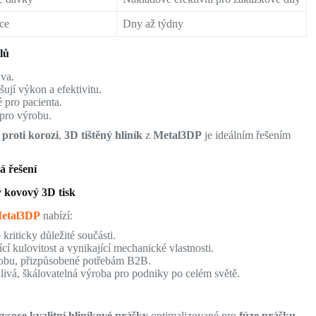
ce
Dny až týdny
lů
iva.
ují výkon a efektivitu.
é pro pacienta.
pro výrobu.
proti korozi
,
3D tištěný hliník
z
Metal3DP
je ideálním řešením
á řešení
 kovový 3D tisk
etal3DP
nabízí:
kriticky důležité součásti.
cí kulovitost a vynikající mechanické vlastnosti.
obu, přizpůsobené potřebám B2B.
livá, škálovatelná výroba pro podniky po celém světě.
vysoce kvalitní hliníkové prášky
optimalizované pro
fúze prášku