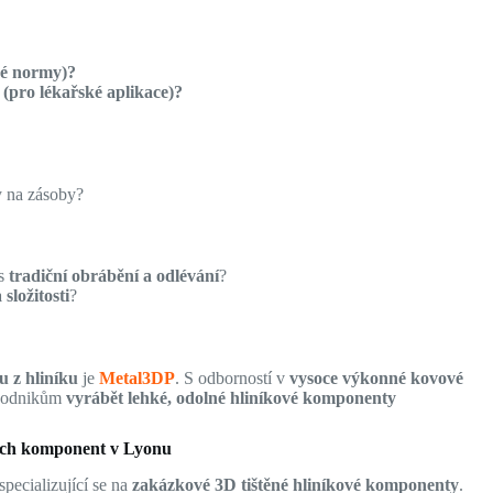
ké normy)?
 (pro lékařské aplikace)?
y na zásoby?
 s
tradiční obrábění a odlévání
?
složitosti
?
u z hliníku
je
Metal3DP
. S odborností v
vysoce výkonné kovové
 podnikům
vyrábět lehké, odolné hliníkové komponenty
ových komponent v Lyonu
specializující se na
zakázkové 3D tištěné hliníkové komponenty
.