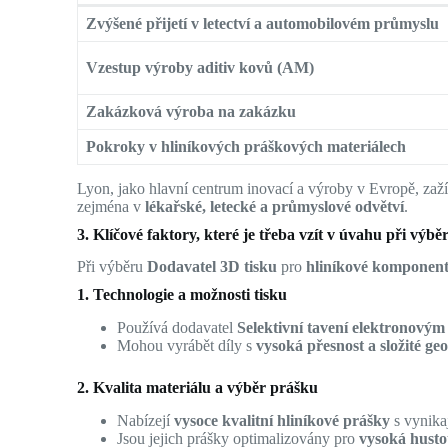
Zvýšené přijetí v letectví a automobilovém průmyslu
Vzestup výroby aditiv kovů (AM)
Zakázková výroba na zakázku
Pokroky v hliníkových práškových materiálech
Lyon, jako hlavní centrum inovací a výroby v Evropě, za
zejména v
lékařské, letecké a průmyslové odvětví
.
3. Klíčové faktory, které je třeba vzít v úvahu při v
Při výběru
Dodavatel 3D tisku
pro
hliníkové komponen
1. Technologie a možnosti tisku
Používá dodavatel
Selektivní tavení elektronov
Mohou vyrábět díly s
vysoká přesnost a složité ge
2. Kvalita materiálu a výběr prášku
Nabízejí
vysoce kvalitní hliníkové prášky
s vynikaj
Jsou jejich prášky optimalizovány pro
vysoká hustot