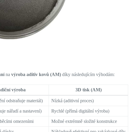
ání
na
výroba aditiv kovů (AM)
díky následujícím výhodám:
diční výroba
3D tisk (AM)
ní odstraňuje materiál)
Nízká (aditivní proces)
je nářadí a nastavení)
Rychlé (přímá digitální výroba)
běcími omezeními
Možné extrémně složité konstrukce
é dávky
Nákladově efektivní pro zakázkové díly