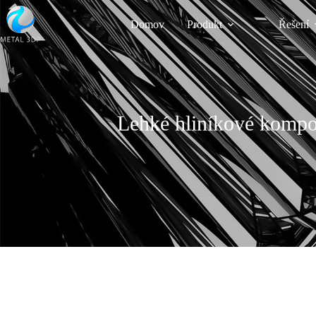
Domov
Produkt
Řešení
Lehké hliníkové kompo