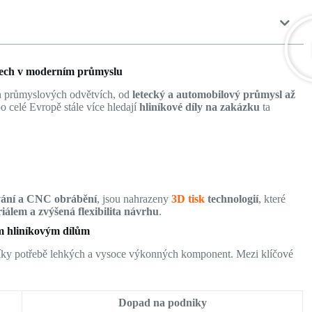
tech v moderním průmyslu
h průmyslových odvětvích, od
letecký a automobilový průmysl až
o celé Evropě stále více hledají
hliníkové díly na zakázku
ta
vání a CNC obrábění
, jsou nahrazeny
3D tisk
technologií
, které
iálem a zvýšená flexibilita návrhu
.
ým hliníkovým dílům
 díky potřebě lehkých a vysoce výkonných komponent. Mezi klíčové
Dopad na podniky