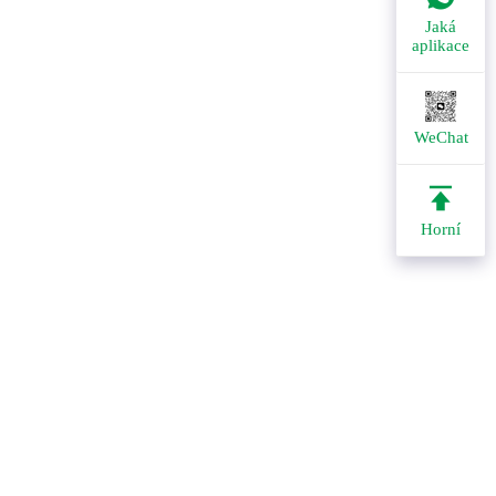
Jaká
aplikace
WeChat
Horní