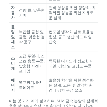
자
연비 향상을 위한 경량화, 최
경량 휠, 맞춤형
동
적화된 성능을 위한 자유로
기어
차
운 설계
툴
링
복잡한 금형 및
컨포멀 냉각 채널로 효율성
및
금형, 맞춤형 절
향상, 공구 생산 리드 타임
제
삭 공구
단축
조
고급 주얼리, 스
소
포츠 용품 부품,
독특한 디자인과 정교한 디
비
맞춤형 자전거
테일, 경량 및 고강도 부품
재
프레임
에
효율성 향상을 위한 최적화
열교환기, 터빈
너
된 설계, 고온 및 열악한 환
블레이드
지
경에 강한 구성 요소
이는 몇 가지 예에 불과하며, SLM 금속 분말의 잠재적
응용 분야는 지속적으로 확장되고 있습니다. 기술이