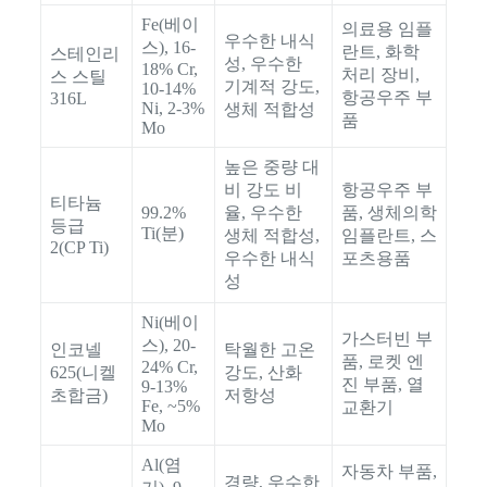
Fe(베이
의료용 임플
우수한 내식
스), 16-
란트, 화학
스테인리
성, 우수한
18% Cr,
처리 장비,
스 스틸
기계적 강도,
10-14%
항공우주 부
316L
Ni, 2-3%
생체 적합성
품
Mo
높은 중량 대
비 강도 비
항공우주 부
티타늄
99.2%
율, 우수한
품, 생체의학
등급
Ti(분)
생체 적합성,
임플란트, 스
2(CP Ti)
우수한 내식
포츠용품
성
Ni(베이
가스터빈 부
스), 20-
인코넬
탁월한 고온
품, 로켓 엔
24% Cr,
625(니켈
강도, 산화
진 부품, 열
9-13%
초합금)
저항성
Fe, ~5%
교환기
Mo
Al(염
자동차 부품,
경량, 우수한