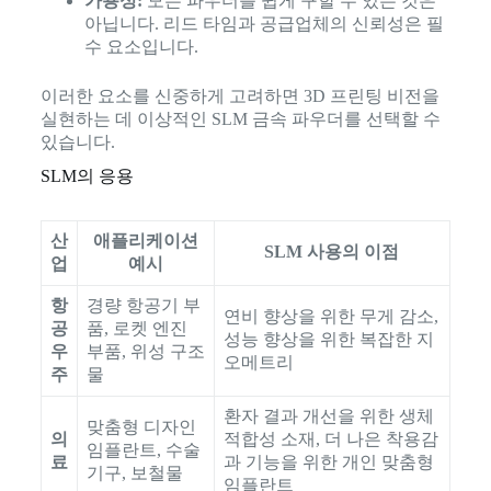
가용성:
모든 파우더를 쉽게 구할 수 있는 것은
아닙니다. 리드 타임과 공급업체의 신뢰성은 필
수 요소입니다.
이러한 요소를 신중하게 고려하면 3D 프린팅 비전을
실현하는 데 이상적인 SLM 금속 파우더를 선택할 수
있습니다.
SLM의 응용
산
애플리케이션
SLM 사용의 이점
업
예시
항
경량 항공기 부
연비 향상을 위한 무게 감소,
공
품, 로켓 엔진
성능 향상을 위한 복잡한 지
우
부품, 위성 구조
오메트리
주
물
환자 결과 개선을 위한 생체
맞춤형 디자인
의
적합성 소재, 더 나은 착용감
임플란트, 수술
료
과 기능을 위한 개인 맞춤형
기구, 보철물
임플란트