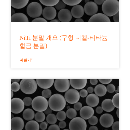
NiTi 분말 개요 (구형 니켈-티타늄
합금 분말)
더 읽기"