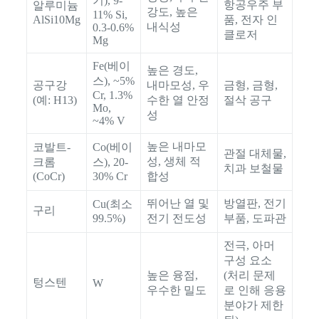
기), 9-
항공우주 부
알루미늄
강도, 높은
11% Si,
AlSi10Mg
품, 전자 인
내식성
0.3-0.6%
클로저
Mg
Fe(베이
높은 경도,
스), ~5%
공구강
내마모성, 우
금형, 금형,
Cr, 1.3%
(예: H13)
수한 열 안정
절삭 공구
Mo,
성
~4% V
높은 내마모
코발트-
Co(베이
관절 대체물,
성, 생체 적
크롬
스), 20-
치과 보철물
(CoCr)
30% Cr
합성
뛰어난 열 및
방열판, 전기
Cu(최소
구리
99.5%)
전기 전도성
부품, 도파관
전극, 아머
구성 요소
높은 융점,
(처리 문제
텅스텐
W
우수한 밀도
로 인해 응용
분야가 제한