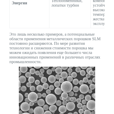
Теплообменники,
компоненты
Энергия
лопатки турбин
устойчивые
высоким
температур
жестким ус
эксплуатац
Это лишь несколько примеров, а потенциальные
области применения металлических порошков SLM
постоянно расширяются. По мере развития
технологии и снижения стоимости порошка мы
можем ожидать появления еще большего числа
инновационных применений в различных отраслях
промышленности.