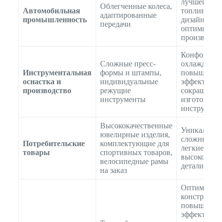
лучшей эко
Облегченные колеса,
Автомобильная
топлива, св
адаптированные
промышленность
дизайна для
передачи
оптимизац
производит
Конформны
Сложные пресс-
охлаждения
Инструментальная
формы и штампы,
повышения
оснастка и
индивидуальные
эффективно
производство
режущие
сокращения
инструменты
изготовлен
инструмент
Высококачественные
Уникальный
ювелирные изделия,
сложные де
Потребительские
комплектующие для
легкие и
товары
спортивных товаров,
высокопро
велосипедные рамы
детали
на заказ
Оптимизир
конструкци
повышения
эффективно