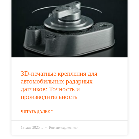
3D-печатные крепления для
автомобильных радарных
датчиков: Точность и
производительность
ЧИТАТЬ ДАЛЕЕ "
13 мая 2025 г.
Комментариев нет