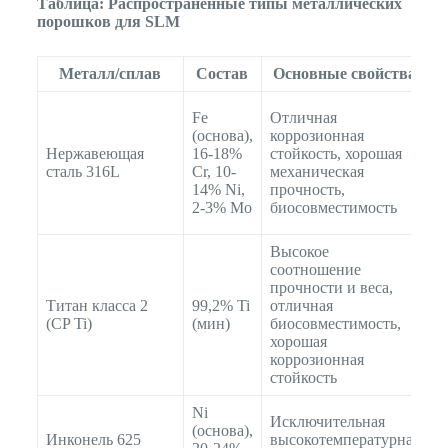
Таблица: Распространенные типы металлических
порошков для SLM
Металл/сплав
Состав
Основные свойства
М
Fe
Отличная
и
(основа),
коррозионная
о
Нержавеющая
16-18%
стойкость, хорошая
х
сталь 316L
Cr, 10-
механическая
о
14% Ni,
прочность,
а
2-3% Mo
биосовместимость
к
Высокое
соотношение
А
прочности и веса,
д
Титан класса 2
99,2% Ti
отличная
б
(CP Ti)
(мин)
биосовместимость,
и
хорошая
с
коррозионная
т
стойкость
Ni
Исключительная
К
(основа),
Инконель 625
высокотемпературная
г