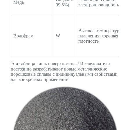
Медь
99,5%)
электропроводность
к
в
Э
к
Высокая температура
б
Вольфрам
W
плавления, хорошая
(
плотность
п
с
о
Эта таблица лишь поверхностная! Исследователи
постоянно разрабатывают новые металлические
порошковые сплавы с индивидуальными свойствами
для конкретных применений.