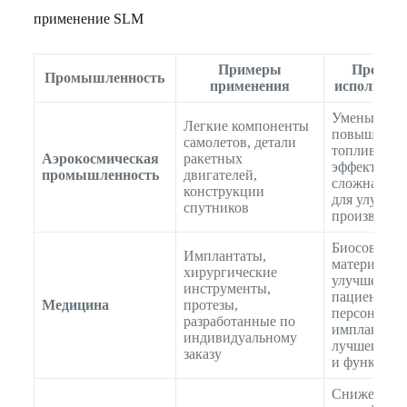
применение SLM
Примеры
Преиму
Промышленность
применения
использов
Уменьшенны
Легкие компоненты
повышения
самолетов, детали
топливной
Аэрокосмическая
ракетных
эффективно
промышленность
двигателей,
сложная ге
конструкции
для улучше
спутников
производит
Биосовмес
Имплантаты,
материалы 
хирургические
улучшения 
инструменты,
пациентов,
Медицина
протезы,
персонализ
разработанные по
имплантаты
индивидуальному
лучшего пр
заказу
и функцион
Снижение в