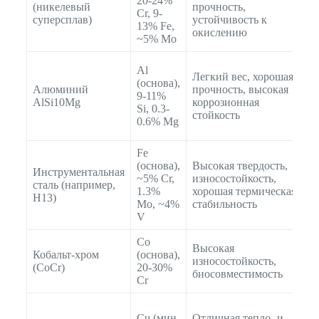
20-24%
(никелевый
прочность,
д
Cr, 9-
суперсплав)
устойчивость к
д
13% Fe,
окислению
т
~5% Mo
А
Al
Легкий вес, хорошая
д
(основа),
Алюминий
прочность, высокая
а
9-11%
AlSi10Mg
коррозионная
к
Si, 0.3-
стойкость
к
0.6% Mg
э
Fe
(основа),
Высокая твердость,
Инструментальная
Ш
~5% Cr,
износостойкость,
сталь (например,
ф
1.3%
хорошая термическая
H13)
и
Mo, ~4%
стабильность
V
Co
Высокая
Кобальт-хром
(основа),
З
износостойкость,
(CoCr)
20-30%
з
биосовместимость
Cr
Т
Cu (мин.
Отличная тепло- и
э