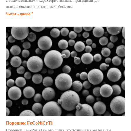
с замечательными характеристиками, пригодный для
использования в различных областях.
Читать далее "
Порошок FeCoNiCrTi
Порошок FeCoNiCrTi - это сплав, состоящий из железа (Fe),