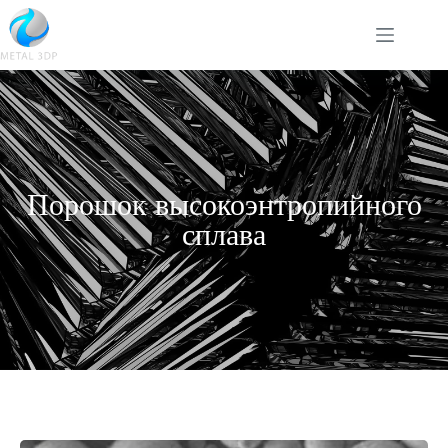
Порошок высокоэнтропийного
сплава