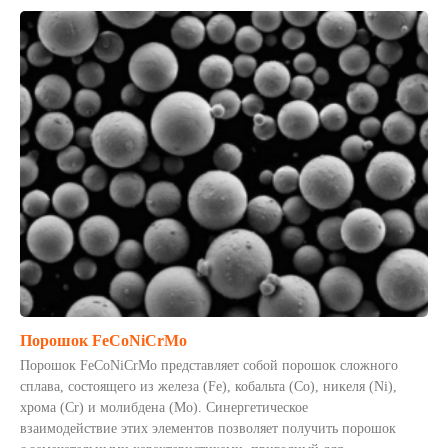
Порошок FeCoNiCrMo
Порошок FeCoNiCrMo представляет собой порошок сложного
сплава, состоящего из железа (Fe), кобальта (Co), никеля (Ni),
хрома (Cr) и молибдена (Mo). Синергетическое
взаимодействие этих элементов позволяет получить порошок