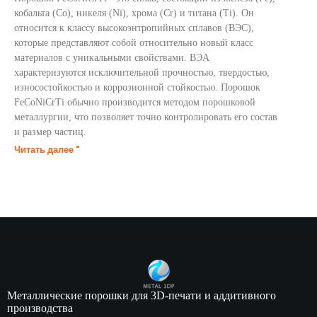
кобальта (Co), никеля (Ni), хрома (Cr) и титана (Ti). Он
относится к классу высокоэнтропийных сплавов (ВЭС),
которые представляют собой относительно новый класс
материалов с уникальными свойствами. ВЭА
характеризуются исключительной прочностью, твердостью,
износостойкостью и коррозионной стойкостью. Порошок
FeCoNiCrTi обычно производится методом порошковой
металлургии, что позволяет точно контролировать его состав
и размер частиц.
Читать далее "
Металлические порошки для 3D-печати и аддитивного
производства