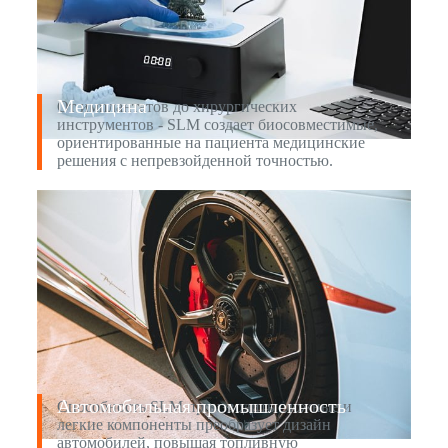
Медицина
От имплантатов до хирургических
инструментов - SLM создает биосовместимые,
ориентированные на пациента медицинские
решения с непревзойденной точностью.
Автомобильная промышленность
Способность SLM производить сложные и
легкие компоненты преобразует дизайн
автомобилей, повышая топливную