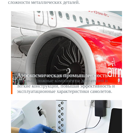
сложности металлических деталей.
Аэрокосмическая промышленность
SLM изменяет аэрокосмическую отрасль,
создавая сложные компоненты двигателей и
легкие конструкции, повышая эффективность и
эксплуатационные характеристики самолетов.