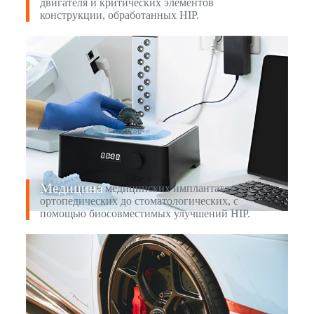
двигателя и критических элементов
конструкции, обработанных HIP.
Медицина
Революция в медицинских имплантатах, от
ортопедических до стоматологических, с
помощью биосовместимых улучшений HIP.