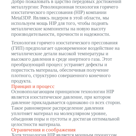
Добро пожаловать в царство передовых достижений
металлургии: Революционная технология горячего
изостатического прессования (HIP) компании
Metal3DP. Являясь лидером в этой области, мы
используем мощь HIP для того, чтобы поднять
металлические компоненты на новую высоту
производительности, прочности и надежности.
Технология горячего изостатического прессования
(ГИП) предполагает одновременное воздействие на
металлические детали высокой температуры и
высокого давления в среде инертного газа. Этот
преобразующий процесс устраняет дефекты и
пористость материала, обеспечивая получение
плотного, структурно совершенного конечного
продукта.
Принцип и процесс
Основополагающим принципом технологии HIP
является изостатическое давление, при котором
давление прикладывается одинаково со всех сторон.
Такое равномерное распределение давления
уплотняет материал на молекулярном уровне,
объединяя поры и пустоты и достигая оптимальной
целостности материала.
Ограничения и соображения
Хотя технология HIP является мощным процессом,