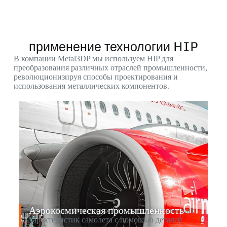
применение технологии HIP
В компании Metal3DP мы используем HIP для
преобразования различных отраслей промышленности,
революционизируя способы проектирования и
использования металлических компонентов.
Аэрокосмическая промышленность
Повышение безопасности и эксплуатационных
характеристик самолета с помощью деталей