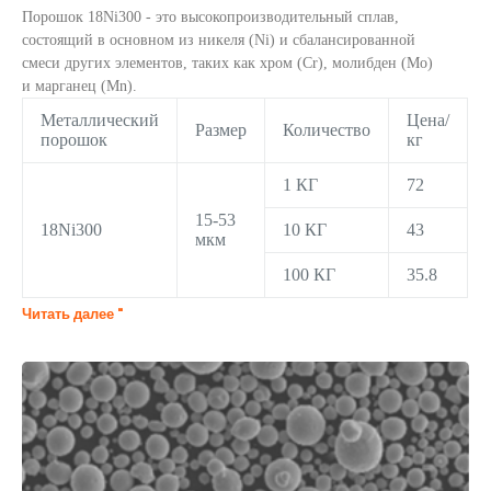
Порошок 18Ni300 - это высокопроизводительный сплав,
состоящий в основном из никеля (Ni) и сбалансированной
смеси других элементов, таких как хром (Cr), молибден (Mo)
и марганец (Mn).
Металлический
Цена/
Размер
Количество
порошок
кг
1 КГ
72
15-53
18Ni300
10 КГ
43
мкм
100 КГ
35.8
Читать далее "