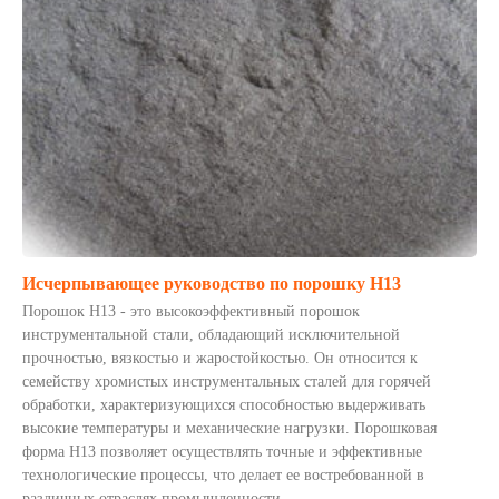
Исчерпывающее руководство по порошку H13
Порошок H13 - это высокоэффективный порошок
инструментальной стали, обладающий исключительной
прочностью, вязкостью и жаростойкостью. Он относится к
семейству хромистых инструментальных сталей для горячей
обработки, характеризующихся способностью выдерживать
высокие температуры и механические нагрузки. Порошковая
форма H13 позволяет осуществлять точные и эффективные
технологические процессы, что делает ее востребованной в
различных отраслях промышленности.