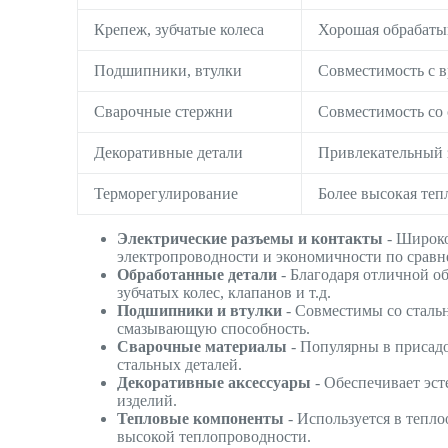
Крепеж, зубчатые колеса
Хорошая обрабатыв
Подшипники, втулки
Совместимость с 
Сварочные стержни
Совместимость со 
Декоративные детали
Привлекательный з
Терморегулирование
Более высокая теп
Электрические разъемы и контакты
- Широко
электропроводности и экономичности по сравн
Обработанные детали
- Благодаря отличной об
зубчатых колес, клапанов и т.д.
Подшипники и втулки
- Совместимы со сталь
смазывающую способность.
Сварочные материалы
- Популярны в присадо
стальных деталей.
Декоративные аксессуары
- Обеспечивает эс
изделий.
Тепловые компоненты
- Используется в тепл
высокой теплопроводности.