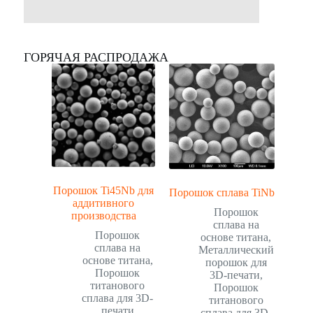
ГОРЯЧАЯ РАСПРОДАЖА
Порошок Ti45Nb для
Порошок сплава TiNb
аддитивного
Порошок
производства
сплава на
Порошок
основе титана
,
сплава на
Металлический
основе титана
,
порошок для
Порошок
3D-печати
,
титанового
Порошок
сплава для 3D-
титанового
печати
сплава для 3D-