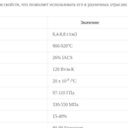
свойств, что позволяет использовать его в различных отраслях
Значение
8,4-8,8 г/см3
900-920°C
26% IACS
120 Вт/м-К
-6
20 x 10
/°C
97-110 ГПа
330-550 МПа
15-40%
80-90 Бринелля