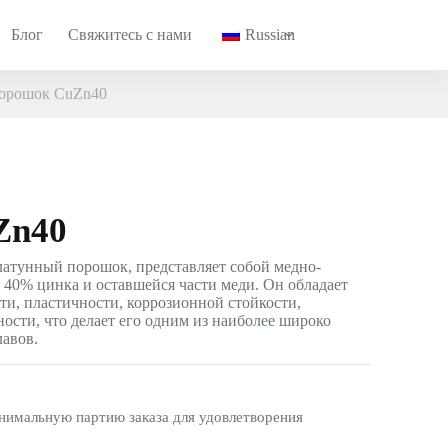
Блог
Свяжитесь с нами
Russian
орошок CuZn40
Zn40
латунный порошок, представляет собой медно-
 40% цинка и оставшейся части меди. Он обладает
и, пластичности, коррозионной стойкости,
ости, что делает его одним из наиболее широко
авов.
имальную партию заказа для удовлетворения