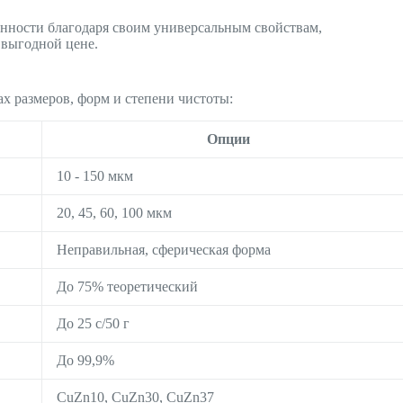
ности благодаря своим универсальным свойствам,
 выгодной цене.
х размеров, форм и степени чистоты:
Опции
10 - 150 мкм
20, 45, 60, 100 мкм
Неправильная, сферическая форма
До 75% теоретический
До 25 с/50 г
До 99,9%
CuZn10, CuZn30, CuZn37