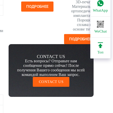
3D-печати
,
ПОДРОБНЕЕ
Материалы для
WhatApp
ортопедических
имплантатов
,
Порошок
сплава на
основе титана
ми
WeChat
ПОДРОБНЕЕ
Топ
CONTACT US
Есть вопросы? Отправьте нам
сообщение прямо сейчас! После
получения Вашего сообщения мы всей
командой выполним Ваш запрос.
CONTACT US