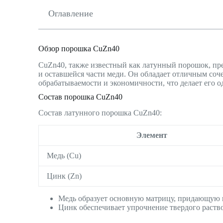
Оглавление
Обзор порошка CuZn40
CuZn40, также известный как латунный порошок, пр
и оставшейся части меди. Он обладает отличным соч
обрабатываемости и экономичности, что делает его 
Состав порошка CuZn40
Состав латунного порошка CuZn40:
Элемент
Медь (Cu)
Цинк (Zn)
Медь образует основную матрицу, придающую п
Цинк обеспечивает упрочнение твердого раство