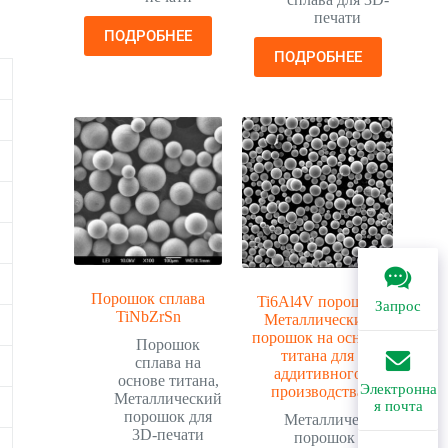
печати
ПОДРОБНЕЕ
ПОДРОБНЕЕ
Порошок сплава
Ti6Al4V порошок
Запрос
TiNbZrSn
Металлический
порошок на основе
Порошок
титана для
сплава на
аддитивного
основе титана
,
Электронна
производства
Металлический
я почта
порошок для
Металлический
3D-печати
порошок для