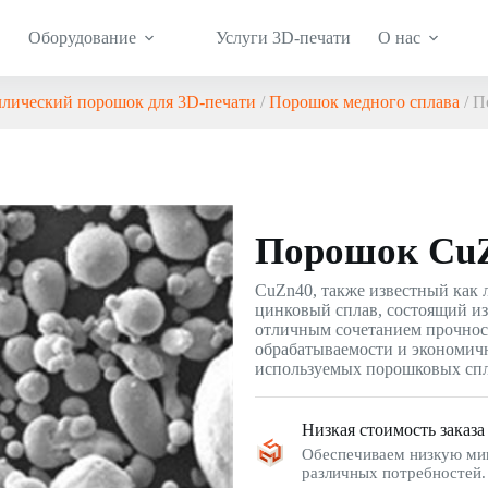
Оборудование
Услуги 3D-печати
О нас
лический порошок для 3D-печати
/
Порошок медного сплава
/ П
Порошок Cu
CuZn40, также известный как 
цинковый сплав, состоящий из
отличным сочетанием прочност
обрабатываемости и экономичн
используемых порошковых спл
Низкая стоимость заказа
Обеспечиваем низкую мин
различных потребностей.