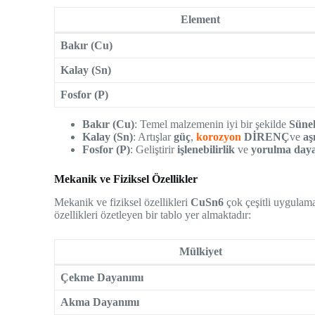
Element
Bakır (Cu)
Kalay (Sn)
Fosfor (P)
Bakır (Cu)
: Temel malzemenin iyi bir şekilde
Süne
Kalay (Sn)
: Artışlar
güç
,
korozyon
DİRENÇ
ve
aş
Fosfor (P)
: Geliştirir
işlenebilirlik
ve
yorulma day
Mekanik ve Fiziksel Özellikler
Mekanik ve fiziksel özellikleri
CuSn6
çok çeşitli uygulama
özellikleri özetleyen bir tablo yer almaktadır:
Mülkiyet
Çekme Dayanımı
Akma Dayanımı