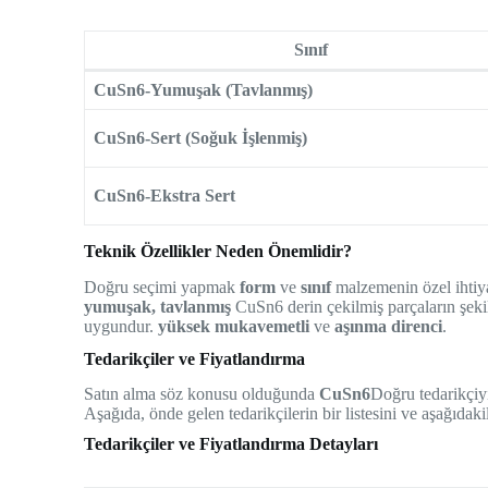
Sınıf
CuSn6-Yumuşak (Tavlanmış)
CuSn6-Sert (Soğuk İşlenmiş)
CuSn6-Ekstra Sert
Teknik Özellikler Neden Önemlidir?
Doğru seçimi yapmak
form
ve
sınıf
malzemenin özel ihtiya
yumuşak, tavlanmış
CuSn6 derin çekilmiş parçaların şekill
uygundur.
yüksek mukavemetli
ve
aşınma direnci
.
Tedarikçiler ve Fiyatlandırma
Satın alma söz konusu olduğunda
CuSn6
Doğru tedarikçiyi
Aşağıda, önde gelen tedarikçilerin bir listesini ve aşağıdaki
Tedarikçiler ve Fiyatlandırma Detayları