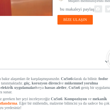
Müşteri memnuniyetini merk
bu makaleyi paylaş
BİZE ULAŞIN
bakır alaşımları ile karşılaşmışsınızdır.
CuSn6
olarak da bilinir.
fosfor
e tanınmaktadır.
güç
,
korozyon direnci
ve
mükemmel yorulma
,
elektri̇k uygulamalari
veya
hassas aletler
,
CuSn6
geniş bir uygulam
mı sunar.
z gereken her şeyi inceleyeceğiz
CuSn6
.
Kompozisyon
ve
mekani̇k
atlandırma
. Eğer bir mühendis, malzeme bilimcisi ya da sadece bu çok
ğru yerdesiniz!