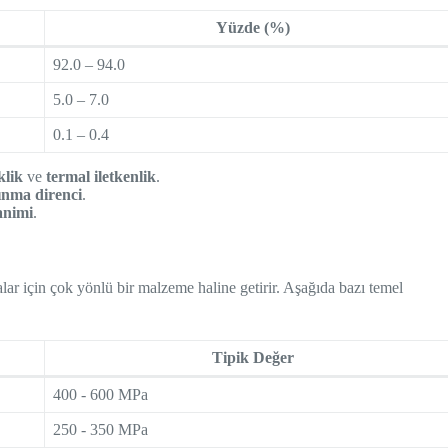
Yüzde (%)
92.0 – 94.0
5.0 – 7.0
0.1 – 0.4
klik
ve
termal iletkenlik
.
ınma direnci
.
animi
.
lar için çok yönlü bir malzeme haline getirir. Aşağıda bazı temel
Tipik Değer
400 - 600 MPa
250 - 350 MPa