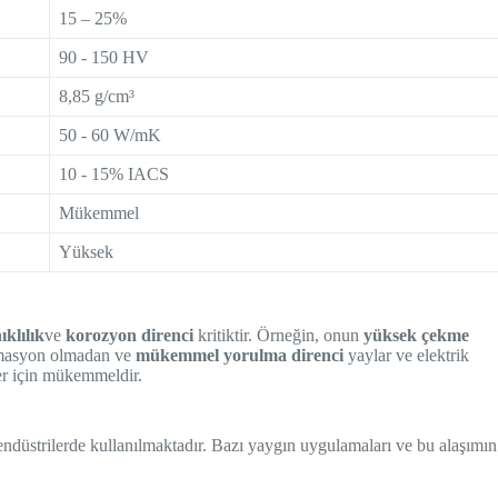
15 – 25%
90 - 150 HV
8,85 g/cm³
50 - 60 W/mK
10 - 15% IACS
Mükemmel
Yüksek
ıklılık
ve
korozyon direnci
kritiktir. Örneğin, onun
yüksek çekme
masyon olmadan ve
mükemmel yorulma direnci
yaylar ve elektrik
ler için mükemmeldir.
 endüstrilerde kullanılmaktadır. Bazı yaygın uygulamaları ve bu alaşımın