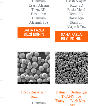
Titanyum
Esaslı Alaşım
Esaslı Alaşım
Tozu
,
3D
Tozu
,
3D
Baskı Metal
Baskı İçin
Tozu
,
3D
Titanyum
Baskı İçin
Alaşımlı Toz
Titanyum
Alaşımlı Toz
DAHA FAZLA
BILGI EDININ
DAHA FAZLA
BILGI EDININ
TiNbZrSn Alaşım
Katmanlı Üretim için
Tozu
Ti6Al4V Toz
Titanyum Bazlı Metal
Titanyum
Tozu