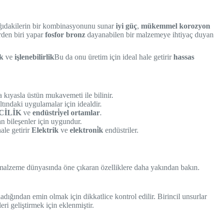
ağıdakilerin bir kombinasyonunu sunar
iyi güç
,
mükemmel korozyon
rden biri yapar
fosfor bronz
dayanabilen bir malzemeye ihtiyaç duyan
ik
ve
işlenebilirlik
Bu da onu üretim için ideal hale getirir
hassas
a kıyasla üstün mukavemeti ile bilinir.
tındaki uygulamalar için idealdir.
CİLİK
ve
endüstri̇yel ortamlar
.
 bileşenler için uygundur.
hale getirir
Elektrik
ve
elektroni̇k
endüstriler.
malzeme dünyasında öne çıkaran özelliklere daha yakından bakın.
ladığından emin olmak için dikkatlice kontrol edilir. Birincil unsurlar
leri geliştirmek için eklenmiştir.