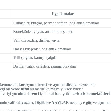
Uygulamalar
Rulmanlar, burçlar, pervane şaftları, bağlantı elemanları
Konektörler, yaylar, anahtar bileşenleri
Valf kılavuzları, dişliler, yaylar
Hassas bileşenler, bağlantı elemanları
Telli çalgılar, kamışlı çalgılar
Dişliler, yatak kafesleri, aşınma plakaları
ükemmeldir.
korozyon direnci
ve
aşınma direnci
. Genellikle
eği bir yerde
tuzlu su
maruz kalma ve yüksek yükler.
i
ve
iyi yorulma direnci
için ideal hale getirir
elektri̇k konnektörleri̇
anılır
valf kılavuzları
,
Dişliler
ve
YAYLAR
nedeniyle
güç
ve
aşınma