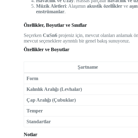
Havacılık ve Uzay
: Hassas parçalar
havacılık ve u
Müzik Aletleri
: Alaşımın
akusti̇k özelli̇kler
ve
aşı
enstrümanlar
.
Özellikler, Boyutlar ve Sınıflar
Seçerken
CuSn6
projeniz için, mevcut olanları anlamak ö
mevcut seçeneklere ayrıntılı bir genel bakış sunuyoruz.
Özellikler ve Boyutlar
Şartname
Form
Kalınlık Aralığı (Levhalar)
Çap Aralığı (Çubuklar)
Temper
Standartlar
Notlar