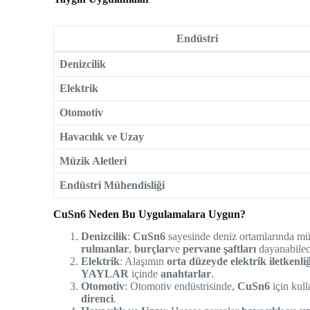
Endüstri
Denizcilik
Elektrik
Otomotiv
Havacılık ve Uzay
Müzik Aletleri
Endüstri Mühendisliği
CuSn6 Neden Bu Uygulamalara Uygun?
Denizcilik
:
CuSn6
sayesinde deniz ortamlarında m
rulmanlar
,
burçlar
ve
pervane şaftları
dayanabilec
Elektrik
: Alaşımın
orta düzeyde elektrik iletkenliğ
YAYLAR
içinde
anahtarlar
.
Otomotiv
: Otomotiv endüstrisinde,
CuSn6
için kull
direnci
.