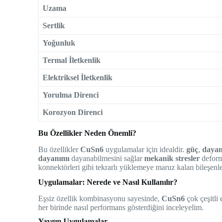
Uzama
Sertlik
Yoğunluk
Termal İletkenlik
Elektriksel İletkenlik
Yorulma Direnci
Korozyon Direnci
Bu Özellikler Neden Önemli?
Bu özellikler
CuSn6
uygulamalar için idealdir.
güç
,
dayan
dayanımı
dayanabilmesini sağlar
mekanik stresler
defor
konnektörleri gibi tekrarlı yüklemeye maruz kalan bileşen
Uygulamalar: Nerede ve Nasıl Kullanılır?
Eşsiz özellik kombinasyonu sayesinde,
CuSn6
çok çeşitli
her birinde nasıl performans gösterdiğini inceleyelim.
Yaygın Uygulamalar