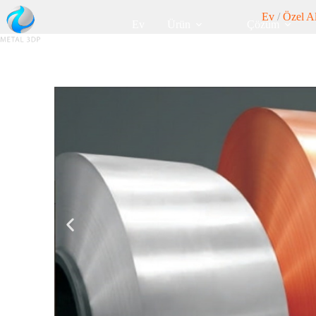
Ev
/
Özel A
Ev
Ürün
Çözüm