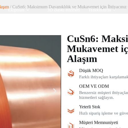
laşım
/ CuSn6: Maksimum Dayanıklılık ve Mukavemet için İhtiyacınız
Ekipman
3D Baskı Hizmeti
Hakkımızda
CuSn6: Maksi
Mukavemet içi
Alaşım
Düşük MOQ
Farklı ihtiyaçları karşılam
OEM VE ODM
Benzersiz müşteri ihtiyaçlar
hizmetleri sağlayın.
Yeterli Stok
Hızlı sipariş işleme ve güve
Müşteri Memnuniyeti