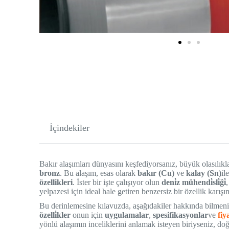
İçindekiler
Bakır alaşımları dünyasını keşfediyorsanız, büyük olasılıkla 
bronz
. Bu alaşım, esas olarak
bakır (Cu)
ve
kalay (Sn)
il
özellikleri
. İster bir işte çalışıyor olun
deni̇z mühendi̇sli̇ği̇
yelpazesi için ideal hale getiren benzersiz bir özellik karışı
Bu derinlemesine kılavuzda, aşağıdakiler hakkında bilmeni
özelli̇kler
onun için
uygulamalar
,
spesifikasyonlar
ve
fiy
yönlü alaşımın inceliklerini anlamak isteyen biriyseniz, do