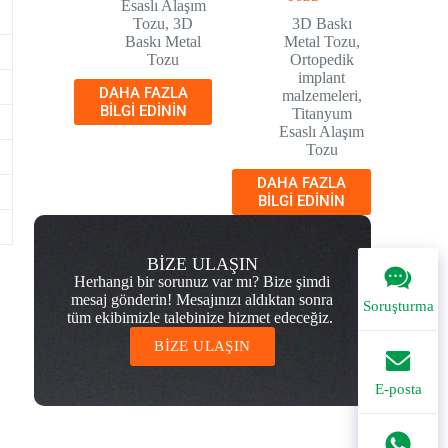
Esaslı Alaşım
Tozu
,
3D
3D Baskı
Baskı Metal
Metal Tozu
,
Tozu
Ortopedik
implant
DAHA FAZLA
malzemeleri
,
BILGI EDININ
Titanyum
Esaslı Alaşım
Tozu
DAHA FAZLA
BILGI EDININ
BİZE ULAŞIN
Herhangi bir sorunuz var mı? Bize şimdi
mesaj gönderin! Mesajınızı aldıktan sonra
Soruşturma
tüm ekibimizle talebinize hizmet edeceğiz.
BİZE ULAŞIN
E-posta