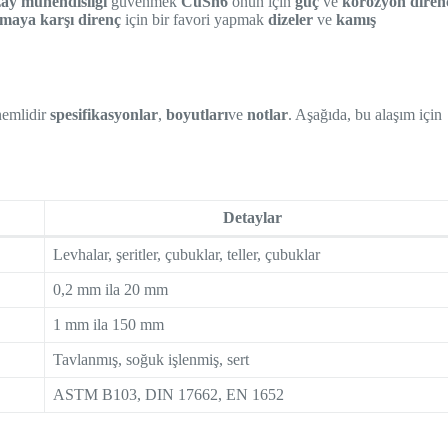
zay mühendisliği
güvenmek
CuSn6
onun için
güç
ve
korozyon diren
nmaya karşı direnç
için bir favori yapmak
dizeler
ve
kamış
nemlidir
spesifikasyonlar
,
boyutları
ve
notlar
. Aşağıda, bu alaşım için
Detaylar
Levhalar, şeritler, çubuklar, teller, çubuklar
0,2 mm ila 20 mm
1 mm ila 150 mm
Tavlanmış, soğuk işlenmiş, sert
ASTM B103, DIN 17662, EN 1652