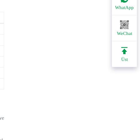
WhatApp
WeChat
Üst
ve