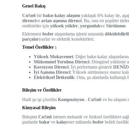
Genel Bakış
CuSn6
bir
bakır-kalay alaşımı
yaklaşık 6% kalay ile, aş
direnci
ve
artan aşınma direnci
. Bu, onu en popüler türle
endüstriler için
yüksek yükler
,
yorgunluk
ve
Sürtünme
.
Eklenmesi
fosfor
alaşımlama işlemi sırasında
dökülebilirl
parçalar
yaylar ve elektrik konektörleri.
Temel Özellikler :
Yüksek Mukavemet
: Diğer bakır-kalay alaşımların
Mükemmel Yorulma Direnci
: Döngüsel yükleme al
Korozyon Direnci
: İyi performans gösterir
DENİZ
İyi Aşınma Direnci
: Yüksek sürtünmeye maruz kalan
Elektriksel İletkenlik
: Orta, şu alanlarda kullanışlı 
Bileşim ve Özellikler
Hadi şu işi çözelim
Kompozisyon
.
CuSn6
ve bu alaşımı 
Kimyasal Bileşim
Bileşimi
CuSn6
istenen mekanik ve fiziksel özellikleri sağ
şunlardır
bakır
ve
kalay
eser miktarda
fosfor
belirli özellik