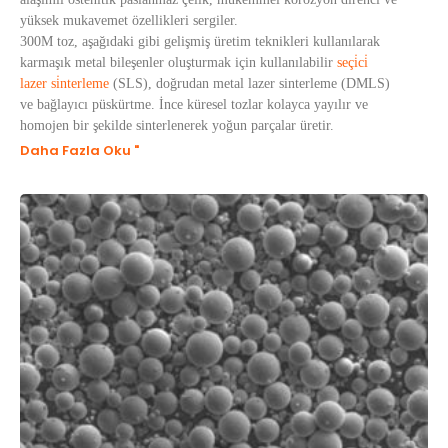
yüksek mukavemet özellikleri sergiler.
300M toz, aşağıdaki gibi gelişmiş üretim teknikleri kullanılarak
karmaşık metal bileşenler oluşturmak için kullanılabilir
seçi̇ci̇
lazer si̇nterleme
(SLS), doğrudan metal lazer sinterleme (DMLS)
ve bağlayıcı püskürtme. İnce küresel tozlar kolayca yayılır ve
homojen bir şekilde sinterlenerek yoğun parçalar üretir.
Daha Fazla Oku "