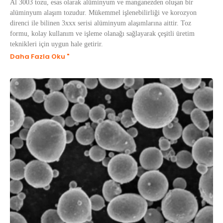
Al 3003 tozu, esas olarak alüminyum ve manganezden oluşan bir
alüminyum alaşım tozudur. Mükemmel işlenebilirliği ve korozyon
direnci ile bilinen 3xxx serisi alüminyum alaşımlarına aittir. Toz
formu, kolay kullanım ve işleme olanağı sağlayarak çeşitli üretim
teknikleri için uygun hale getirir.
Daha Fazla Oku "