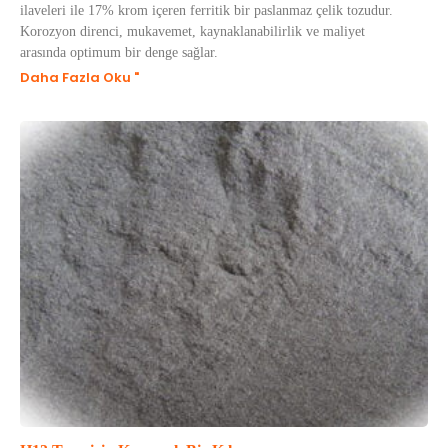
ilaveleri ile 17% krom içeren ferritik bir paslanmaz çelik tozudur.
Korozyon direnci, mukavemet, kaynaklanabilirlik ve maliyet
arasında optimum bir denge sağlar.
Daha Fazla Oku "