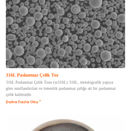
316L Paslanmaz Çelik Toz
316L Paslanmaz Çelik Tozu (ss316L) 316L, metalografik yapıya
göre sınıflandırılan ve östenitik paslanmaz çeliğe ait bir paslanmaz
çelik kalitesidir.
Daha Fazla Oku "