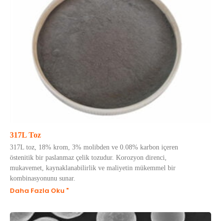
317L Toz
317L toz, 18% krom, 3% molibden ve 0.08% karbon içeren
östenitik bir paslanmaz çelik tozudur. Korozyon direnci,
mukavemet, kaynaklanabilirlik ve maliyetin mükemmel bir
kombinasyonunu sunar.
Daha Fazla Oku "