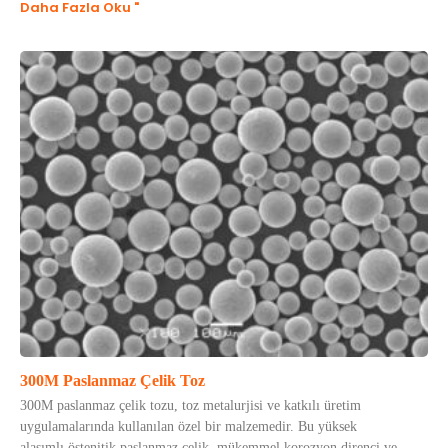
Daha Fazla Oku "
300M Paslanmaz Çelik Toz
300M paslanmaz çelik tozu, toz metalurjisi ve katkılı üretim
uygulamalarında kullanılan özel bir malzemedir. Bu yüksek
alaşımlı östenitik paslanmaz çelik, mükemmel korozyon direnci ve