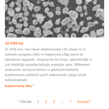
Al 3104 toz
Al 3104 tozu, esas olarak alüminyumdan (Al) oluşan ve az
miktarda manganez (Mn) ve magnezyum (Mg) içeren bir
alüminyum alaşımıdır. Alaşımın bu toz formu, işlenebilirliği ve
çok yönlülüğü açısından belirgin avantajlar sunar. Mükemmel
mukavemet, korozyon direnci ve şekillendirilebilirlik
kombinasyonu nedeniyle çeşitli endüstrilerde yaygın olarak
kullanılmaktadır.
Daha Fazla Oku "
" Önceki
1
2
3
...
7
Sonraki "