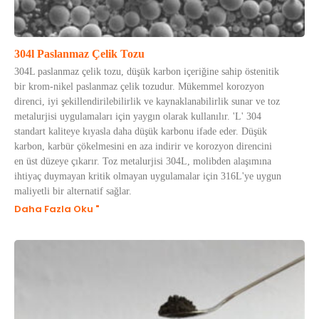
304l Paslanmaz Çelik Tozu
304L paslanmaz çelik tozu, düşük karbon içeriğine sahip östenitik
bir krom-nikel paslanmaz çelik tozudur. Mükemmel korozyon
direnci, iyi şekillendirilebilirlik ve kaynaklanabilirlik sunar ve toz
metalurjisi uygulamaları için yaygın olarak kullanılır. 'L' 304
standart kaliteye kıyasla daha düşük karbonu ifade eder. Düşük
karbon, karbür çökelmesini en aza indirir ve korozyon direncini
en üst düzeye çıkarır. Toz metalurjisi 304L, molibden alaşımına
ihtiyaç duymayan kritik olmayan uygulamalar için 316L'ye uygun
maliyetli bir alternatif sağlar.
Daha Fazla Oku "