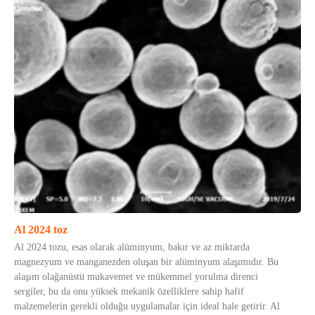
Al 2024 toz
Al 2024 tozu, esas olarak alüminyum, bakır ve az miktarda
magnezyum ve manganezden oluşan bir alüminyum alaşımıdır. Bu
alaşım olağanüstü mukavemet ve mükemmel yorulma direnci
sergiler, bu da onu yüksek mekanik özelliklere sahip hafif
malzemelerin gerekli olduğu uygulamalar için ideal hale getirir. Al