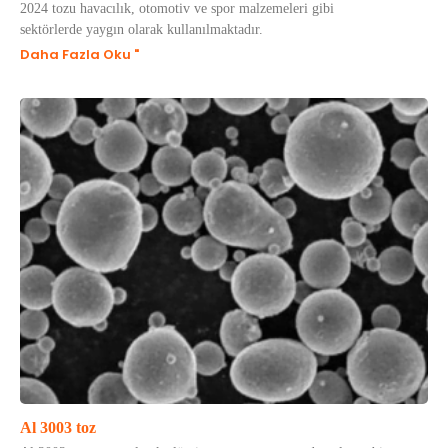
2024 tozu havacılık, otomotiv ve spor malzemeleri gibi
sektörlerde yaygın olarak kullanılmaktadır.
Daha Fazla Oku "
Al 3003 toz