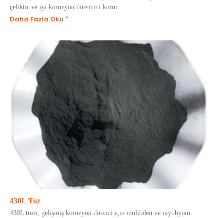
çeliktir ve iyi korozyon direncini korur.
Daha Fazla Oku "
430L Toz
430L tozu, gelişmiş korozyon direnci için molibden ve niyobyum