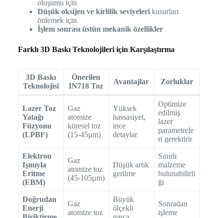
oluşumu için
Düşük oksijen ve kirlilik seviyeleri
kusurları
önlemek için
İşlem sonrası üstün mekanik özellikler
Farklı 3D Baskı Teknolojileri için Karşılaştırma
3D Baskı
Önerilen
Avantajlar
Zorluklar
Teknolojisi
IN718 Toz
Optimize
Lazer Toz
Gaz
Yüksek
edilmiş
Yatağı
atomize
hassasiyet,
lazer
Füzyonu
küresel toz
ince
parametrele
(LPBF)
(15-45µm)
detaylar
ri gerektirir
Elektron
Sınırlı
Gaz
Işınıyla
Düşük artık
malzeme
atomize toz
Eritme
gerilme
bulunabilirli
(45-105µm)
(EBM)
ği
Doğrudan
Büyük
Gaz
Sonradan
Enerji
ölçekli
atomize toz
işleme
Biriktirme
parça