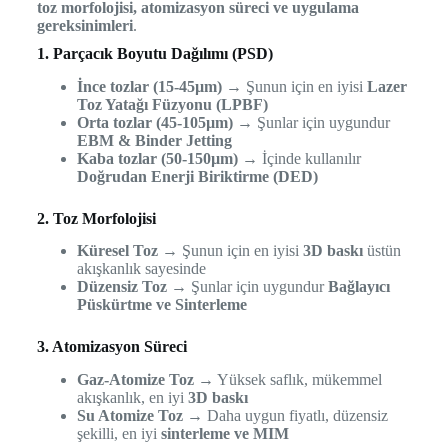
toz morfolojisi, atomizasyon süreci ve uygulama
gereksinimleri
.
1. Parçacık Boyutu Dağılımı (PSD)
İnce tozlar (15-45µm)
→ Şunun için en iyisi
Lazer
Toz Yatağı Füzyonu (LPBF)
Orta tozlar (45-105µm)
→ Şunlar için uygundur
EBM & Binder Jetting
Kaba tozlar (50-150µm)
→ İçinde kullanılır
Doğrudan Enerji Biriktirme (DED)
2. Toz Morfolojisi
Küresel Toz
→ Şunun için en iyisi
3D baskı
üstün
akışkanlık sayesinde
Düzensiz Toz
→ Şunlar için uygundur
Bağlayıcı
Püskürtme ve Sinterleme
3. Atomizasyon Süreci
Gaz-Atomize Toz
→ Yüksek saflık, mükemmel
akışkanlık, en iyi
3D baskı
Su Atomize Toz
→ Daha uygun fiyatlı, düzensiz
şekilli, en iyi
sinterleme ve MIM