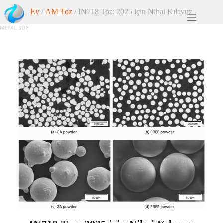
Ev
/
AM Toz
/ IN718 Toz: 2025 için Nihai Kılavuz