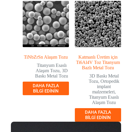
TiNbZrSn Alaşım Tozu
Katmanlı Üretim için
Ti6Al4V Toz Titanyum
Titanyum Esaslı
Bazlı Metal Tozu
Alaşım Tozu
,
3D
Baskı Metal Tozu
3D Baskı Metal
Tozu
,
Ortopedik
DAHA FAZLA
implant
BILGI EDININ
malzemeleri
,
Titanyum Esaslı
Alaşım Tozu
DAHA FAZLA
BILGI EDININ