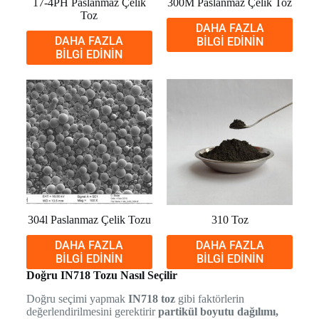
17-4PH Paslanmaz Çelik
300M Paslanmaz Çelik Toz
Toz
DAHA FAZLA
DAHA FAZLA
BILGI EDININ
BILGI EDININ
304l Paslanmaz Çelik Tozu
310 Toz
DAHA FAZLA
DAHA FAZLA
BILGI EDININ
BILGI EDININ
Doğru IN718 Tozu Nasıl Seçilir
Doğru seçimi yapmak
IN718 toz
gibi faktörlerin
değerlendirilmesini gerektirir
partikül boyutu dağılımı,