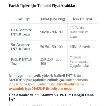
Farklı Tipler için Tahmini Fiyat Aralıkları
Toz Tipi
Fiyat (USD/kg)
İçin En İyisi
3D Baskı,
Gaz-Atomize
90-90 - 90-180
Havacılık ve
IN718 Tozu
Uzay
Su-Atomize
50-50 - 50-100
MIM, Sinterleme
IN718 Tozu
Yüksek
PREP IN718
250-250 - 250-
Performanslı
Toz
400
Uygulamalar
İçin
uygun maliyetli, yüksek kaliteli IN718 tozu
,
Met3DP
sağlar
opti̇mi̇ze edi̇lmi̇ş çözümler
sektörün
ihtiyaçlarına göre uyarlanmıştır.
Fiyatlandırma ve
uygunluk için Met3DP ile iletişime geçin.
Gaz Atomize vs. Su Atomize vs. PREP: Hangisi Daha
İyi?