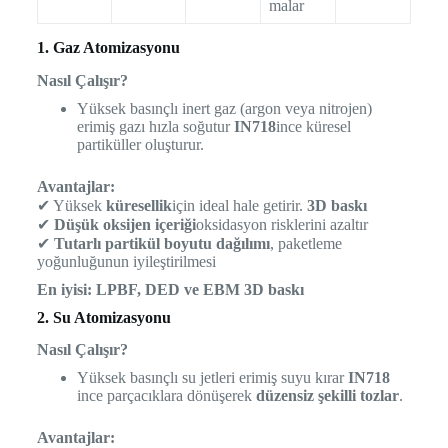
malar
1. Gaz Atomizasyonu
Nasıl Çalışır?
Yüksek basınçlı inert gaz (argon veya nitrojen)
erimiş gazı hızla soğutur
IN718
ince küresel
partiküller oluşturur.
Avantajlar:
✔ Yüksek
küresellik
için ideal hale getirir.
3D baskı
✔
Düşük oksijen içeriği
oksidasyon risklerini azaltır
✔
Tutarlı partikül boyutu dağılımı
, paketleme
yoğunluğunun iyileştirilmesi
En iyisi:
LPBF, DED ve EBM 3D baskı
2. Su Atomizasyonu
Nasıl Çalışır?
Yüksek basınçlı su jetleri erimiş suyu kırar
IN718
ince parçacıklara dönüşerek
düzensiz şekilli tozlar
.
Avantajlar: