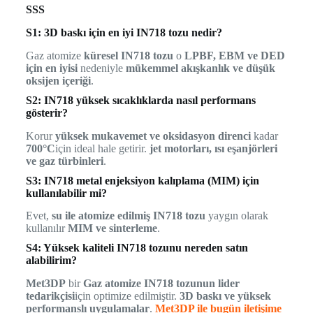
SSS
S1: 3D baskı için en iyi IN718 tozu nedir?
Gaz atomize
küresel IN718 tozu
o
LPBF, EBM ve DED
için en iyisi
nedeniyle
mükemmel akışkanlık ve düşük
oksijen içeriği
.
S2: IN718 yüksek sıcaklıklarda nasıl performans
gösterir?
Korur
yüksek mukavemet ve oksidasyon direnci
kadar
700°C
için ideal hale getirir.
jet motorları, ısı eşanjörleri
ve gaz türbinleri
.
S3: IN718 metal enjeksiyon kalıplama (MIM) için
kullanılabilir mi?
Evet,
su ile atomize edilmiş IN718 tozu
yaygın olarak
kullanılır
MIM ve sinterleme
.
S4: Yüksek kaliteli IN718 tozunu nereden satın
alabilirim?
Met3DP
bir
Gaz atomize IN718 tozunun lider
tedarikçisi
için optimize edilmiştir.
3D baskı ve yüksek
performanslı uygulamalar
.
Met3DP ile bugün iletişime