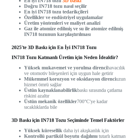
En iyi IN718 tozu
3D baskı
Doğru IN718 tozu nasıl seçilir
En iyi IN718 tozu tedarikçileri
Özellikler ve endüstriyel uygulamalar
Üretim yöntemleri ve maliyet analizi
Gaz ile atomize edilmiş ve su ile atomize edilmiş
IN718 tozunun karşılaştırılması
2025'te 3D Baskı için En İyi IN718 Tozu
IN718 Tozu Katmanlı Üretim için Neden İdealdir?
Yüksek mukavemet ve yorulma direnci
havacılık
ve otomotiv bileşenleri için uygun hale getirir
Mükemmel korozyon ve oksidasyon direnci
uzun
hizmet ömrü sağlar
Üstün kaynaklanabilirlik
baskı sırasında çatlama
riskini azaltır
Üstün mekanik özellikler
700°C'ye kadar
sıcaklıklarda bile
3D Baskı için IN718 Tozu Seçiminde Temel Faktörler
Yüksek küresellik
daha iyi akışkanlık için
Kontrollü partikül boyutu dağılımı
tutarlı katman