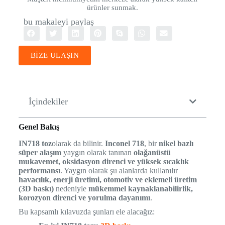
ürünler sunmak.
bu makaleyi paylaş
BİZE ULAŞIN
İçindekiler
Genel Bakış
IN718 toz
olarak da bilinir.
Inconel 718
, bir
nikel bazlı
süper alaşım
yaygın olarak tanınan
olağanüstü
mukavemet, oksidasyon direnci ve yüksek sıcaklık
performansı
. Yaygın olarak şu alanlarda kullanılır
havacılık, enerji üretimi, otomotiv ve eklemeli üretim
(3D baskı)
nedeniyle
mükemmel kaynaklanabilirlik,
korozyon direnci ve yorulma dayanımı
.
Bu kapsamlı kılavuzda şunları ele alacağız: