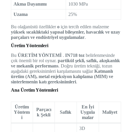
Akma Dayanımı
1030 MPa
Uzama
25%
Bu olağanüstü özellikler
o
için tercih edilen malzeme
yüksek sıcaklıktaki yapısal bileşenler, havacılık ve uzay
parçaları ve endüstriyel uygulamalar
.
Üretim Yöntemleri
Bu
ÜRETİM YÖNTEMİ
.
IN718 toz
belirlenmesinde
çok önemli bir rol oynar.
partikül şekli, saflık, akışkanlık
ve mekanik performans
. Doğru üretim tekniği, tozun
aşağıdaki gereksinimleri karşılamasını sağlar
Katmanlı
üretim (AM), metal enjeksiyon kalıplama (MIM) ve
sinterlemenin katı gereksinimleri
.
Ana Üretim Yöntemleri
Üretim
En İyi
Parçacı
Yöntem
Saflık
Uygula
Maliyet
k Şekli
i
malar
3D