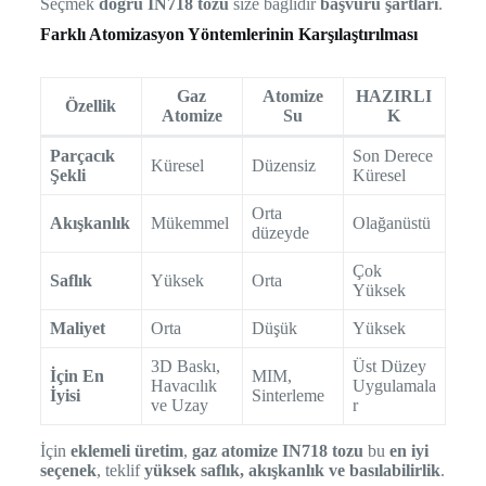
Seçmek
doğru IN718 tozu
size bağlıdır
başvuru şartlari
.
Farklı Atomizasyon Yöntemlerinin Karşılaştırılması
Gaz
Atomize
HAZIRLI
Özellik
Atomize
Su
K
Parçacık
Son Derece
Küresel
Düzensiz
Şekli
Küresel
Orta
Akışkanlık
Mükemmel
Olağanüstü
düzeyde
Çok
Saflık
Yüksek
Orta
Yüksek
Maliyet
Orta
Düşük
Yüksek
3D Baskı,
Üst Düzey
İçin En
MIM,
Havacılık
Uygulamala
İyisi
Sinterleme
ve Uzay
r
İçin
eklemeli üretim
,
gaz atomize IN718 tozu
bu
en iyi
seçenek
, teklif
yüksek saflık, akışkanlık ve basılabilirlik
.