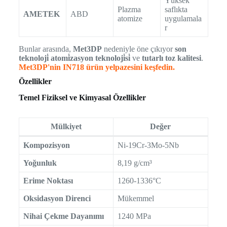
Yüksek
Plazma
saflıkta
AMETEK
ABD
atomize
uygulamala
r
Bunlar arasında,
Met3DP
nedeniyle öne çıkıyor
son
teknoloji̇ atomi̇zasyon teknoloji̇si̇
ve
tutarlı toz kalitesi
.
Met3DP'nin IN718 ürün yelpazesini keşfedin.
Özellikler
Temel Fiziksel ve Kimyasal Özellikler
Mülkiyet
Değer
Kompozisyon
Ni-19Cr-3Mo-5Nb
Yoğunluk
8,19 g/cm³
Erime Noktası
1260-1336°C
Oksidasyon Direnci
Mükemmel
Nihai Çekme Dayanımı
1240 MPa