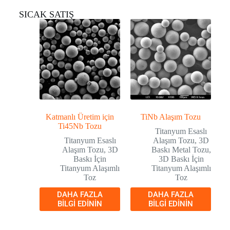
SICAK SATIŞ
Katmanlı Üretim için
TiNb Alaşım Tozu
Ti45Nb Tozu
Titanyum Esaslı
Titanyum Esaslı
Alaşım Tozu
,
3D
Alaşım Tozu
,
3D
Baskı Metal Tozu
,
Baskı İçin
3D Baskı İçin
Titanyum Alaşımlı
Titanyum Alaşımlı
Toz
Toz
DAHA FAZLA
DAHA FAZLA
BILGI EDININ
BILGI EDININ