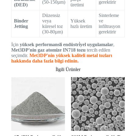
(50-150µm)
gerektirir
(DED)
üretimi
Düzensiz
Sinterleme
Binder
veya
Yüksek
ve
Jetting
küresel toz
hızlı üretim
infiltrasyon
(30-80µm)
gerektirir
İçin
yüksek performansli endüstri̇yel uygulamalar
,
Met3DP'nin gaz atomize IN718 tozu
tercih edilen
seçimdir.
Met3DP'nin yüksek kaliteli metal tozları
hakkında daha fazla bilgi edinin.
İlgili Ürünler