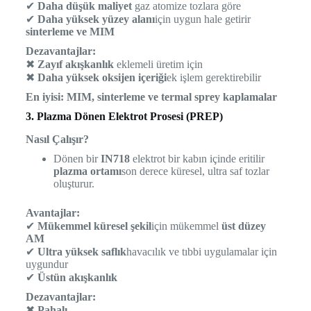
✔
Daha düşük maliyet
gaz atomize tozlara göre
✔
Daha yüksek yüzey alanı
için uygun hale getirir
sinterleme ve MIM
Dezavantajlar:
✖
Zayıf akışkanlık
eklemeli üretim için
✖
Daha yüksek oksijen içeriği
ek işlem gerektirebilir
En iyisi:
MIM, sinterleme ve termal sprey kaplamalar
3. Plazma Dönen Elektrot Prosesi (PREP)
Nasıl Çalışır?
Dönen bir
IN718
elektrot bir kabın içinde eritilir
plazma ortamı
son derece küresel, ultra saf tozlar
oluşturur.
Avantajlar:
✔
Mükemmel küresel şekil
için mükemmel
üst düzey
AM
✔
Ultra yüksek saflık
havacılık ve tıbbi uygulamalar için
uygundur
✔
Üstün akışkanlık
Dezavantajlar:
✖
Pahalı