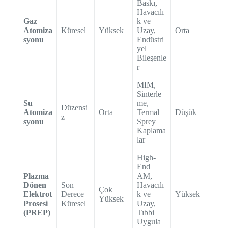
Baskı,
Havacılı
Gaz
k ve
Atomiza
Küresel
Yüksek
Uzay,
Orta
syonu
Endüstri
yel
Bileşenle
r
MIM,
Sinterle
Su
me,
Düzensi
Atomiza
Orta
Termal
Düşük
z
syonu
Sprey
Kaplama
lar
High-
End
Plazma
AM,
Dönen
Son
Havacılı
Çok
Elektrot
Derece
k ve
Yüksek
Yüksek
Prosesi
Küresel
Uzay,
(PREP)
Tıbbi
Uygula