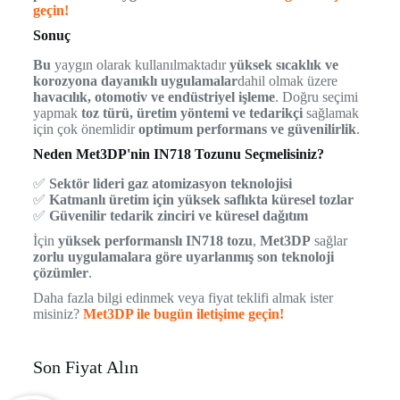
geçin!
Sonuç
Bu
yaygın olarak kullanılmaktadır
yüksek sıcaklık ve
korozyona dayanıklı uygulamalar
dahil olmak üzere
havacılık, otomotiv ve endüstriyel işleme
. Doğru seçimi
yapmak
toz türü, üretim yöntemi ve tedarikçi
sağlamak
için çok önemlidir
optimum performans ve güvenilirlik
.
Neden Met3DP'nin IN718 Tozunu Seçmelisiniz?
✅
Sektör lideri gaz atomizasyon teknolojisi
✅
Katmanlı üretim için yüksek saflıkta küresel tozlar
✅
Güvenilir tedarik zinciri ve küresel dağıtım
İçin
yüksek performanslı IN718 tozu
,
Met3DP
sağlar
zorlu uygulamalara göre uyarlanmış son teknoloji
çözümler
.
Daha fazla bilgi edinmek veya fiyat teklifi almak ister
misiniz?
Met3DP ile bugün iletişime geçin!
Son Fiyat Alın