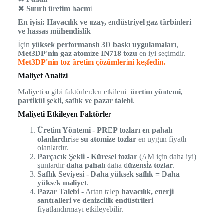
✖
Sınırlı üretim hacmi
En iyisi:
Havacılık ve uzay, endüstriyel gaz türbinleri
ve hassas mühendislik
İçin
yüksek performanslı 3D baskı uygulamaları
,
Met3DP'nin gaz atomize IN718 tozu
en iyi seçimdir.
Met3DP'nin toz üretim çözümlerini keşfedin.
Maliyet Analizi
Maliyeti
o
gibi faktörlerden etkilenir
üretim yöntemi,
partikül şekli, saflık ve pazar talebi
.
Maliyeti Etkileyen Faktörler
Üretim Yöntemi
-
PREP tozları en pahalı
olanlardır
ise
su atomize tozlar
en uygun fiyatlı
olanlardır.
Parçacık Şekli
-
Küresel tozlar
(AM için daha iyi)
şunlardır
daha pahalı
daha
düzensi̇z tozlar
.
Saflık Seviyesi
-
Daha yüksek saflık = Daha
yüksek maliyet
.
Pazar Talebi
- Artan talep
havacılık, enerji
santralleri ve denizcilik endüstrileri
fiyatlandırmayı etkileyebilir.