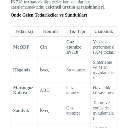
IN718 tozu
ancak tüm tozlar katı standartları
karşılamamaktadır.
eklemeli̇ üreti̇m gereksi̇ni̇mleri̇
.
Önde Gelen Tedarikçiler ve Sundukları
Tedarikçi
Konum
Toz Tipi
Uzmanlık
Gaz
Yüksek
Met3DP
Çin
atomize
performansl
IN718
ı AM tozları
Sinterleme
ve MIM
Höganäs
İsveç
Su atomize
uygulamala
rı
Marangoz
Gaz
Havacılık
ABD
Katkısı
atomize
ve savunma
Takım ve
Gaz
endüstriyel
Sandvik
İsveç
atomize
uygulamala
r