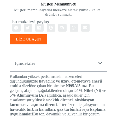
Müşteri Memnuniyeti
Müşteri memnuniyetini merkeze alarak yüksek kaliteli
ürünler sunmak.
bu makaleyi paylaş
BİZE ULAŞIN
İçindekiler
Kullanılan yüksek performanslı malzemeleri
düşündüğünüzde
havacılık ve uzay
,
otomotiv
ve
enerji̇
endüstri̇leri̇
öne çıkan bir isim ise
Ni95Al5 toz
. Bu
gelişmiş alaşım, aşağıdakilerden oluşur
95% Nikel (Ni)
ve
5% Alüminyum (Al)
ağırlıkça, aşağıdakiler için
tasarlanmıştır
yüksek sıcaklık direnci
,
oksidasyon
koruması
ve
aşınma direnci
. İster üzerinde çalışıyor olun
havacılık türbin kanatları
,
gaz türbi̇nleri̇
veya
kaplama
uygulamalari
Bu toz, dayanıklı ve güvenilir bir çözüm