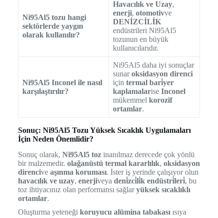
Havacılık ve Uzay
,
enerji
,
otomotiv
ve
Ni95Al5 tozu hangi
DENİZCİLİK
sektörlerde yaygın
endüstrileri Ni95Al5
olarak kullanılır?
tozunun en büyük
kullanıcılarıdır.
Ni95Al5 daha iyi sonuçlar
sunar
oksidasyon direnci
Ni95Al5 Inconel ile nasıl
için
termal bari̇yer
karşılaştırılır?
kaplamalar
ise
Inconel
mükemmel
korozif
ortamlar
.
Sonuç: Ni95Al5 Tozu Yüksek Sıcaklık Uygulamaları
İçin Neden Önemlidir?
Sonuç olarak,
Ni95Al5 toz
inanılmaz derecede çok yönlü
bir malzemedir.
olağanüstü termal kararlılık
,
oksidasyon
direnci
ve
aşınma koruması
. İster iş yerinde çalışıyor olun
havacılık ve uzay
,
enerji
veya
deni̇zci̇li̇k endüstri̇leri̇
, bu
toz ihtiyacınız olan performansı sağlar
yüksek sıcaklıklı
ortamlar
.
Oluşturma yeteneği
koruyucu alümina tabakası
ısıya