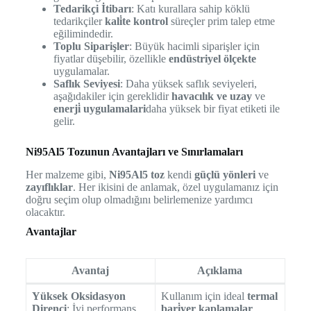
Tedarikçi İtibarı
: Katı kurallara sahip köklü
tedarikçiler
kali̇te kontrol
süreçler prim talep etme
eğilimindedir.
Toplu Siparişler
: Büyük hacimli siparişler için
fiyatlar düşebilir, özellikle
endüstriyel ölçekte
uygulamalar.
Saflık Seviyesi
: Daha yüksek saflık seviyeleri,
aşağıdakiler için gereklidir
havacılık ve uzay
ve
enerji̇ uygulamalari
daha yüksek bir fiyat etiketi ile
gelir.
Ni95Al5 Tozunun Avantajları ve Sınırlamaları
Her malzeme gibi,
Ni95Al5 toz
kendi
güçlü yönleri
ve
zayıflıklar
. Her ikisini de anlamak, özel uygulamanız için
doğru seçim olup olmadığını belirlemenize yardımcı
olacaktır.
Avantajlar
Avantaj
Açıklama
Yüksek Oksidasyon
Kullanım için ideal
termal
Direnci
: İyi performans
bari̇yer kaplamalar