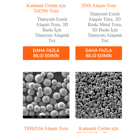
Katmanlı Üretim için
TiNb Alaşım Tozu
Ti45Nb Tozu
Titanyum Esaslı
Titanyum Esaslı
Alaşım Tozu
,
3D
Alaşım Tozu
,
3D
Baskı Metal Tozu
,
Baskı İçin
3D Baskı İçin
Titanyum Alaşımlı
Titanyum Alaşımlı
Toz
Toz
DAHA FAZLA
DAHA FAZLA
BILGI EDININ
BILGI EDININ
TiNbZrSn Alaşım Tozu
Katmanlı Üretim için