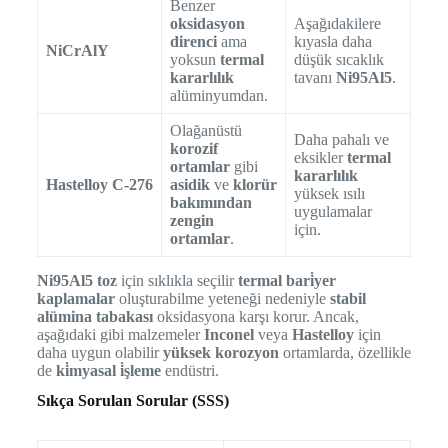
Benzer
oksidasyon
Aşağıdakilere
direnci
ama
kıyasla daha
NiCrAlY
yoksun
termal
düşük sıcaklık
kararlılık
tavanı
Ni95Al5
.
alüminyumdan.
Olağanüstü
Daha pahalı ve
korozif
eksikler
termal
ortamlar
gibi
kararlılık
Hastelloy C-276
asidik
ve
klorür
yüksek ısılı
bakımından
uygulamalar
zengin
için.
ortamlar
.
Ni95Al5 toz
için sıklıkla seçilir
termal bari̇yer
kaplamalar
oluşturabilme yeteneği nedeniyle
stabil
alümina tabakası
oksidasyona karşı korur. Ancak,
aşağıdaki gibi malzemeler
Inconel
veya
Hastelloy
için
daha uygun olabilir
yüksek korozyon
ortamlarda, özellikle
de
ki̇myasal i̇şleme
endüstri.
Sıkça Sorulan Sorular (SSS)