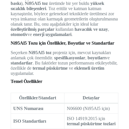
baskı
),
Ni95Al5 toz
üretimde bir yer buldu
yüksek
sıcaklık bileşenleri
. Toz eritilir ve katman katman
kaynaştırılır, böylece geleneksel tekniklerle üretilmesi zor
veya imkansız olan karmaşık geometrilerin oluşturulmasına
olanak tanır. Bu, onu aşağıdakiler için ideal kılar
özelleştirilmiş parçalar
kullanılan
havacılık ve uzay
,
otomotiv
ve
enerji̇ uygulamalari
.
Ni95Al5 Tozu için Özellikler, Boyutlar ve Standartlar
Seçerken
Ni95Al5 toz
projeniz için, mevcut kaynakları
anlamak çok önemlidir.
spesifikasyonlar
,
boyutları
ve
standartlar
. Bu faktörler tozun performansını etkileyebilir,
özellikle de
termal püskürtme
ve
eklemeli üretim
uygulamalar.
Temel Özellikler
Özellikler/Standart
Detaylar
UNS Numarası
N06600 (Ni95Al5 için)
ISO 14919:2015 için
ISO Standartları
termal püskürtme tozlari