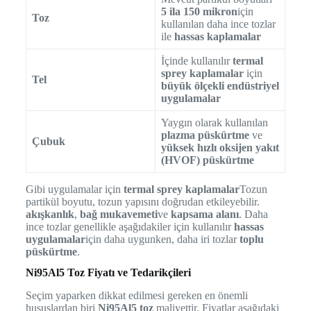
5 ila 150 mikron
için
Toz
kullanılan daha ince tozlar
ile
hassas kaplamalar
İçinde kullanılır
termal
sprey kaplamalar
için
Tel
büyük ölçekli endüstriyel
uygulamalar
Yaygın olarak kullanılan
plazma püskürtme
ve
Çubuk
yüksek hızlı oksijen yakıt
(HVOF) püskürtme
Gibi uygulamalar için
termal sprey kaplamalar
Tozun
partikül boyutu, tozun yapısını doğrudan etkileyebilir.
akışkanlık
,
bağ mukavemeti
ve
kapsama alanı
. Daha
ince tozlar genellikle aşağıdakiler için kullanılır
hassas
uygulamalar
için daha uygunken, daha iri tozlar
toplu
püskürtme
.
Ni95Al5 Toz Fiyatı ve Tedarikçileri
Seçim yaparken dikkat edilmesi gereken en önemli
hususlardan biri
Ni95Al5 toz
maliyettir. Fiyatlar aşağıdaki