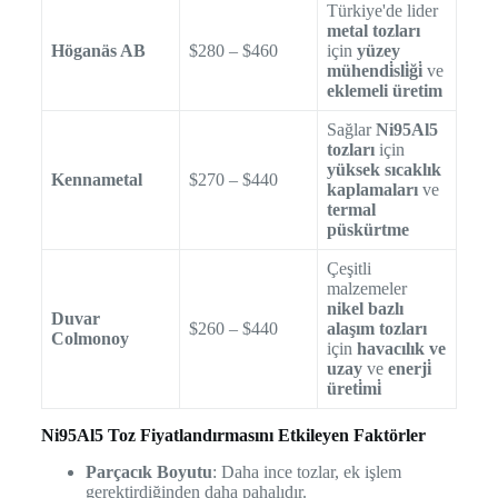
Türkiye'de lider
metal tozları
Höganäs AB
$280 – $460
için
yüzey
mühendi̇sli̇ği̇
ve
eklemeli üretim
Sağlar
Ni95Al5
tozları
için
yüksek sıcaklık
Kennametal
$270 – $440
kaplamaları
ve
termal
püskürtme
Çeşitli
malzemeler
nikel bazlı
Duvar
$260 – $440
alaşım tozları
Colmonoy
için
havacılık ve
uzay
ve
enerji̇
üreti̇mi̇
Ni95Al5 Toz Fiyatlandırmasını Etkileyen Faktörler
Parçacık Boyutu
: Daha ince tozlar, ek işlem
gerektirdiğinden daha pahalıdır.