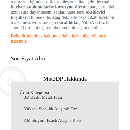
maruz kaldığında kritik bir bileşen haline gelir.
termal
bari̇yer kaplamalar
ise
korozyon direnci
parçaların daha
uzun süre dayanmasını sağlar, hatta
sert, oksitleyici
koşullar
. Bu nedenle, aşağıdakilerle başa çıkabilecek bir
malzeme arıyorsanız
aşırı sıcaklıklar
,
Ni95Al5 toz
bir
sonraki projeniz için mükemmel bir seçim olabilir.
Belki ürünlerimiz hakkında daha fazla bilgi edinmek
istersiniz
Son Fiyat Alın
Met3DP Hakkında
Ürün Kategorisi
3D Baskı Metal Tozu
Yüksek Sıcaklık Alaşımlı Toz
Alüminyum Esaslı Alaşım Tozu