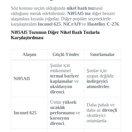
Söz konusu seçim olduğunda
nikel bazlı toz
nasıl
olduğunu merak edebilirsiniz.
Ni95Al5 toz
diğer benzer
alaşımlara kıyasla yığınlar. Diğer popüler seçeneklerle
karşılaştıralım
Inconel 625
,
NiCrAlY
ve
Hastelloy C-276
.
Ni95Al5 Tozunun Diğer Nikel Bazlı Tozlarla
Karşılaştırılması
Alaşım
Güçlü Yönler
Sınırlamalar
Şunlar için
mükemmel
Şunlar için
termal bari̇yer
uygun değildir
Ni95Al5
kaplamalar
ve
indirgeyici
oksidasyon
atmosferler
.
direnci
.
Üstün
yüksek
Daha pahalı ve
sıcaklık
daha az
dirençli
Inconel 625
performansı
ve
oksitleyici
korozyon
ortamlarda.
direnci
.