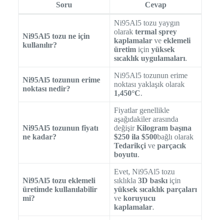
Soru
Cevap
Ni95Al5 tozu yaygın
olarak
termal sprey
Ni95Al5 tozu ne için
kaplamalar
ve
eklemeli
kullanılır?
üretim
için
yüksek
sıcaklık uygulamaları
.
Ni95Al5 tozunun erime
Ni95Al5 tozunun erime
noktası yaklaşık olarak
noktası nedir?
1,450°C
.
Fiyatlar genellikle
aşağıdakiler arasında
Ni95Al5 tozunun fiyatı
değişir
Kilogram başına
ne kadar?
$250 ila $500
bağlı olarak
Tedarikçi
ve
parçacık
boyutu
.
Evet, Ni95Al5 tozu
Ni95Al5 tozu eklemeli
sıklıkla
3D baskı
için
üretimde kullanılabilir
yüksek sıcaklık parçaları
mi?
ve
koruyucu
kaplamalar
.