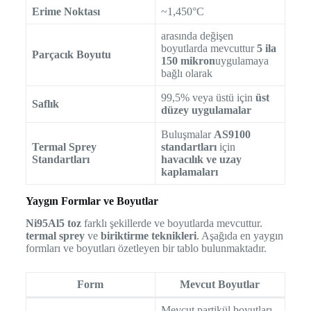
Erime Noktası
~1,450°C
arasında değişen
boyutlarda mevcuttur
5 ila
Parçacık Boyutu
150 mikron
uygulamaya
bağlı olarak
99,5% veya üstü için
üst
Saflık
düzey uygulamalar
Buluşmalar
AS9100
Termal Sprey
standartları
için
Standartları
havacılık ve uzay
kaplamaları
Yaygın Formlar ve Boyutlar
Ni95Al5 toz
farklı şekillerde ve boyutlarda mevcuttur.
termal sprey
ve
biriktirme teknikleri
. Aşağıda en yaygın
formları ve boyutları özetleyen bir tablo bulunmaktadır.
Form
Mevcut Boyutlar
Mevcut partikül boyutları