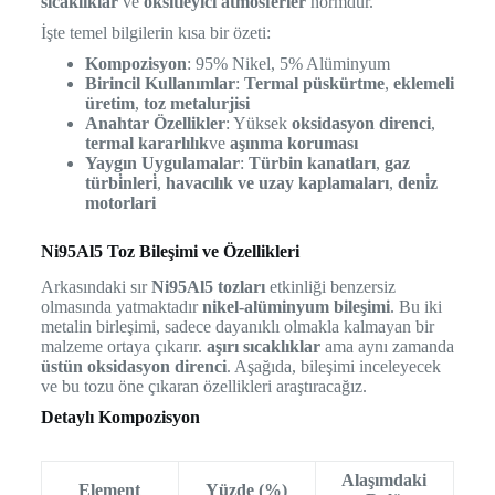
sıcaklıklar
ve
oksitleyici atmosferler
normdur.
İşte temel bilgilerin kısa bir özeti:
Kompozisyon
: 95% Nikel, 5% Alüminyum
Birincil Kullanımlar
:
Termal püskürtme
,
eklemeli
üretim
,
toz metalurjisi
Anahtar Özellikler
: Yüksek
oksidasyon direnci
,
termal kararlılık
ve
aşınma koruması
Yaygın Uygulamalar
:
Türbin kanatları
,
gaz
türbi̇nleri̇
,
havacılık ve uzay kaplamaları
,
deni̇z
motorlari
Ni95Al5 Toz Bileşimi ve Özellikleri
Arkasındaki sır
Ni95Al5 tozları
etkinliği benzersiz
olmasında yatmaktadır
nikel-alüminyum bileşimi
. Bu iki
metalin birleşimi, sadece dayanıklı olmakla kalmayan bir
malzeme ortaya çıkarır.
aşırı sıcaklıklar
ama aynı zamanda
üstün oksidasyon direnci
. Aşağıda, bileşimi inceleyecek
ve bu tozu öne çıkaran özellikleri araştıracağız.
Detaylı Kompozisyon
Alaşımdaki
Element
Yüzde (%)