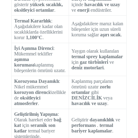
gösterir
yüksek sıcaklık,
içinde
havacılık ve uzay
oksitleyici ortamlar
.
ve
enerji
endüstriler.
Termal Kararlılık
:
Aşağıdakilere maruz kalan
Aşağıdakilere kadar olan
bileşenler için uzun süreli
sıcaklıklarda özelliklerini
koruma sağlar
aşırı sıcak
.
korur
1,100°C
.
İyi Aşınma Direnci
:
Yaygın olarak kullanılan
Mükemmel teklifler
termal sprey kaplamalar
aşınma
için
gaz türbi̇nleri̇
ve
koruması
kaplanmış
deni̇z motorlari
.
bileşenlerin ömrünü uzatır.
Korozyona Dayanıklı
:
Kaplanmış parçaların
Nikel mükemmel
ömrünü uzatır
zorlu
korozyon direnci
özellikle
ortamlar
gibi
de
oksitleyici
DENİZCİLİK
veya
atmosferler
.
havacılık ve uzay
.
Geliştirilmiş Yapışma
:
Olarak hareket eder
bağ
Geliştirir
dayanıklılık
ve
kat
için
serami̇k son
performans
.
termal
katlar
termal bariyer
bari̇yer kaplamalar
.
sistemlerinde.