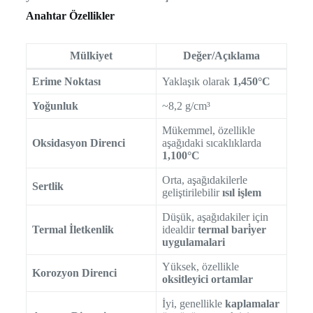
Anahtar Özellikler
Mülkiyet
Değer/Açıklama
Erime Noktası
Yaklaşık olarak
1,450°C
Yoğunluk
~8,2 g/cm³
Mükemmel, özellikle
Oksidasyon Direnci
aşağıdaki sıcaklıklarda
1,100°C
Orta, aşağıdakilerle
Sertlik
geliştirilebilir
ısıl işlem
Düşük, aşağıdakiler için
Termal İletkenlik
idealdir
termal bari̇yer
uygulamalari
Yüksek, özellikle
Korozyon Direnci
oksitleyici ortamlar
İyi, genellikle
kaplamalar