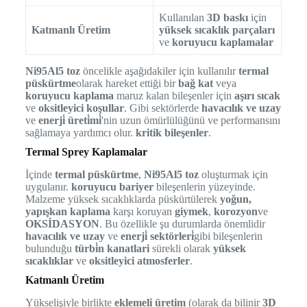
Kullanılan
3D baskı
için
Katmanlı Üretim
yüksek sıcaklık parçaları
ve
koruyucu kaplamalar
Ni95Al5 toz
öncelikle aşağıdakiler için kullanılır
termal
püskürtme
olarak hareket ettiği bir
bağ kat
veya
koruyucu kaplama
maruz kalan bileşenler için
aşırı sıcak
ve
oksitleyici koşullar
. Gibi sektörlerde
havacılık ve uzay
ve
enerji̇ üreti̇mi̇
'nin uzun ömürlülüğünü ve performansını
sağlamaya yardımcı olur.
kritik bileşenler
.
Termal Sprey Kaplamalar
İçinde
termal püskürtme
,
Ni95Al5 toz
oluşturmak için
uygulanır.
koruyucu bariyer
bileşenlerin yüzeyinde.
Malzeme yüksek sıcaklıklarda püskürtülerek
yoğun,
yapışkan kaplama
karşı koruyan
giymek
,
korozyon
ve
OKSİDASYON
. Bu özellikle şu durumlarda önemlidir
havacılık ve uzay
ve
enerji̇ sektörleri̇
gibi bileşenlerin
bulunduğu
türbi̇n kanatlari
sürekli olarak
yüksek
sıcaklıklar
ve
oksitleyici atmosferler
.
Katmanlı Üretim
Yükselişiyle birlikte
eklemeli üretim
(olarak da bilinir
3D