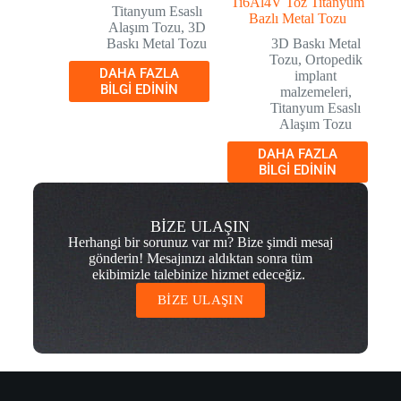
Ti6Al4V Toz Titanyum
Titanyum Esaslı
Bazlı Metal Tozu
Alaşım Tozu
,
3D
Baskı Metal Tozu
3D Baskı Metal
Tozu
,
Ortopedik
DAHA FAZLA
implant
BILGI EDININ
malzemeleri
,
Titanyum Esaslı
Alaşım Tozu
DAHA FAZLA
BILGI EDININ
BİZE ULAŞIN
Herhangi bir sorunuz var mı? Bize şimdi mesaj
gönderin! Mesajınızı aldıktan sonra tüm
ekibimizle talebinize hizmet edeceğiz.
BİZE ULAŞIN