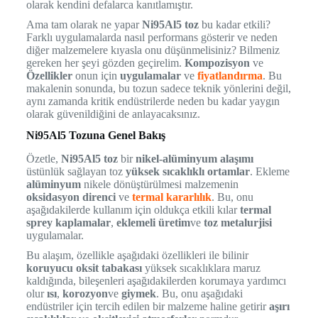
olarak kendini defalarca kanıtlamıştır.
Ama tam olarak ne yapar
Ni95Al5 toz
bu kadar etkili?
Farklı uygulamalarda nasıl performans gösterir ve neden
diğer malzemelere kıyasla onu düşünmelisiniz? Bilmeniz
gereken her şeyi gözden geçirelim.
Kompozisyon
ve
Özellikler
onun için
uygulamalar
ve
fiyatlandırma
. Bu
makalenin sonunda, bu tozun sadece teknik yönlerini değil,
aynı zamanda kritik endüstrilerde neden bu kadar yaygın
olarak güvenildiğini de anlayacaksınız.
Ni95Al5 Tozuna Genel Bakış
Özetle,
Ni95Al5 toz
bir
nikel-alüminyum alaşımı
üstünlük sağlayan toz
yüksek sıcaklıklı ortamlar
. Ekleme
alüminyum
nikele dönüştürülmesi malzemenin
oksidasyon direnci
ve
termal kararlılık
. Bu, onu
aşağıdakilerde kullanım için oldukça etkili kılar
termal
sprey kaplamalar
,
eklemeli üretim
ve
toz metalurjisi
uygulamalar.
Bu alaşım, özellikle aşağıdaki özellikleri ile bilinir
koruyucu oksit tabakası
yüksek sıcaklıklara maruz
kaldığında, bileşenleri aşağıdakilerden korumaya yardımcı
olur
ısı
,
korozyon
ve
giymek
. Bu, onu aşağıdaki
endüstriler için tercih edilen bir malzeme haline getirir
aşırı