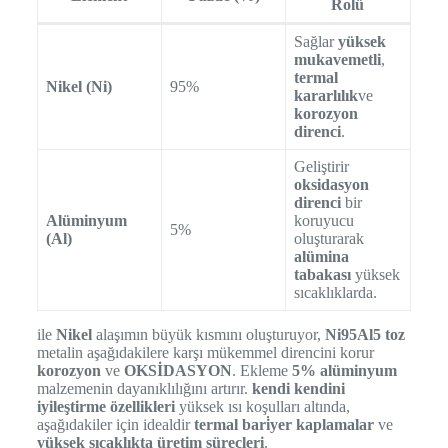
Rolü
Sağlar
yüksek
mukavemetli
,
termal
Nikel (Ni)
95%
kararlılık
ve
korozyon
direnci
.
Geliştirir
oksidasyon
direnci
bir
Alüminyum
koruyucu
5%
(Al)
oluşturarak
alümina
tabakası
yüksek
sıcaklıklarda.
ile
Nikel
alaşımın büyük kısmını oluşturuyor,
Ni95Al5 toz
metalin aşağıdakilere karşı mükemmel direncini korur
korozyon
ve
OKSİDASYON
. Ekleme
5% alüminyum
malzemenin dayanıklılığını artırır.
kendi kendini
iyileştirme özellikleri
yüksek ısı koşulları altında,
aşağıdakiler için idealdir
termal bari̇yer kaplamalar
ve
yüksek sıcaklıkta üretim süreçleri
.