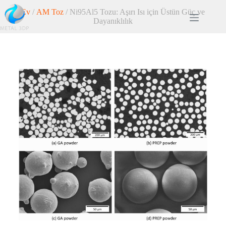
Ev
/
AM Toz
/ Ni95Al5 Tozu: Aşırı Isı için Üstün Güç ve
Dayanıklılık