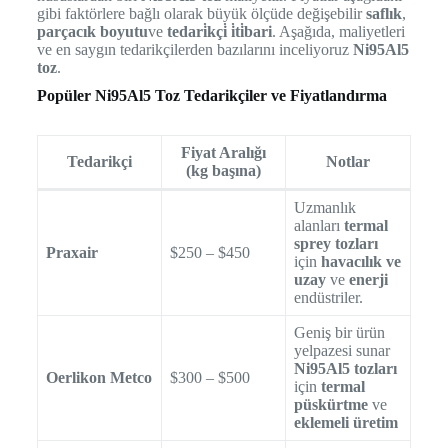
gibi faktörlere bağlı olarak büyük ölçüde değişebilir
saflık
,
parçacık boyutu
ve
tedari̇kçi̇ i̇ti̇bari
. Aşağıda, maliyetleri
ve en saygın tedarikçilerden bazılarını inceliyoruz
Ni95Al5
toz
.
Popüler Ni95Al5 Toz Tedarikçiler ve Fiyatlandırma
Fiyat Aralığı
Tedarikçi
Notlar
(kg başına)
Uzmanlık
alanları
termal
sprey tozları
Praxair
$250 – $450
için
havacılık ve
uzay
ve
enerji
endüstriler.
Geniş bir ürün
yelpazesi sunar
Ni95Al5 tozları
Oerlikon Metco
$300 – $500
için
termal
püskürtme
ve
eklemeli üretim