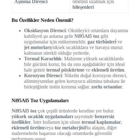
Aşınma Direnci
ömrünü uzatmak için
bileşenleri
Bu Özellikler Neden Önemli?
Oksidasyon Direnci
: Oksitleyici ortamlara dayanma
kabiliyeti şu anlama gelir
Ni95Al5 toz
gibi
uygulamalar için mükemmeldir.
gaz türbi̇nleri̇
ve
jet motorları
yüksek sıcaklıklara ve havaya maruz
kalmanın sürekli olduğu yerlerde.
Termal Kararlılık
: Malzeme yüksek sıcaklıklarda
bile gücünü korur, bu da onu aşağıdakiler için ideal
hale getirir
termal püskürtme
ve
eklemeli üretim
.
Korozyon Direnci
: Nikelin doğal korozyon direnci,
alüminyumdan gelen koruyucu alümina tabakası ile
birleştiğinde üstün koruma sağlar.
zorlu ortamlar
.
Ni95Al5 Toz Uygulamaları
Ni95Al5 toz
çok çeşitli ürünlerde kendine yer bulur.
yüksek sıcaklık uygulamaları
sayesinde
benzersiz
özellikler
. İster kullanım için olsun
termal kaplamalar
,
eklemeli üretim
veya
toz metalurjisi
Bu alaşım, diğer
malzemelerin başarısız olacağı ortamlarda güvenilir
performans sunar.