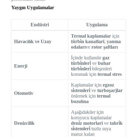
Yaygın Uygulamalar
Endüstri
Uygulama
Termal kaplamalar
için
Havacılık ve Uzay
türbi̇n kanatlari
,
yanma
odaları
ve
rotor şaftları
İçinde kullanılır
gaz
türbi̇nleri̇
ve
buhar
Enerji
türbi̇nleri̇
bileşenleri
korumak için
termal stres
Kaplamalar için
egzoz
si̇stemleri̇
ve
turboşarjlar
Otomotiv
önlemek için
termal
bozulma
Aşağıdakiler için
koruyucu kaplamalar
Denizcilik
deni̇z motorlari
ve
tahri̇k
si̇stemleri̇
tuzlu suya
maruz kalan