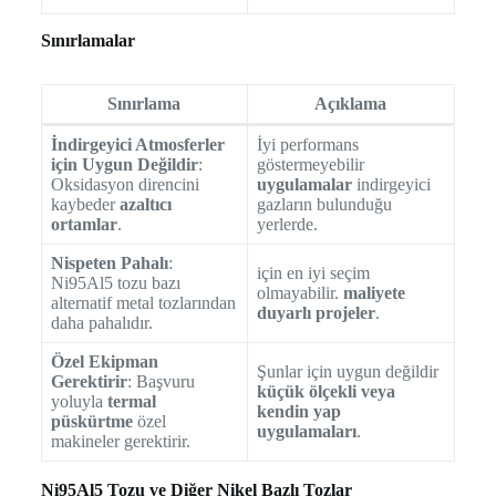
Sınırlamalar
Sınırlama
Açıklama
İndirgeyici Atmosferler
İyi performans
için Uygun Değildir
:
göstermeyebilir
Oksidasyon direncini
uygulamalar
indirgeyici
kaybeder
azaltıcı
gazların bulunduğu
ortamlar
.
yerlerde.
Nispeten Pahalı
:
için en iyi seçim
Ni95Al5 tozu bazı
olmayabilir.
maliyete
alternatif metal tozlarından
duyarlı projeler
.
daha pahalıdır.
Özel Ekipman
Şunlar için uygun değildir
Gerektirir
: Başvuru
küçük ölçekli veya
yoluyla
termal
kendin yap
püskürtme
özel
uygulamaları
.
makineler gerektirir.
Ni95Al5 Tozu ve Diğer Nikel Bazlı Tozlar