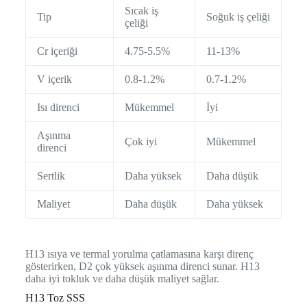
Sıcak iş
Tip
Soğuk iş çeliği
çeliği
Cr içeriği
4.75-5.5%
11-13%
V içerik
0.8-1.2%
0.7-1.2%
Isı direnci
Mükemmel
İyi
Aşınma
Çok iyi
Mükemmel
direnci
Sertlik
Daha yüksek
Daha düşük
Maliyet
Daha düşük
Daha yüksek
H13 ısıya ve termal yorulma çatlamasına karşı direnç
gösterirken, D2 çok yüksek aşınma direnci sunar. H13
daha iyi tokluk ve daha düşük maliyet sağlar.
H13 Toz SSS