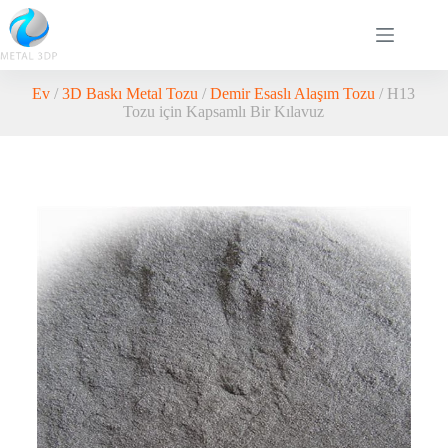
Ev
/
3D Baskı Metal Tozu
/
Demir Esaslı Alaşım Tozu
/ H13
Tozu için Kapsamlı Bir Kılavuz