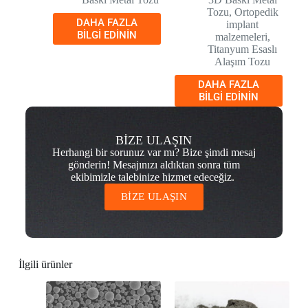
Tozu
,
Ortopedik
DAHA FAZLA
implant
BILGI EDININ
malzemeleri
,
Titanyum Esaslı
Alaşım Tozu
DAHA FAZLA
BILGI EDININ
BİZE ULAŞIN
Herhangi bir sorunuz var mı? Bize şimdi mesaj
gönderin! Mesajınızı aldıktan sonra tüm
ekibimizle talebinize hizmet edeceğiz.
BİZE ULAŞIN
İlgili ürünler