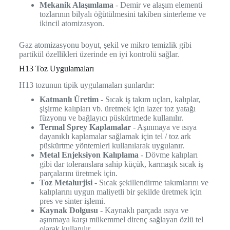
Mekanik Alaşımlama
- Demir ve alaşım elementi
tozlarının bilyalı öğütülmesini takiben sinterleme ve
ikincil atomizasyon.
Gaz atomizasyonu boyut, şekil ve mikro temizlik gibi
partikül özellikleri üzerinde en iyi kontrolü sağlar.
H13 Toz Uygulamaları
H13 tozunun tipik uygulamaları şunlardır:
Katmanlı Üretim
- Sıcak iş takım uçları, kalıplar,
şişirme kalıpları vb. üretmek için lazer toz yatağı
füzyonu ve bağlayıcı püskürtmede kullanılır.
Termal Sprey Kaplamalar
- Aşınmaya ve ısıya
dayanıklı kaplamalar sağlamak için tel / toz ark
püskürtme yöntemleri kullanılarak uygulanır.
Metal Enjeksiyon Kalıplama
- Dövme kalıpları
gibi dar toleranslara sahip küçük, karmaşık sıcak iş
parçalarını üretmek için.
Toz Metalurjisi
- Sıcak şekillendirme takımlarını ve
kalıplarını uygun maliyetli bir şekilde üretmek için
pres ve sinter işlemi.
Kaynak Dolgusu
- Kaynaklı parçada ısıya ve
aşınmaya karşı mükemmel direnç sağlayan özlü tel
olarak kullanılır.