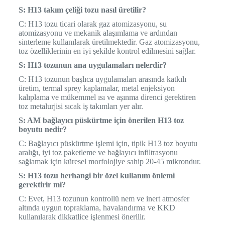
S: H13 takım çeliği tozu nasıl üretilir?
C: H13 tozu ticari olarak gaz atomizasyonu, su
atomizasyonu ve mekanik alaşımlama ve ardından
sinterleme kullanılarak üretilmektedir. Gaz atomizasyonu,
toz özelliklerinin en iyi şekilde kontrol edilmesini sağlar.
S: H13 tozunun ana uygulamaları nelerdir?
C: H13 tozunun başlıca uygulamaları arasında katkılı
üretim, termal sprey kaplamalar, metal enjeksiyon
kalıplama ve mükemmel ısı ve aşınma direnci gerektiren
toz metalurjisi sıcak iş takımları yer alır.
S: AM bağlayıcı püskürtme için önerilen H13 toz
boyutu nedir?
C: Bağlayıcı püskürtme işlemi için, tipik H13 toz boyutu
aralığı, iyi toz paketleme ve bağlayıcı infiltrasyonu
sağlamak için küresel morfolojiye sahip 20-45 mikrondur.
S: H13 tozu herhangi bir özel kullanım önlemi
gerektirir mi?
C: Evet, H13 tozunun kontrollü nem ve inert atmosfer
altında uygun topraklama, havalandırma ve KKD
kullanılarak dikkatlice işlenmesi önerilir.