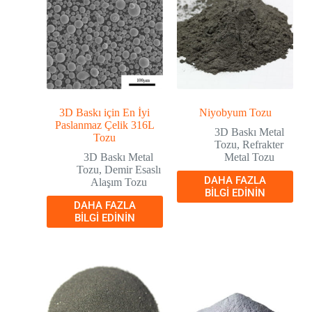
3D Baskı için En İyi
Niyobyum Tozu
Paslanmaz Çelik 316L
3D Baskı Metal
Tozu
Tozu
,
Refrakter
3D Baskı Metal
Metal Tozu
Tozu
,
Demir Esaslı
DAHA FAZLA
Alaşım Tozu
BILGI EDININ
DAHA FAZLA
BILGI EDININ