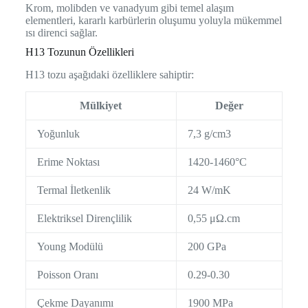
Krom, molibden ve vanadyum gibi temel alaşım
elementleri, kararlı karbürlerin oluşumu yoluyla mükemmel
ısı direnci sağlar.
H13 Tozunun Özellikleri
H13 tozu aşağıdaki özelliklere sahiptir:
Mülkiyet
Değer
Yoğunluk
7,3 g/cm3
Erime Noktası
1420-1460°C
Termal İletkenlik
24 W/mK
Elektriksel Dirençlilik
0,55 μΩ.cm
Young Modülü
200 GPa
Poisson Oranı
0.29-0.30
Çekme Dayanımı
1900 MPa