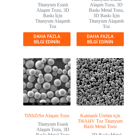
Titanyum Esaslı
Alaşım Tozu
,
3D
Alaşım Tozu
,
3D
Baskı Metal Tozu
,
Baskı İçin
3D Baskı İçin
Titanyum Alaşımlı
Titanyum Alaşımlı
Toz
Toz
DAHA FAZLA
DAHA FAZLA
BILGI EDININ
BILGI EDININ
TiNbZrSn Alaşım Tozu
Katmanlı Üretim için
Ti6Al4V Toz Titanyum
Titanyum Esaslı
Bazlı Metal Tozu
Alaşım Tozu
,
3D
Baskı Metal Tozu
3D Baskı Metal