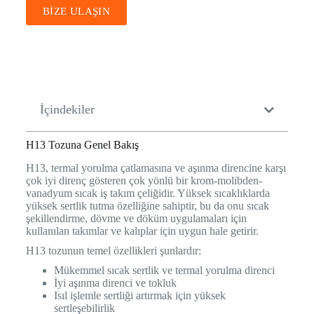
BİZE ULAŞIN
İçindekiler
H13 Tozuna Genel Bakış
H13, termal yorulma çatlamasına ve aşınma direncine karşı
çok iyi direnç gösteren çok yönlü bir krom-molibden-
vanadyum sıcak iş takım çeliğidir. Yüksek sıcaklıklarda
yüksek sertlik tutma özelliğine sahiptir, bu da onu sıcak
şekillendirme, dövme ve döküm uygulamaları için
kullanılan takımlar ve kalıplar için uygun hale getirir.
H13 tozunun temel özellikleri şunlardır:
Mükemmel sıcak sertlik ve termal yorulma direnci
İyi aşınma direnci ve tokluk
Isıl işlemle sertliği artırmak için yüksek
sertleşebilirlik