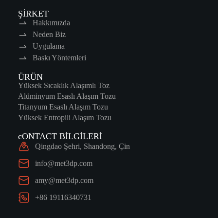
ŞİRKET
Hakkımızda
Neden Biz
Uygulama
Baskı Yöntemleri
ÜRÜN
Yüksek Sıcaklık Alaşımlı Toz
Alüminyum Esaslı Alaşım Tozu
Titanyum Esaslı Alaşım Tozu
Yüksek Entropili Alaşım Tozu
cONTACT BİLGİLERİ
Qingdao Şehri, Shandong, Çin
info@met3dp.com
amy@met3dp.com
+86 19116340731