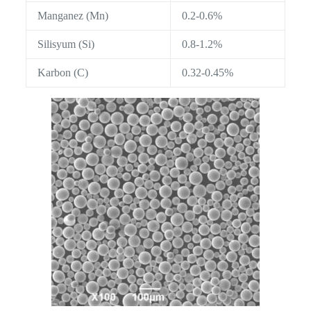
Manganez (Mn)
0.2-0.6%
Silisyum (Si)
0.8-1.2%
Karbon (C)
0.32-0.45%