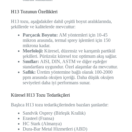
H13 Tozunun Özellikleri
H13 tozu, aşağıdakiler dahil çeşitli boyut aralıklarında,
şekillerde ve kalitelerde mevcuttur:
Parçacık Boyutu:
AM yöntemleri için 10-45
mikron arasında, termal sprey işlemleri için 150
mikrona kadar.
Morfoloji:
Küresel, düzensiz ve karışımlı partikül
şekilleri. Pürüzsüz küresel toz optimum akış sağlar.
Sınıflar:
AISI, DIN, ASTM ve diğer eşdeğer
standartlara uygundur. Özel alaşımlar da mevcuttur.
Saflık:
Üretim yöntemine bağlı olarak 100-2000
ppm arasında oksijen içeriği. Daha düşük oksijen
seviyeleri daha iyi performans sunar.
Küresel H13 Tozu Tedarikçileri
Başlıca H13 tozu tedarikçilerinden bazıları şunlardır:
Sandvik Osprey (Birleşik Krallık)
Erasteel (Fransa)
HC Stark (Almanya)
Dura-Bar Metal Hizmetleri (ABD)