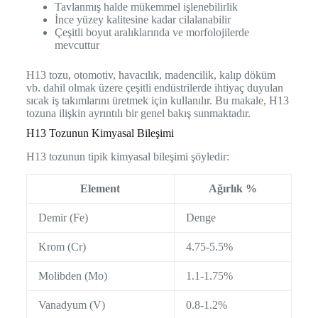
Tavlanmış halde mükemmel işlenebilirlik
İnce yüzey kalitesine kadar cilalanabilir
Çeşitli boyut aralıklarında ve morfolojilerde
mevcuttur
H13 tozu, otomotiv, havacılık, madencilik, kalıp döküm
vb. dahil olmak üzere çeşitli endüstrilerde ihtiyaç duyulan
sıcak iş takımlarını üretmek için kullanılır. Bu makale, H13
tozuna ilişkin ayrıntılı bir genel bakış sunmaktadır.
H13 Tozunun Kimyasal Bileşimi
H13 tozunun tipik kimyasal bileşimi şöyledir:
Element
Ağırlık %
Demir (Fe)
Denge
Krom (Cr)
4.75-5.5%
Molibden (Mo)
1.1-1.75%
Vanadyum (V)
0.8-1.2%