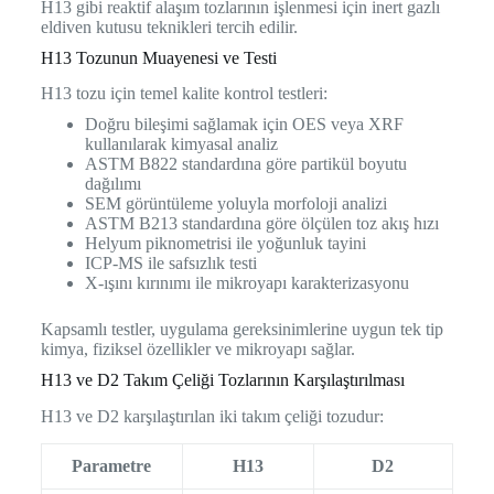
H13 gibi reaktif alaşım tozlarının işlenmesi için inert gazlı
eldiven kutusu teknikleri tercih edilir.
H13 Tozunun Muayenesi ve Testi
H13 tozu için temel kalite kontrol testleri:
Doğru bileşimi sağlamak için OES veya XRF
kullanılarak kimyasal analiz
ASTM B822 standardına göre partikül boyutu
dağılımı
SEM görüntüleme yoluyla morfoloji analizi
ASTM B213 standardına göre ölçülen toz akış hızı
Helyum piknometrisi ile yoğunluk tayini
ICP-MS ile safsızlık testi
X-ışını kırınımı ile mikroyapı karakterizasyonu
Kapsamlı testler, uygulama gereksinimlerine uygun tek tip
kimya, fiziksel özellikler ve mikroyapı sağlar.
H13 ve D2 Takım Çeliği Tozlarının Karşılaştırılması
H13 ve D2 karşılaştırılan iki takım çeliği tozudur:
Parametre
H13
D2