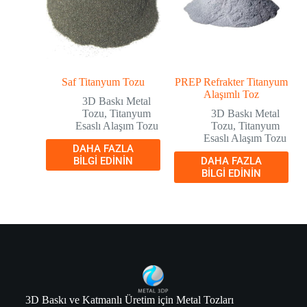
Saf Titanyum Tozu
PREP Refrakter Titanyum
Alaşımlı Toz
3D Baskı Metal
Tozu
,
Titanyum
3D Baskı Metal
Esaslı Alaşım Tozu
Tozu
,
Titanyum
Esaslı Alaşım Tozu
DAHA FAZLA
BILGI EDININ
DAHA FAZLA
BILGI EDININ
3D Baskı ve Katmanlı Üretim için Metal Tozları