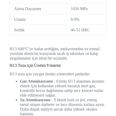
Akma Dayanımı
1650 MPa
Uzama
8-9%
Sertlik
46-52 HRC
H13 600°C'ye kadar sertliğini, mukavemetini ve termal
yorulma direncini koruyarak sıcak iş takımları ve kalıp
uygulamaları için ideal bir seçimdir.
H13 Tozu için Üretim Yöntemi
H13 tozu için yaygın üretim yöntemleri şunlardır:
Gaz Atomizasyonu
- Erimiş H13 alaşımını atomize
etmek için kullanılan yüksek basınçlı inert gaz,
kontrollü boyut dağılımına sahip ince küresel tozlar
elde edilmesini sağlar.
Su Atomizasyonu
- Yüksek hızlı su jeti, erimiş
metal akışını darbeler ve ince düzensiz tozlara ayırır.
Daha düşük maliyet ancak daha yüksek oksijen
toplama.