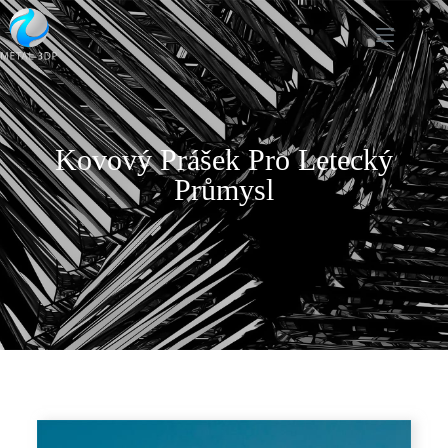
Kovový Prášek Pro Letecký
Průmysl