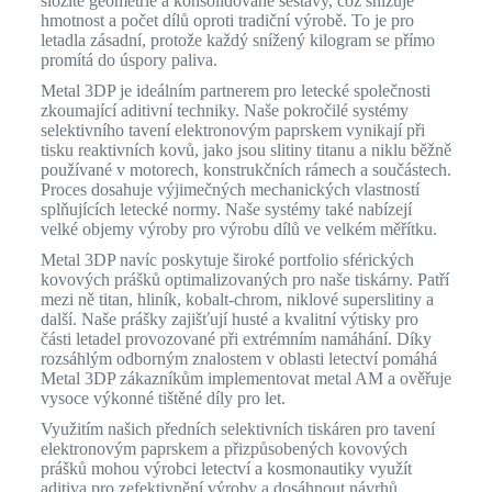
složité geometrie a konsolidované sestavy, což snižuje
hmotnost a počet dílů oproti tradiční výrobě. To je pro
letadla zásadní, protože každý snížený kilogram se přímo
promítá do úspory paliva.
Metal 3DP je ideálním partnerem pro letecké společnosti
zkoumající aditivní techniky. Naše pokročilé systémy
selektivního tavení elektronovým paprskem vynikají při
tisku reaktivních kovů, jako jsou slitiny titanu a niklu běžně
používané v motorech, konstrukčních rámech a součástech.
Proces dosahuje výjimečných mechanických vlastností
splňujících letecké normy. Naše systémy také nabízejí
velké objemy výroby pro výrobu dílů ve velkém měřítku.
Metal 3DP navíc poskytuje široké portfolio sférických
kovových prášků optimalizovaných pro naše tiskárny. Patří
mezi ně titan, hliník, kobalt-chrom, niklové superslitiny a
další. Naše prášky zajišťují husté a kvalitní výtisky pro
části letadel provozované při extrémním namáhání. Díky
rozsáhlým odborným znalostem v oblasti letectví pomáhá
Metal 3DP zákazníkům implementovat metal AM a ověřuje
vysoce výkonné tištěné díly pro let.
Využitím našich předních selektivních tiskáren pro tavení
elektronovým paprskem a přizpůsobených kovových
prášků mohou výrobci letectví a kosmonautiky využít
aditiva pro zefektivnění výroby a dosáhnout návrhů