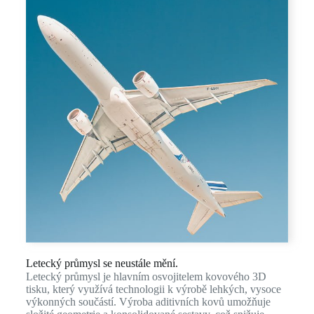
Letecký průmysl se neustále mění.
Letecký průmysl je hlavním osvojitelem kovového 3D
tisku, který využívá technologii k výrobě lehkých, vysoce
výkonných součástí. Výroba aditivních kovů umožňuje