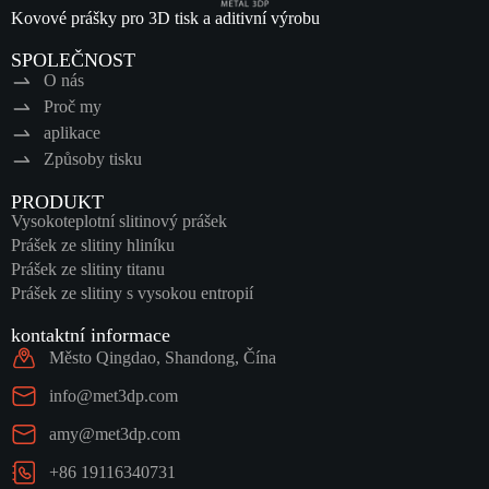
Kovové prášky pro 3D tisk a aditivní výrobu
SPOLEČNOST
O nás
Proč my
aplikace
Způsoby tisku
PRODUKT
Vysokoteplotní slitinový prášek
Prášek ze slitiny hliníku
Prášek ze slitiny titanu
Prášek ze slitiny s vysokou entropií
kontaktní informace
Město Qingdao, Shandong, Čína
info@met3dp.com
amy@met3dp.com
+86 19116340731