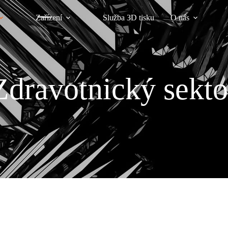
Zařízení
Služba 3D tisku
O nás
Zdravotnický sekto