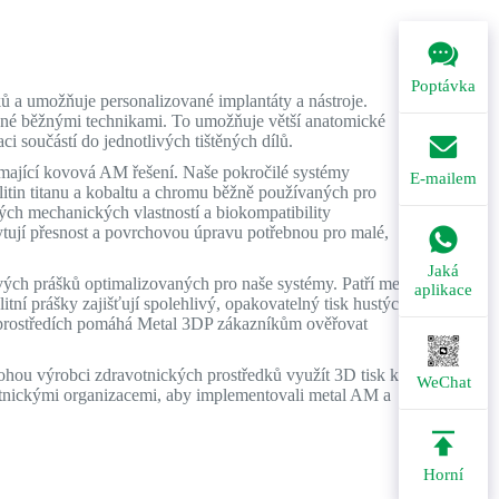
Poptávka
ů a umožňuje personalizované implantáty a nástroje.
žné běžnými technikami. To umožňuje větší anatomické
i součástí do jednotlivých tištěných dílů.
jímající kovová AM řešení. Naše pokročilé systémy
E-mailem
litin titanu a kobaltu a chromu běžně používaných pro
ých mechanických vlastností a biokompatibility
ytují přesnost a povrchovou úpravu potřebnou pro malé,
Jaká
vých prášků optimalizovaných pro naše systémy. Patří mezi
aplikace
itní prášky zajišťují spolehlivý, opakovatelný tisk hustých,
prostředích pomáhá Metal 3DP zákazníkům ověřovat
hou výrobci zdravotnických prostředků využít 3D tisk ke
WeChat
otnickými organizacemi, aby implementovali metal AM a
Horní