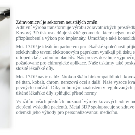
Zdravotnictví je sektorem neustálých změn.
Aditivní výroba transformuje výrobu zdravotnických prostředk
Kovový 3D tisk usnadňuje složité geometrie, které nejsou mo
přizpůsobení a výkon pro implantáty. Umožňuje také konsolidac
Metal 3DP je ideálním partnerem pro lékařské společnosti při
selektivního tavení elektronovým paprskem vynikají při tisku s
ortopedické a zubní implantáty. Náš proces dosahuje výjimečn
požadované pro chirurgické aplikace. Naše tiskárny také posk
složité lékařské díly.
Metal 3DP navíc nabízí širokou škálu biokompatibilních kovo
ně titan, kobalt, chrom, nerezová ocel a další. Naše vysoce kval
pevných součástí. Díky odborným znalostem v regulovaných 
tištěné lékařské díly splňující přísné normy.
Využitím našich předních možností výroby kovových aditiv mo
zlepšení výsledků pacientů. Metal 3DP spolupracuje se zdrav
odemkli jeho výhody pro personalizovanou medicínu.