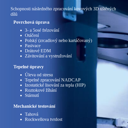
Schopnosti následného zpracování kovových 3D tištěných
dílů
Povrchová úprava
3- a 5osé frézování
Otáčení
Polský (zrcadlový nebo kartáčovaný)
Pasivace
Drátové EDM
Závitování a vystružování
Tepelné úpravy
Úleva od stresu
Tepelné zpracování NADCAP
Izostatické lisování za tepla (HIP)
Roztokové žíhání
Stárnutí
Mechanické testování
Tahová
Rockwellova tvrdost