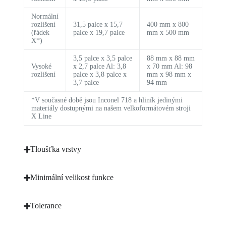
Normální
rozlišení
31,5 palce x 15,7
400 mm x 800
(řádek
palce x 19,7 palce
mm x 500 mm
X*)
3,5 palce x 3,5 palce
88 mm x 88 mm
Vysoké
x 2,7 palce Al: 3,8
x 70 mm Al: 98
rozlišení
palce x 3,8 palce x
mm x 98 mm x
3,7 palce
94 mm
*V současné době jsou Inconel 718 a hliník jedinými
materiály dostupnými na našem velkoformátovém stroji
X Line
Tloušťka vrstvy
Minimální velikost funkce
Tolerance