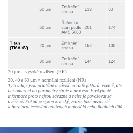
Zmírnění
60 μm
139
83
stresu
Řešení a
60 μm
stáří podle
201
174
AMS 5663
Titan
Zmírnění
20 μm
153
138
(Ti6Al4V)
stresu
Zmírnění
30 μm
144
124
stresu
20 μm = vysoké rozlišení (HR)
30, 40 a 60 μm = normální rozlišení (NR)
Tyto údaje jsou přibližné a závisí na řadě faktorů, včetně, ale
bez omezení na parametry stroje a procesu. Poskytnuté
informace proto nejsou závazné a nelze je považovat za
ověřené. Pokud je výkon kritický, zvažte také nezávislé
laboratorní testování aditivních materiálů nebo finálních dílů.