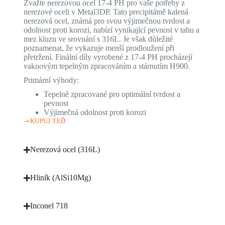
Zvažte nerezovou ocel 17-4 PH pro vaše potřeby z
nerezové oceli v Metal3DP. Tato precipitátně kalená
nerezová ocel, známá pro svou výjimečnou tvrdost a
odolnost proti korozi, nabízí vynikající pevnost v tahu a
mez kluzu ve srovnání s 316L. Je však důležité
poznamenat, že vykazuje menší prodloužení při
přetržení. Finální díly vyrobené z 17-4 PH procházejí
vakuovým tepelným zpracováním a stárnutím H900.
Primární výhody:
Tepelně zpracované pro optimální tvrdost a
pevnost
Výjimečná odolnost proti korozi
KUPUJ TEĎ
Nerezová ocel (316L)
Hliník (AlSi10Mg)
Inconel 718