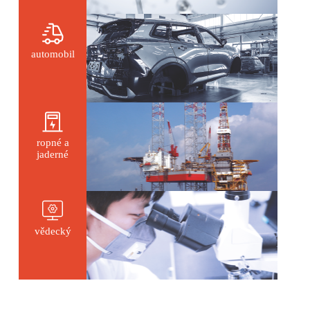
automobil
ropné a
jaderné
vědecký