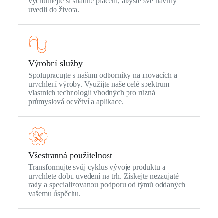
vychutnejte si snadné placení, abyste své návrhy
uvedli do života.
Výrobní služby
Spolupracujte s našimi odborníky na inovacích a
urychlení výroby. Využijte naše celé spektrum
vlastních technologií vhodných pro různá
průmyslová odvětví a aplikace.
Všestranná použitelnost
Transformujte svůj cyklus vývoje produktu a
urychlete dobu uvedení na trh. Získejte nezaujaté
rady a specializovanou podporu od týmů oddaných
vašemu úspěchu.