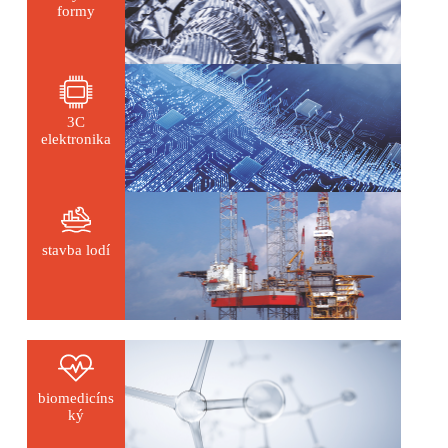
formy
3C
elektronika
stavba lodí
biomedicíns
ký