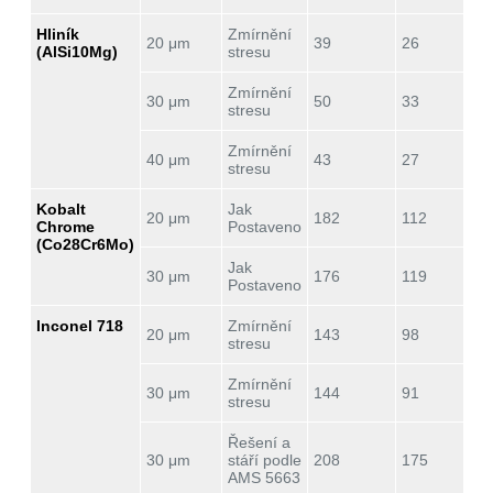
Hliník
Zmírnění
20 μm
39
26
(AlSi10Mg)
stresu
Zmírnění
30 μm
50
33
stresu
Zmírnění
40 μm
43
27
stresu
Kobalt
Jak
20 μm
182
112
Chrome
Postaveno
(Co28Cr6Mo)
Jak
30 μm
176
119
Postaveno
Inconel 718
Zmírnění
20 μm
143
98
stresu
Zmírnění
30 μm
144
91
stresu
Řešení a
30 μm
stáří podle
208
175
AMS 5663