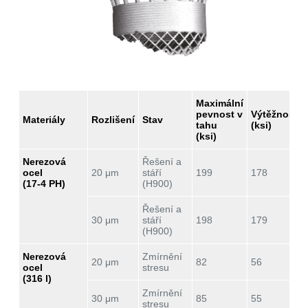
Maximální
pevnost v
Výtěžnost
Materiály
Rozlišení
Stav
tahu
(ksi)
(ksi)
Nerezová
Řešení a
ocel
20 μm
stáří
199
178
(17-4 PH)
(H900)
Řešení a
30 μm
stáří
198
179
(H900)
Nerezová
Zmírnění
20 μm
82
56
ocel
stresu
(316 l)
Zmírnění
30 μm
85
55
stresu