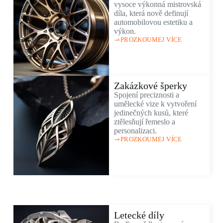
vysoce výkonná mistrovská
díla, která nově definují
automobilovou estetiku a
výkon.
PROZKOUMEJ VÍCE
Zakázkové šperky
Spojení preciznosti a
umělecké vize k vytvoření
jedinečných kusů, které
ztělesňují řemeslo a
personalizaci.
PROZKOUMEJ VÍCE
Letecké díly