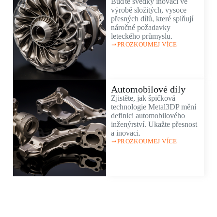
Buďte svědky inovací ve
výrobě složitých, vysoce
přesných dílů, které splňují
náročné požadavky
leteckého průmyslu.
PROZKOUMEJ VÍCE
Automobilové díly
Zjistěte, jak špičková
technologie Metal3DP mění
definici automobilového
inženýrství. Ukažte přesnost
a inovaci.
PROZKOUMEJ VÍCE