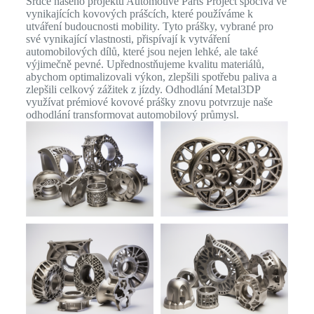
Srdce našeho projektu Automotive Parts Project spočívá ve
vynikajících kovových prášcích, které používáme k
utváření budoucnosti mobility. Tyto prášky, vybrané pro
své vynikající vlastnosti, přispívají k vytváření
automobilových dílů, které jsou nejen lehké, ale také
výjimečně pevné. Upřednostňujeme kvalitu materiálů,
abychom optimalizovali výkon, zlepšili spotřebu paliva a
zlepšili celkový zážitek z jízdy. Odhodlání Metal3DP
využívat prémiové kovové prášky znovu potvrzuje naše
odhodlání transformovat automobilový průmysl.