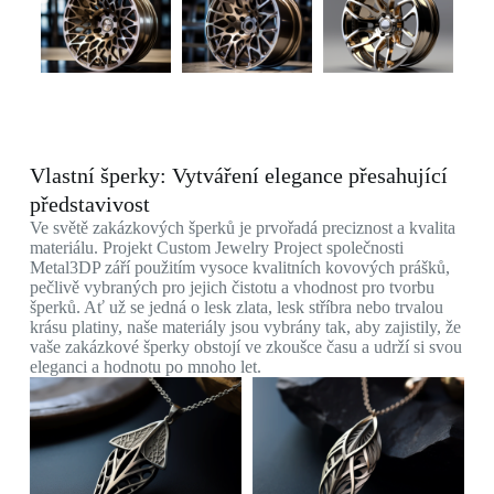
Vlastní šperky: Vytváření elegance přesahující
představivost
Ve světě zakázkových šperků je prvořadá preciznost a kvalita
materiálu. Projekt Custom Jewelry Project společnosti
Metal3DP září použitím vysoce kvalitních kovových prášků,
pečlivě vybraných pro jejich čistotu a vhodnost pro tvorbu
šperků. Ať už se jedná o lesk zlata, lesk stříbra nebo trvalou
krásu platiny, naše materiály jsou vybrány tak, aby zajistily, že
vaše zakázkové šperky obstojí ve zkoušce času a udrží si svou
eleganci a hodnotu po mnoho let.