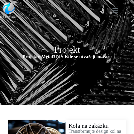
Projekt
Projekty Metal3DP: Kde se utvářejí inovace
Kola na zakázku
Transformujte design kol na