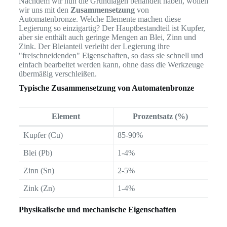
Nachdem wir nun die Grundlagen behandelt haben, wollen
wir uns mit den
Zusammensetzung
von
Automatenbronze. Welche Elemente machen diese
Legierung so einzigartig? Der Hauptbestandteil ist Kupfer,
aber sie enthält auch geringe Mengen an Blei, Zinn und
Zink. Der Bleianteil verleiht der Legierung ihre
"freischneidenden" Eigenschaften, so dass sie schnell und
einfach bearbeitet werden kann, ohne dass die Werkzeuge
übermäßig verschleißen.
Typische Zusammensetzung von Automatenbronze
Element
Prozentsatz (%)
Kupfer (Cu)
85-90%
Blei (Pb)
1-4%
Zinn (Sn)
2-5%
Zink (Zn)
1-4%
Physikalische und mechanische Eigenschaften