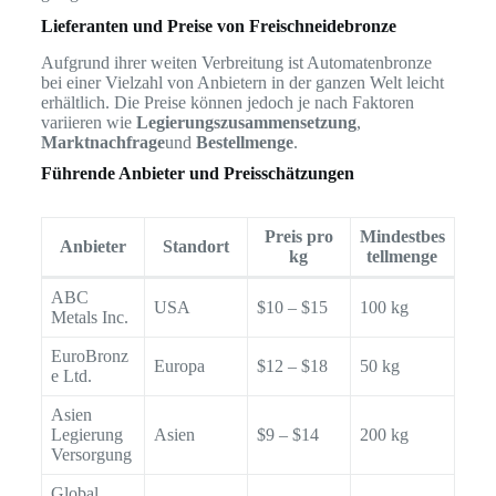
Lieferanten und Preise von Freischneidebronze
Aufgrund ihrer weiten Verbreitung ist Automatenbronze
bei einer Vielzahl von Anbietern in der ganzen Welt leicht
erhältlich. Die Preise können jedoch je nach Faktoren
variieren wie
Legierungszusammensetzung
,
Marktnachfrage
und
Bestellmenge
.
Führende Anbieter und Preisschätzungen
Preis pro
Mindestbes
Anbieter
Standort
kg
tellmenge
ABC
USA
$10 – $15
100 kg
Metals Inc.
EuroBronz
Europa
$12 – $18
50 kg
e Ltd.
Asien
Legierung
Asien
$9 – $14
200 kg
Versorgung
Global