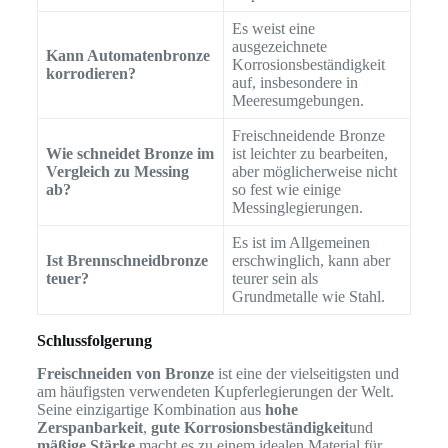
Es weist eine
ausgezeichnete
Kann Automatenbronze
Korrosionsbeständigkeit
korrodieren?
auf, insbesondere in
Meeresumgebungen.
Freischneidende Bronze
Wie schneidet Bronze im
ist leichter zu bearbeiten,
Vergleich zu Messing
aber möglicherweise nicht
ab?
so fest wie einige
Messinglegierungen.
Es ist im Allgemeinen
Ist Brennschneidbronze
erschwinglich, kann aber
teuer?
teurer sein als
Grundmetalle wie Stahl.
Schlussfolgerung
Freischneiden von Bronze
ist eine der vielseitigsten und
am häufigsten verwendeten Kupferlegierungen der Welt.
Seine einzigartige Kombination aus
hohe
Zerspanbarkeit
,
gute Korrosionsbeständigkeit
und
mäßige Stärke
macht es zu einem idealen Material für