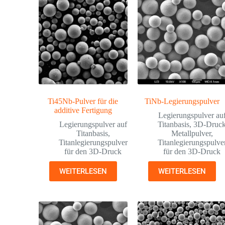
Ti45Nb-Pulver für die
TiNb-Legierungspulver
additive Fertigung
Legierungspulver au
Legierungspulver auf
Titanbasis
,
3D-Druc
Titanbasis
,
Metallpulver
,
Titanlegierungspulver
Titanlegierungspulve
für den 3D-Druck
für den 3D-Druck
WEITERLESEN
WEITERLESEN