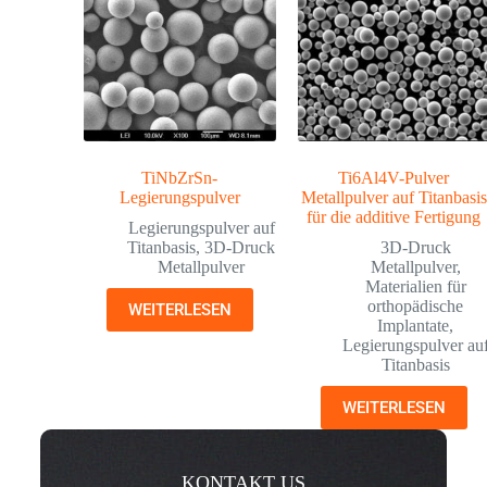
TiNbZrSn-
Ti6Al4V-Pulver
Legierungspulver
Metallpulver auf Titanbasis
für die additive Fertigung
Legierungspulver auf
Titanbasis
,
3D-Druck
3D-Druck
Metallpulver
Metallpulver
,
Materialien für
orthopädische
WEITERLESEN
Implantate
,
Legierungspulver au
Titanbasis
WEITERLESEN
KONTAKT US