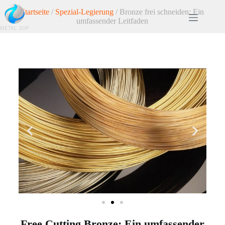
Startseite
/
Spezial-Legierung
/ Bronze frei schneiden: Ein
umfassender Leitfaden
Free Cutting Bronze: Ein umfassender