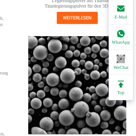
Legierungspulver auf Titanbasis
,
Titanlegierungspulver für den 3D-Druck
E-Mail
WEITERLESEN
ch,
it
WhatApp
WeChat
erung
Top
it,