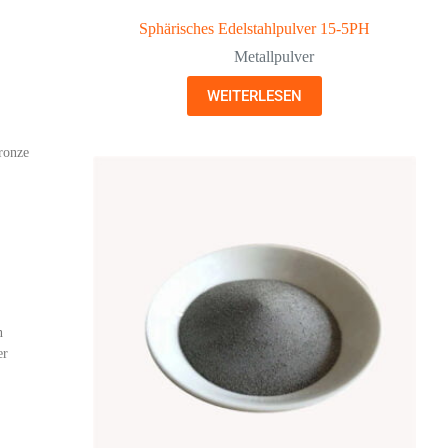
Sphärisches Edelstahlpulver 15-5PH
Metallpulver
WEITERLESEN
ronze
n
er