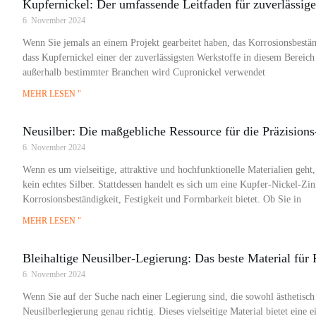
Kupfernickel: Der umfassende Leitfaden für zuverlässig
6. November 2024
Wenn Sie jemals an einem Projekt gearbeitet haben, das Korrosionsbeständi
dass Kupfernickel einer der zuverlässigsten Werkstoffe in diesem Bereich
außerhalb bestimmter Branchen wird Cupronickel verwendet
MEHR LESEN "
Neusilber: Die maßgebliche Ressource für die Präzision
6. November 2024
Wenn es um vielseitige, attraktive und hochfunktionelle Materialien geht
kein echtes Silber. Stattdessen handelt es sich um eine Kupfer-Nickel-Zi
Korrosionsbeständigkeit, Festigkeit und Formbarkeit bietet. Ob Sie in
MEHR LESEN "
Bleihaltige Neusilber-Legierung: Das beste Material für
6. November 2024
Wenn Sie auf der Suche nach einer Legierung sind, die sowohl ästhetisch a
Neusilberlegierung genau richtig. Dieses vielseitige Material bietet eine 