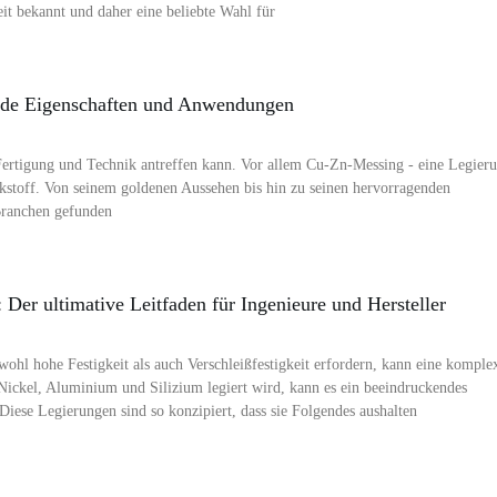
it bekannt und daher eine beliebte Wahl für
ende Eigenschaften und Anwendungen
r Fertigung und Technik antreffen kann. Vor allem Cu-Zn-Messing - eine Legier
rkstoff. Von seinem goldenen Aussehen bis hin zu seinen hervorragenden
Branchen gefunden
Der ultimative Leitfaden für Ingenieure und Hersteller
l hohe Festigkeit als auch Verschleißfestigkeit erfordern, kann eine komple
ckel, Aluminium und Silizium legiert wird, kann es ein beeindruckendes
Diese Legierungen sind so konzipiert, dass sie Folgendes aushalten