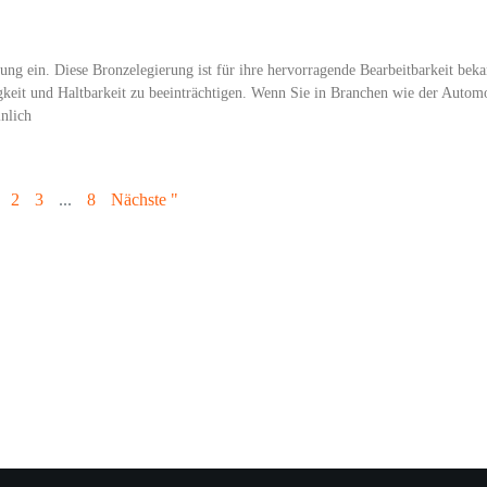
ng ein. Diese Bronzelegierung ist für ihre hervorragende Bearbeitbarkeit beka
igkeit und Haltbarkeit zu beeinträchtigen. Wenn Sie in Branchen wie der Automo
nlich
2
3
...
8
Nächste "