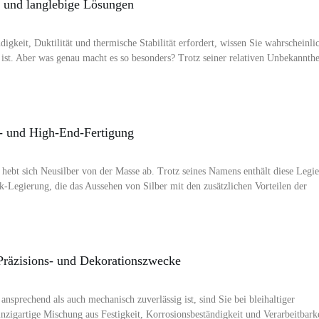
e und langlebige Lösungen
gkeit, Duktilität und thermische Stabilität erfordert, wissen Sie wahrscheinli
 ist. Aber was genau macht es so besonders? Trotz seiner relativen Unbekannthe
s- und High-End-Fertigung
, hebt sich Neusilber von der Masse ab. Trotz seines Namens enthält diese Legi
nk-Legierung, die das Aussehen von Silber mit den zusätzlichen Vorteilen der
 Präzisions- und Dekorationszwecke
nsprechend als auch mechanisch zuverlässig ist, sind Sie bei bleihaltiger
einzigartige Mischung aus Festigkeit, Korrosionsbeständigkeit und Verarbeitbarke