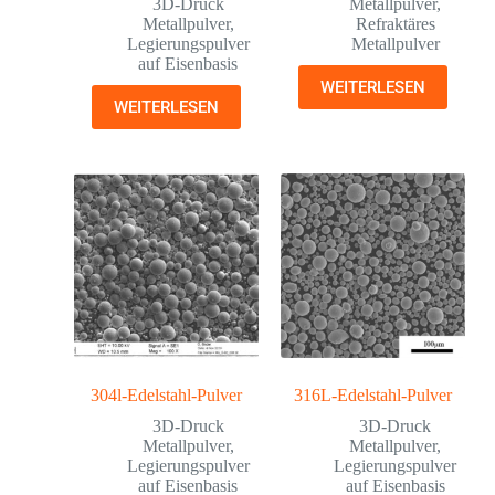
3D-Druck
Metallpulver
,
Metallpulver
,
Refraktäres
Legierungspulver
Metallpulver
auf Eisenbasis
WEITERLESEN
WEITERLESEN
304l-Edelstahl-Pulver
316L-Edelstahl-Pulver
3D-Druck
3D-Druck
Metallpulver
,
Metallpulver
,
Legierungspulver
Legierungspulver
auf Eisenbasis
auf Eisenbasis