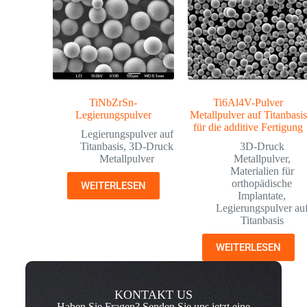
TiNbZrSn-
Ti6Al4V-Pulver
Legierungspulver
Metallpulver auf Titanbasis
für die additive Fertigung
Legierungspulver auf
Titanbasis
,
3D-Druck
3D-Druck
Metallpulver
Metallpulver
,
Materialien für
orthopädische
WEITERLESEN
Implantate
,
Legierungspulver au
Titanbasis
WEITERLESEN
KONTAKT US
Haben Sie Fragen? Senden Sie uns jetzt eine