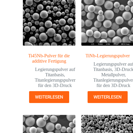
Ti45Nb-Pulver für die
TiNb-Legierungspulver
additive Fertigung
Legierungspulver au
Legierungspulver auf
Titanbasis
,
3D-Druc
Titanbasis
,
Metallpulver
,
Titanlegierungspulver
Titanlegierungspulve
für den 3D-Druck
für den 3D-Druck
WEITERLESEN
WEITERLESEN