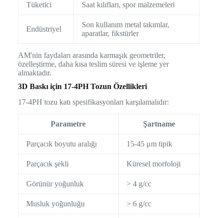
Tüketici
Saat kılıfları, spor malzemeleri
Son kullanım metal takımlar,
Endüstriyel
aparatlar, fikstürler
AM'nin faydaları arasında karmaşık geometriler,
özelleştirme, daha kısa teslim süresi ve işleme yer
almaktadır.
3D Baskı için 17-4PH Tozun Özellikleri
17-4PH tozu katı spesifikasyonları karşılamalıdır:
Parametre
Şartname
Parçacık boyutu aralığı
15-45 μm tipik
Parçacık şekli
Küresel morfoloji
Görünür yoğunluk
> 4 g/cc
Musluk yoğunluğu
> 6 g/cc