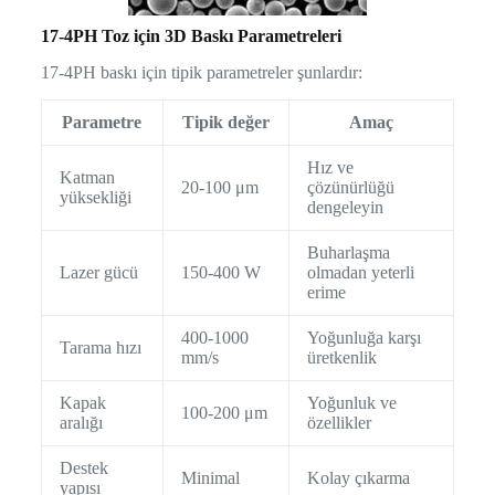
17-4PH Toz için 3D Baskı Parametreleri
17-4PH baskı için tipik parametreler şunlardır:
Parametre
Tipik değer
Amaç
Hız ve
Katman
20-100 μm
çözünürlüğü
yüksekliği
dengeleyin
Buharlaşma
Lazer gücü
150-400 W
olmadan yeterli
erime
400-1000
Yoğunluğa karşı
Tarama hızı
mm/s
üretkenlik
Kapak
Yoğunluk ve
100-200 μm
aralığı
özellikler
Destek
Minimal
Kolay çıkarma
yapısı