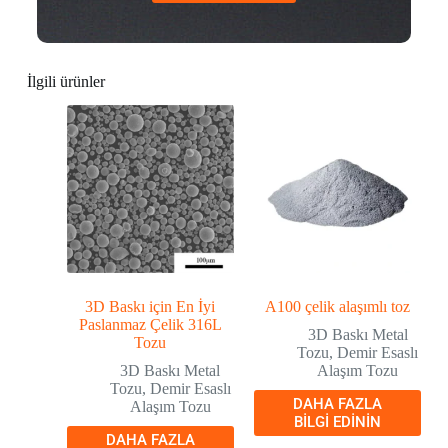
İlgili ürünler
3D Baskı için En İyi
A100 çelik alaşımlı toz
Paslanmaz Çelik 316L
3D Baskı Metal
Tozu
Tozu
,
Demir Esaslı
3D Baskı Metal
Alaşım Tozu
Tozu
,
Demir Esaslı
DAHA FAZLA
Alaşım Tozu
BILGI EDININ
DAHA FAZLA