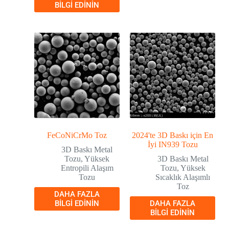
BILGI EDININ
FeCoNiCrMo Toz
2024'te 3D Baskı için En
İyi IN939 Tozu
3D Baskı Metal
Tozu
,
Yüksek
3D Baskı Metal
Entropili Alaşım
Tozu
,
Yüksek
Tozu
Sıcaklık Alaşımlı
Toz
DAHA FAZLA
BILGI EDININ
DAHA FAZLA
BILGI EDININ