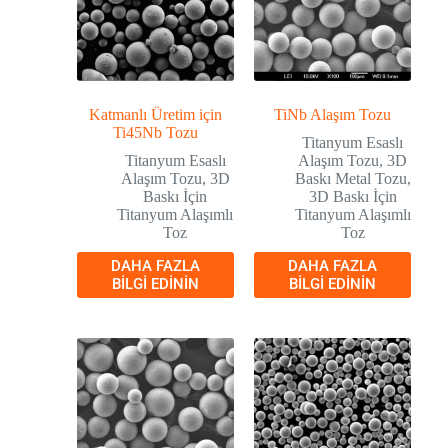
Katmanlı Üretim için
TiNb Alaşım Tozu
Ti45Nb Tozu
Titanyum Esaslı
Titanyum Esaslı
Alaşım Tozu
,
3D
Alaşım Tozu
,
3D
Baskı Metal Tozu
,
Baskı İçin
3D Baskı İçin
Titanyum Alaşımlı
Titanyum Alaşımlı
Toz
Toz
DAHA FAZLA
DAHA FAZLA
BILGI EDININ
BILGI EDININ