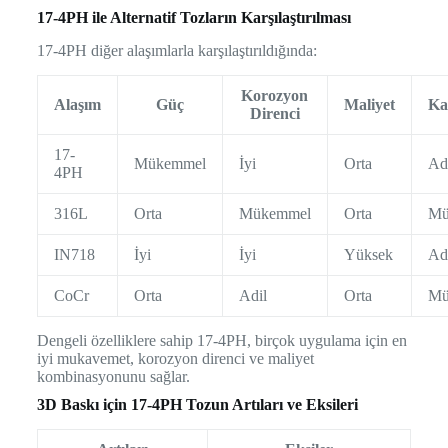
17-4PH ile Alternatif Tozların Karşılaştırılması
17-4PH diğer alaşımlarla karşılaştırıldığında:
Korozyon
Alaşım
Güç
Maliyet
Ka
Direnci
17-
Mükemmel
İyi
Orta
Ad
4PH
316L
Orta
Mükemmel
Orta
Mü
IN718
İyi
İyi
Yüksek
Ad
CoCr
Orta
Adil
Orta
Mü
Dengeli özelliklere sahip 17-4PH, birçok uygulama için en
iyi mukavemet, korozyon direnci ve maliyet
kombinasyonunu sağlar.
3D Baskı için 17-4PH Tozun Artıları ve Eksileri