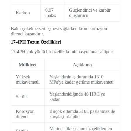
0,07
Güçlendirici ve karbür
Karbon
maks.
oluşturucu
Bakır çökelme sertleşmesi sağlarken krom korozyon
direnci kazandırır.
17-4PH Tozun Özellikleri
17-4PH çok yönlü bir özellik kombinasyonuna sahiptir:
Mülkiyet
Açıklama
Yüksek
Yaşlandırılmış durumda 1310
mukavemetli
MPa'ya kadar gerilme mukavemeti
Yaşlandırıldığında 40 HRC'ye
Sertlik
kadar
Korozyon
Birçok ortamda 316L paslanmaz ile
direnci
karşılaştırılabilir
Martensitik paslanmaz çeliklerden