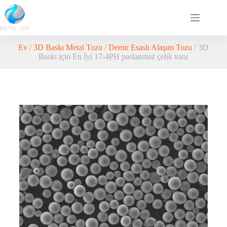
Ev
/
3D Baskı Metal Tozu
/
Demir Esaslı Alaşım Tozu
/ 3D
Baskı için En İyi 17-4PH paslanmaz çelik tozu