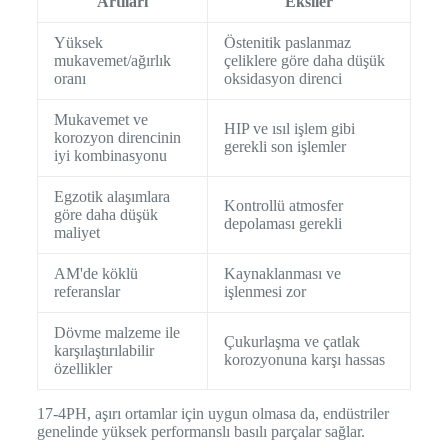
Artıları
Eksiler
Yüksek
Östenitik paslanmaz
mukavemet/ağırlık
çeliklere göre daha düşük
oranı
oksidasyon direnci
Mukavemet ve
HIP ve ısıl işlem gibi
korozyon direncinin
gerekli son işlemler
iyi kombinasyonu
Egzotik alaşımlara
Kontrollü atmosfer
göre daha düşük
depolaması gerekli
maliyet
AM'de köklü
Kaynaklanması ve
referanslar
işlenmesi zor
Dövme malzeme ile
Çukurlaşma ve çatlak
karşılaştırılabilir
korozyonuna karşı hassas
özellikler
17-4PH, aşırı ortamlar için uygun olmasa da, endüstriler
genelinde yüksek performanslı basılı parçalar sağlar.