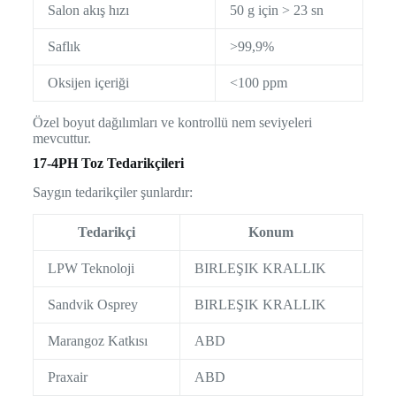
Salon akış hızı
50 g için > 23 sn
Saflık
>99,9%
Oksijen içeriği
<100 ppm
Özel boyut dağılımları ve kontrollü nem seviyeleri
mevcuttur.
17-4PH Toz Tedarikçileri
Saygın tedarikçiler şunlardır:
Tedarikçi
Konum
LPW Teknoloji
BIRLEŞIK KRALLIK
Sandvik Osprey
BIRLEŞIK KRALLIK
Marangoz Katkısı
ABD
Praxair
ABD