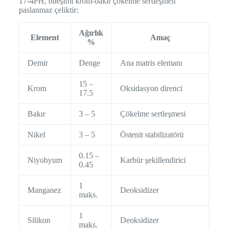
17-4PH, bileşimi krom-bakır çökelme sertleşmeli
paslanmaz çeliktir:
Ağırlık
Element
Amaç
%
Demir
Denge
Ana matris elemanı
15 –
Krom
Oksidasyon direnci
17.5
Bakır
3 – 5
Çökelme sertleşmesi
Nikel
3 – 5
Östenit stabilizatörü
0.15 –
Niyobyum
Karbür şekillendirici
0.45
1
Manganez
Deoksidizer
maks.
1
Silikon
Deoksidizer
maks.