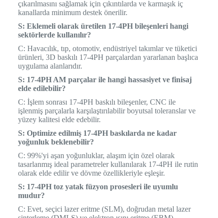
çıkarılmasını sağlamak için çıkıntılarda ve karmaşık iç
kanallarda minimum destek önerilir.
S: Eklemeli olarak üretilen 17-4PH bileşenleri hangi
sektörlerde kullanılır?
C: Havacılık, tıp, otomotiv, endüstriyel takımlar ve tüketici
ürünleri, 3D baskılı 17-4PH parçalardan yararlanan başlıca
uygulama alanlarıdır.
S: 17-4PH AM parçalar ile hangi hassasiyet ve finisaj
elde edilebilir?
C: İşlem sonrası 17-4PH baskılı bileşenler, CNC ile
işlenmiş parçalarla karşılaştırılabilir boyutsal toleranslar ve
yüzey kalitesi elde edebilir.
S: Optimize edilmiş 17-4PH baskılarda ne kadar
yoğunluk beklenebilir?
C: 99%'yi aşan yoğunluklar, alaşım için özel olarak
tasarlanmış ideal parametreler kullanılarak 17-4PH ile rutin
olarak elde edilir ve dövme özellikleriyle eşleşir.
S: 17-4PH toz yatak füzyon prosesleri ile uyumlu
mudur?
C: Evet, seçici lazer eritme (SLM), doğrudan metal lazer
sinterleme (DMLS) ve elektron ışını eritme (EBM)