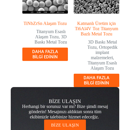
TiNbZrSn Alaşım Tozu
Katmanlı Üretim için
Ti6Al4V Toz Titanyum
Titanyum Esaslı
Bazlı Metal Tozu
Alaşım Tozu
,
3D
Baskı Metal Tozu
3D Baskı Metal
Tozu
,
Ortopedik
DAHA FAZLA
implant
BILGI EDININ
malzemeleri
,
Titanyum Esaslı
Alaşım Tozu
DAHA FAZLA
BILGI EDININ
BİZE ULAŞIN
Herhangi bir sorunuz var mı? Bize şimdi mesaj
gönderin! Mesajınızı aldıktan sonra tüm
ekibimizle talebinize hizmet edeceğiz.
BİZE ULAŞIN