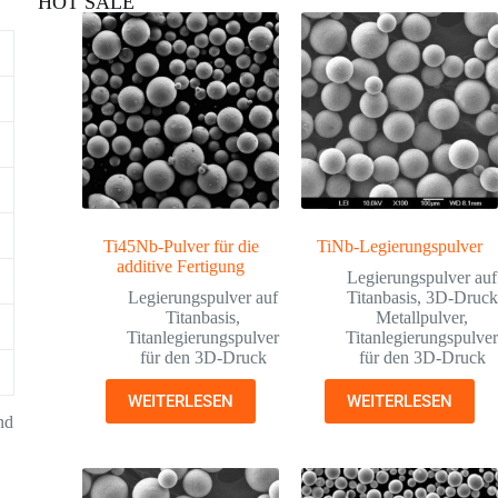
HOT SALE
Ti45Nb-Pulver für die
TiNb-Legierungspulver
additive Fertigung
Legierungspulver auf
Legierungspulver auf
Titanbasis
,
3D-Druck
Titanbasis
,
Metallpulver
,
Titanlegierungspulver
Titanlegierungspulve
für den 3D-Druck
für den 3D-Druck
WEITERLESEN
WEITERLESEN
nd