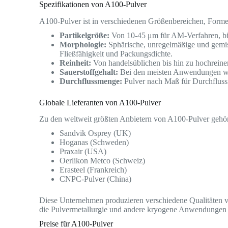
Spezifikationen von A100-Pulver
A100-Pulver ist in verschiedenen Größenbereichen, Formen
Partikelgröße:
Von 10-45 μm für AM-Verfahren, bis
Morphologie:
Sphärische, unregelmäßige und gemisc
Fließfähigkeit und Packungsdichte.
Reinheit:
Von handelsüblichen bis hin zu hochrein
Sauerstoffgehalt:
Bei den meisten Anwendungen we
Durchflussmenge:
Pulver nach Maß für Durchfluss
Globale Lieferanten von A100-Pulver
Zu den weltweit größten Anbietern von A100-Pulver gehö
Sandvik Osprey (UK)
Hoganas (Schweden)
Praxair (USA)
Oerlikon Metco (Schweiz)
Erasteel (Frankreich)
CNPC-Pulver (China)
Diese Unternehmen produzieren verschiedene Qualitäten von
die Pulvermetallurgie und andere kryogene Anwendungen z
Preise für A100-Pulver