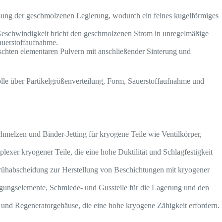
bung der geschmolzenen Legierung, wodurch ein feines kugelförmiges
Geschwindigkeit bricht den geschmolzenen Strom in unregelmäßige
Sauerstoffaufnahme.
hten elementaren Pulvern mit anschließender Sinterung und
lle über Partikelgrößenverteilung, Form, Sauerstoffaufnahme und
hmelzen und Binder-Jetting für kryogene Teile wie Ventilkörper,
lexer kryogener Teile, die eine hohe Duktilität und Schlagfestigkeit
rühabscheidung zur Herstellung von Beschichtungen mit kryogener
gungselemente, Schmiede- und Gussteile für die Lagerung und den
und Regeneratorgehäuse, die eine hohe kryogene Zähigkeit erfordern.