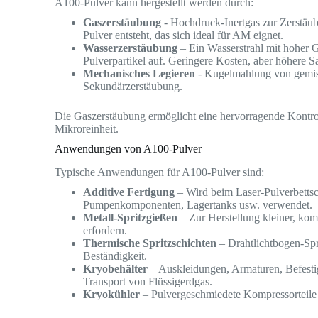
A100-Pulver kann hergestellt werden durch:
Gaszerstäubung
- Hochdruck-Inertgas zur Zerstäu
Pulver entsteht, das sich ideal für AM eignet.
Wasserzerstäubung
– Ein Wasserstrahl mit hoher 
Pulverpartikel auf. Geringere Kosten, aber höhere 
Mechanisches Legieren
- Kugelmahlung von gemisc
Sekundärzerstäubung.
Die Gaszerstäubung ermöglicht eine hervorragende Kontro
Mikroreinheit.
Anwendungen von A100-Pulver
Typische Anwendungen für A100-Pulver sind:
Additive Fertigung
– Wird beim Laser-Pulverbettsc
Pumpenkomponenten, Lagertanks usw. verwendet.
Metall-Spritzgießen
– Zur Herstellung kleiner, komp
erfordern.
Thermische Spritzschichten
– Drahtlichtbogen-Sp
Beständigkeit.
Kryobehälter
– Auskleidungen, Armaturen, Befesti
Transport von Flüssigerdgas.
Kryokühler
– Pulvergeschmiedete Kompressorteile 