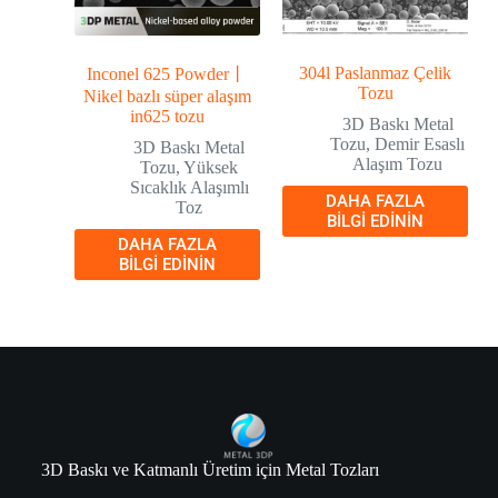
304l Paslanmaz Çelik
Inconel 625 Powder丨
Tozu
Nikel bazlı süper alaşım
in625 tozu
3D Baskı Metal
Tozu
,
Demir Esaslı
3D Baskı Metal
Alaşım Tozu
Tozu
,
Yüksek
Sıcaklık Alaşımlı
DAHA FAZLA
Toz
BILGI EDININ
DAHA FAZLA
BILGI EDININ
3D Baskı ve Katmanlı Üretim için Metal Tozları