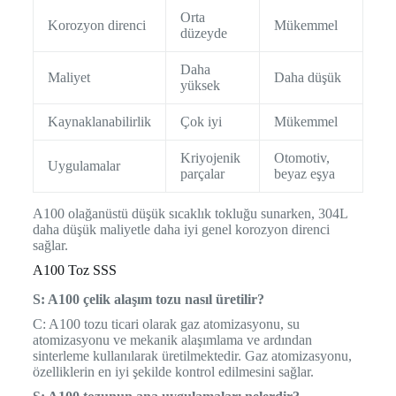
Orta
Korozyon direnci
Mükemmel
düzeyde
Daha
Maliyet
Daha düşük
yüksek
Kaynaklanabilirlik
Çok iyi
Mükemmel
Kriyojenik
Otomotiv,
Uygulamalar
parçalar
beyaz eşya
A100 olağanüstü düşük sıcaklık tokluğu sunarken, 304L
daha düşük maliyetle daha iyi genel korozyon direnci
sağlar.
A100 Toz SSS
S: A100 çelik alaşım tozu nasıl üretilir?
C: A100 tozu ticari olarak gaz atomizasyonu, su
atomizasyonu ve mekanik alaşımlama ve ardından
sinterleme kullanılarak üretilmektedir. Gaz atomizasyonu,
özelliklerin en iyi şekilde kontrol edilmesini sağlar.