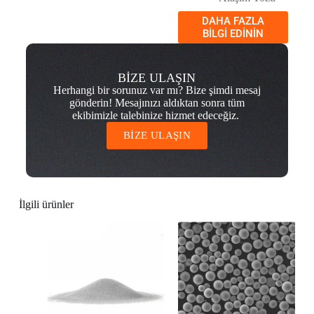
DAHA FAZLA
BILGI EDININ
BİZE ULAŞIN
Herhangi bir sorunuz var mı? Bize şimdi mesaj
gönderin! Mesajınızı aldıktan sonra tüm
ekibimizle talebinize hizmet edeceğiz.
BİZE ULAŞIN
İlgili ürünler