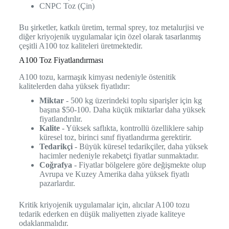
CNPC Toz (Çin)
Bu şirketler, katkılı üretim, termal sprey, toz metalurjisi ve
diğer kriyojenik uygulamalar için özel olarak tasarlanmış
çeşitli A100 toz kaliteleri üretmektedir.
A100 Toz Fiyatlandırması
A100 tozu, karmaşık kimyası nedeniyle östenitik
kalitelerden daha yüksek fiyatlıdır:
Miktar
- 500 kg üzerindeki toplu siparişler için kg
başına $50-100. Daha küçük miktarlar daha yüksek
fiyatlandırılır.
Kalite
- Yüksek saflıkta, kontrollü özelliklere sahip
küresel toz, birinci sınıf fiyatlandırma gerektirir.
Tedarikçi
- Büyük küresel tedarikçiler, daha yüksek
hacimler nedeniyle rekabetçi fiyatlar sunmaktadır.
Coğrafya
- Fiyatlar bölgelere göre değişmekte olup
Avrupa ve Kuzey Amerika daha yüksek fiyatlı
pazarlardır.
Kritik kriyojenik uygulamalar için, alıcılar A100 tozu
tedarik ederken en düşük maliyetten ziyade kaliteye
odaklanmalıdır.