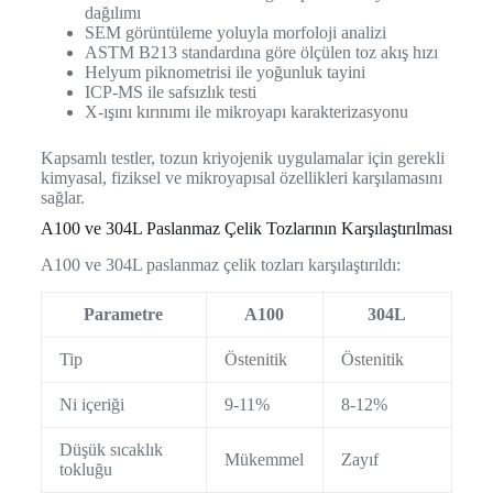
dağılımı
SEM görüntüleme yoluyla morfoloji analizi
ASTM B213 standardına göre ölçülen toz akış hızı
Helyum piknometrisi ile yoğunluk tayini
ICP-MS ile safsızlık testi
X-ışını kırınımı ile mikroyapı karakterizasyonu
Kapsamlı testler, tozun kriyojenik uygulamalar için gerekli
kimyasal, fiziksel ve mikroyapısal özellikleri karşılamasını
sağlar.
A100 ve 304L Paslanmaz Çelik Tozlarının Karşılaştırılması
A100 ve 304L paslanmaz çelik tozları karşılaştırıldı:
Parametre
A100
304L
Tip
Östenitik
Östenitik
Ni içeriği
9-11%
8-12%
Düşük sıcaklık
Mükemmel
Zayıf
tokluğu