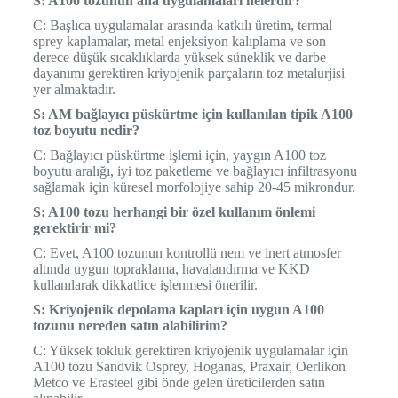
S: A100 tozunun ana uygulamaları nelerdir?
C: Başlıca uygulamalar arasında katkılı üretim, termal
sprey kaplamalar, metal enjeksiyon kalıplama ve son
derece düşük sıcaklıklarda yüksek süneklik ve darbe
dayanımı gerektiren kriyojenik parçaların toz metalurjisi
yer almaktadır.
S: AM bağlayıcı püskürtme için kullanılan tipik A100
toz boyutu nedir?
C: Bağlayıcı püskürtme işlemi için, yaygın A100 toz
boyutu aralığı, iyi toz paketleme ve bağlayıcı infiltrasyonu
sağlamak için küresel morfolojiye sahip 20-45 mikrondur.
S: A100 tozu herhangi bir özel kullanım önlemi
gerektirir mi?
C: Evet, A100 tozunun kontrollü nem ve inert atmosfer
altında uygun topraklama, havalandırma ve KKD
kullanılarak dikkatlice işlenmesi önerilir.
S: Kriyojenik depolama kapları için uygun A100
tozunu nereden satın alabilirim?
C: Yüksek tokluk gerektiren kriyojenik uygulamalar için
A100 tozu Sandvik Osprey, Hoganas, Praxair, Oerlikon
Metco ve Erasteel gibi önde gelen üreticilerden satın