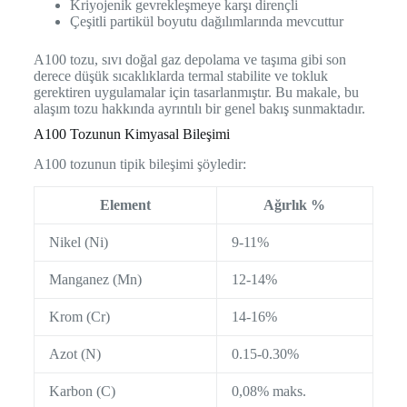
Kriyojenik gevrekleşmeye karşı dirençli
Çeşitli partikül boyutu dağılımlarında mevcuttur
A100 tozu, sıvı doğal gaz depolama ve taşıma gibi son
derece düşük sıcaklıklarda termal stabilite ve tokluk
gerektiren uygulamalar için tasarlanmıştır. Bu makale, bu
alaşım tozu hakkında ayrıntılı bir genel bakış sunmaktadır.
A100 Tozunun Kimyasal Bileşimi
A100 tozunun tipik bileşimi şöyledir:
Element
Ağırlık %
Nikel (Ni)
9-11%
Manganez (Mn)
12-14%
Krom (Cr)
14-16%
Azot (N)
0.15-0.30%
Karbon (C)
0,08% maks.