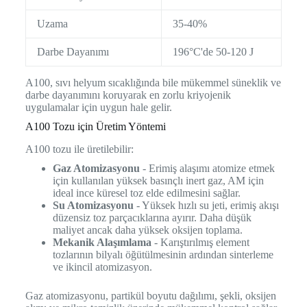
Uzama
35-40%
Darbe Dayanımı
196°C'de 50-120 J
A100, sıvı helyum sıcaklığında bile mükemmel süneklik ve
darbe dayanımını koruyarak en zorlu kriyojenik
uygulamalar için uygun hale gelir.
A100 Tozu için Üretim Yöntemi
A100 tozu ile üretilebilir:
Gaz Atomizasyonu
- Erimiş alaşımı atomize etmek
için kullanılan yüksek basınçlı inert gaz, AM için
ideal ince küresel toz elde edilmesini sağlar.
Su Atomizasyonu
- Yüksek hızlı su jeti, erimiş akışı
düzensiz toz parçacıklarına ayırır. Daha düşük
maliyet ancak daha yüksek oksijen toplama.
Mekanik Alaşımlama
- Karıştırılmış element
tozlarının bilyalı öğütülmesinin ardından sinterleme
ve ikincil atomizasyon.
Gaz atomizasyonu, partikül boyutu dağılımı, şekli, oksijen