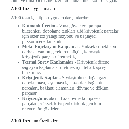
alımı ve mikro temizlik üzerinde mükemmel kontrol sağlar.
A100 Toz Uygulamaları
A100 tozu için tipik uygulamalar şunlardır:
Katmanlı Üretim
- Vana gövdeleri, pompa
bileşenleri, depolama tankları gibi kriyojenik parçalar
için lazer toz yatağı füzyonu ve bağlayıcı
püskürtmede kullanılır.
Metal Enjeksiyon Kalıplama
- Yüksek süneklik ve
darbe dayanımı gerektiren küçük, karmaşık
kriyojenik parçalar üretmek için.
Termal Sprey Kaplamalar
- Kriyojenik direnç
sağlayan kaplamalar üretmek için tel ark sprey
biriktirme.
Kriyojenik Kaplar
- Sıvılaştırılmış doğal gazın
depolanması, taşınması için astarlar, bağlantı
parçaları, bağlantı elemanları, dövme ve döküm
parçalar.
Kriyosoğutucular
- Toz dövme kompresör
parçaları, yüksek kriyojenik tokluk gerektiren
rejeneratör gövdeleri.
A100 Tozunun Özellikleri