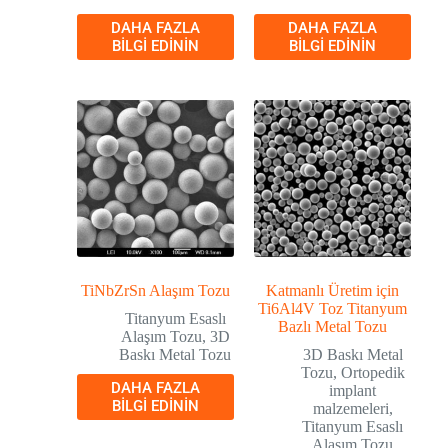
DAHA FAZLA
DAHA FAZLA
BILGI EDININ
BILGI EDININ
TiNbZrSn Alaşım Tozu
Katmanlı Üretim için
Ti6Al4V Toz Titanyum
Titanyum Esaslı
Bazlı Metal Tozu
Alaşım Tozu
,
3D
Baskı Metal Tozu
3D Baskı Metal
Tozu
,
Ortopedik
DAHA FAZLA
implant
BILGI EDININ
malzemeleri
,
Titanyum Esaslı
Alaşım Tozu