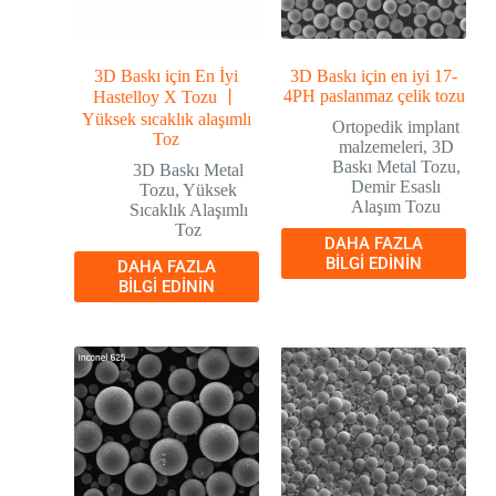
3D Baskı için En İyi
3D Baskı için en iyi 17-
4PH paslanmaz çelik tozu
Hastelloy X Tozu 丨
Yüksek sıcaklık alaşımlı
Ortopedik implant
Toz
malzemeleri
,
3D
Baskı Metal Tozu
,
3D Baskı Metal
Demir Esaslı
Tozu
,
Yüksek
Alaşım Tozu
Sıcaklık Alaşımlı
Toz
DAHA FAZLA
BILGI EDININ
DAHA FAZLA
BILGI EDININ