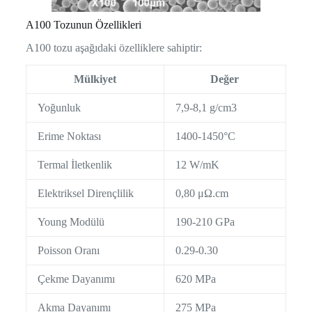
A100 Tozunun Özellikleri
A100 tozu aşağıdaki özelliklere sahiptir:
Mülkiyet
Değer
Yoğunluk
7,9-8,1 g/cm3
Erime Noktası
1400-1450°C
Termal İletkenlik
12 W/mK
Elektriksel Dirençlilik
0,80 μΩ.cm
Young Modülü
190-210 GPa
Poisson Oranı
0.29-0.30
Çekme Dayanımı
620 MPa
Akma Dayanımı
275 MPa