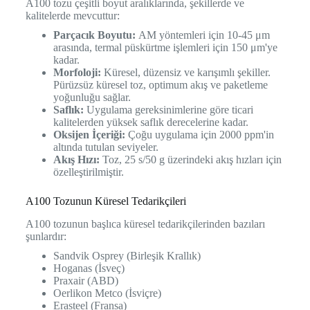
A100 tozu çeşitli boyut aralıklarında, şekillerde ve
kalitelerde mevcuttur:
Parçacık Boyutu:
AM yöntemleri için 10-45 μm
arasında, termal püskürtme işlemleri için 150 μm'ye
kadar.
Morfoloji:
Küresel, düzensiz ve karışımlı şekiller.
Pürüzsüz küresel toz, optimum akış ve paketleme
yoğunluğu sağlar.
Saflık:
Uygulama gereksinimlerine göre ticari
kalitelerden yüksek saflık derecelerine kadar.
Oksijen İçeriği:
Çoğu uygulama için 2000 ppm'in
altında tutulan seviyeler.
Akış Hızı:
Toz, 25 s/50 g üzerindeki akış hızları için
özelleştirilmiştir.
A100 Tozunun Küresel Tedarikçileri
A100 tozunun başlıca küresel tedarikçilerinden bazıları
şunlardır:
Sandvik Osprey (Birleşik Krallık)
Hoganas (İsveç)
Praxair (ABD)
Oerlikon Metco (İsviçre)
Erasteel (Fransa)