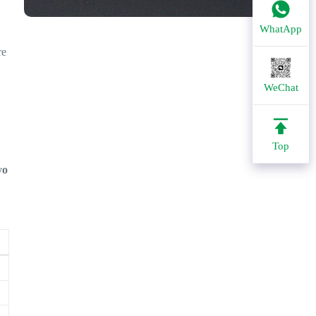
WhatApp
re
WeChat
Top
vo