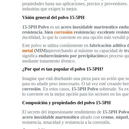
propiedades hasta sus aplicaciones, precios y proveedores. A
industrias que exigen lo mejor.
Visión general del polvo 15-5PH
15-5PH Polvo
es un
acero inoxidable martensítico endu
resistencia
,
bien
corrosión
resistencia
y
excelente resiste
ductilidad, lo que lo convierte en una opción más versátil 
Este polvo se utiliza comúnmente en
fabricación aditiva 
metal
(MIM)
aprovechando al máximo su capacidad de
tr
significa
endurecimiento por precipitación
un proceso qu
mediante tratamiento térmico.
¿Por qué es tan popular el polvo 15-5PH?
Imagine que está diseñando una pieza para un avión que no
para no añadir peso innecesario. O tal vez esté creando he
corrosión
. En estos casos,
15-5PH Polvo
sobresale. Su ex
lo convierte en la mejor opción para los sectores en los qu
Composición y propiedades del polvo 15-5PH
El secreto del impresionante rendimiento de
15-5PH Polv
acero inoxidable martensítico
aleado con
cromo
,
níquel
resistencia, tenacidad y resistencia a la corrosión.