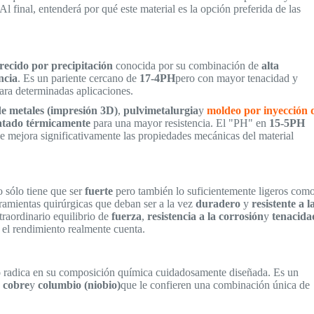
l final, entenderá por qué este material es la opción preferida de las
recido por precipitación
conocida por su combinación de
alta
ncia
. Es un pariente cercano de
17-4PH
pero con mayor tenacidad y
para determinadas aplicaciones.
de metales (impresión 3D)
,
pulvimetalurgia
y
moldeo por inyección 
atado térmicamente
para una mayor resistencia. El "PH" en
15-5PH
e mejora significativamente las propiedades mecánicas del material
 sólo tiene que ser
fuerte
pero también lo suficientemente ligeros com
rramientas quirúrgicas que deban ser a la vez
duradero
y
resistente a l
traordinario equilibrio de
fuerza
,
resistencia a la corrosión
y
tenacida
e el rendimiento realmente cuenta.
o
radica en su composición química cuidadosamente diseñada. Es un
,
cobre
y
columbio (niobio)
que le confieren una combinación única de