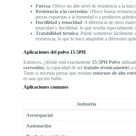
Fuerza
: Ofrece un alto nivel de resistencia a la trac
Resistencia a la corrosión
: Ofrece buena resistenci
piezas expuestas a la humedad o a productos químic
Ductilidad y tenacidad
: A diferencia de otros mater
tenacidad y ductilidad, lo que resulta especialmente 
Tratabilidad térmica
: Puede someterse fácilmente a
resistencia, lo que lo hace adaptable a diferentes apl
Aplicaciones del polvo 15-5PH
Entonces, ¿dónde está exactamente
15-5PH Polvo
utiliza
corrosión
y la capacidad de ser
tratado térmicamente
La s
Tanto si necesita piezas que resistan
entornos de alto estr
es una opción fiable.
Aplicaciones comunes
Industria
Aeroespacial
Automoción