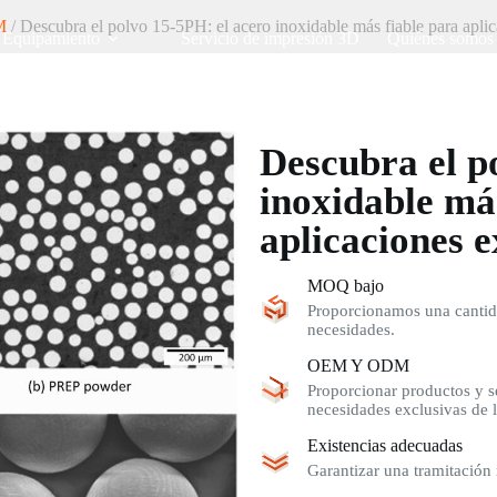
M
/ Descubra el polvo 15-5PH: el acero inoxidable más fiable para aplic
Equipamiento
Servicio de impresión 3D
Quiénes somos
Descubra el p
inoxidable má
aplicaciones e
MOQ bajo
Proporcionamos una cantida
necesidades.
OEM Y ODM
Proporcionar productos y se
necesidades exclusivas de l
Existencias adecuadas
Garantizar una tramitación 