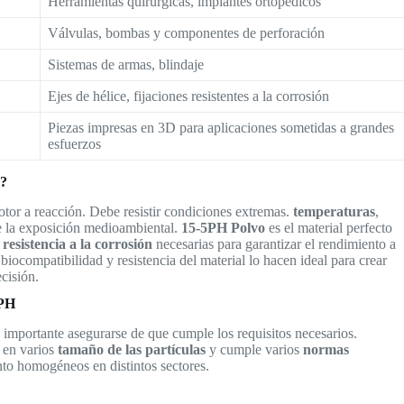
Herramientas quirúrgicas, implantes ortopédicos
Válvulas, bombas y componentes de perforación
Sistemas de armas, blindaje
Ejes de hélice, fijaciones resistentes a la corrosión
Piezas impresas en 3D para aplicaciones sometidas a grandes
esfuerzos
s?
tor a reacción. Debe resistir condiciones extremas.
temperaturas
,
 la exposición medioambiental.
15-5PH Polvo
es el material perfecto
y
resistencia a la corrosión
necesarias para garantizar el rendimiento a
biocompatibilidad y resistencia del material lo hacen ideal para crear
cisión.
5PH
es importante asegurarse de que cumple los requisitos necesarios.
 en varios
tamaño de las partículas
y cumple varios
normas
nto homogéneos en distintos sectores.