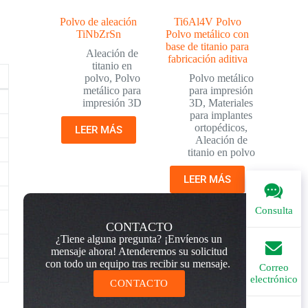
Polvo de aleación
Ti6Al4V Polvo
TiNbZrSn
Polvo metálico con
base de titanio para
Aleación de
fabricación aditiva
titanio en
polvo
,
Polvo
Polvo metálico
metálico para
para impresión
impresión 3D
3D
,
Materiales
para implantes
ortopédicos
,
LEER MÁS
Aleación de
titanio en polvo
LEER MÁS
Consulta
CONTACTO
¿Tiene alguna pregunta? ¡Envíenos un
mensaje ahora! Atenderemos su solicitud
con todo un equipo tras recibir su mensaje.
Correo
electrónico
CONTACTO