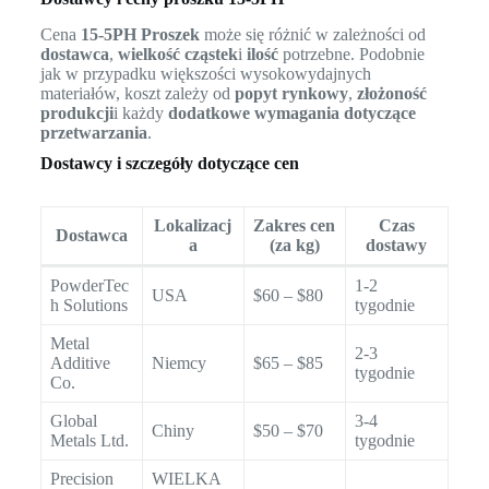
Cena
15-5PH Proszek
może się różnić w zależności od
dostawca
,
wielkość cząstek
i
ilość
potrzebne. Podobnie
jak w przypadku większości wysokowydajnych
materiałów, koszt zależy od
popyt rynkowy
,
złożoność
produkcji
i każdy
dodatkowe wymagania dotyczące
przetwarzania
.
Dostawcy i szczegóły dotyczące cen
Lokalizacj
Zakres cen
Czas
Dostawca
a
(za kg)
dostawy
PowderTec
1-2
USA
$60 – $80
h Solutions
tygodnie
Metal
2-3
Additive
Niemcy
$65 – $85
tygodnie
Co.
Global
3-4
Chiny
$50 – $70
Metals Ltd.
tygodnie
Precision
WIELKA