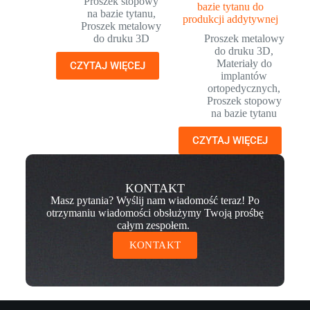
Proszek stopowy
bazie tytanu do
na bazie tytanu
,
produkcji addytywnej
Proszek metalowy
do druku 3D
Proszek metalowy
do druku 3D
,
Materiały do
CZYTAJ WIĘCEJ
implantów
ortopedycznych
,
Proszek stopowy
na bazie tytanu
CZYTAJ WIĘCEJ
KONTAKT
Masz pytania? Wyślij nam wiadomość teraz! Po
otrzymaniu wiadomości obsłużymy Twoją prośbę
całym zespołem.
KONTAKT