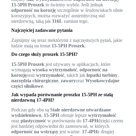
15-5PH Proszek
to świetny wybór. Jeśli jednak
odporność na korozję
szczególnie w środowiskach silnie
korozyjnych, można rozważyć austenityczną stal
nierdzewną, taką jak
316L
zamiast tego.
Najczęściej zadawane pytania
Zajmijmy się teraz niektórymi z najczęstszych pytań, jakie
ludzie mają na temat
15-5PH Proszek
.
Do czego służy proszek 15-5PH?
15-5PH Proszek
jest używany w aplikacjach, które
wymagają
wysoka wytrzymałość
,
odporność na
korozję
oraz
wytrzymałość
, takich jak
łopatki turbiny
,
narzędzia chirurgiczne
,
zawory
oraz
Wysokowydajne
części silnikowe
.
Jak wypada porównanie proszku 15-5PH ze stalą
nierdzewną 17-4PH?
Podczas gdy oba są
Stale nierdzewne utwardzane
wydzieleniowo
,
15-5PH
oferuje lepsze
wytrzymałość
oraz
plastyczność
w porównaniu do
17-4PH
dzięki czemu
jest bardziej odpowiedni do zastosowań, w których
odporność na wstrząsy
jest ważne.
17-4PH
z drugiej