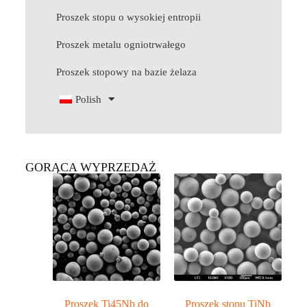
Proszek stopu o wysokiej entropii
Proszek metalu ogniotrwałego
Proszek stopowy na bazie żelaza
Polish
GORĄCA WYPRZEDAŻ
Proszek Ti45Nb do
Proszek stopu TiNb