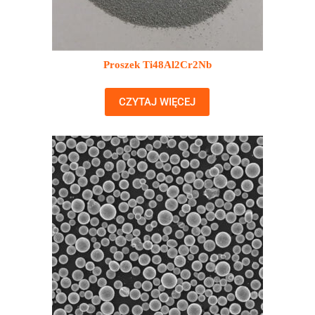
Proszek Ti48Al2Cr2Nb
CZYTAJ WIĘCEJ