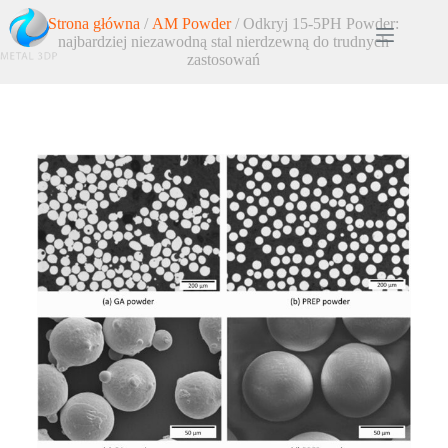
Strona główna
/
AM Powder
/ Odkryj 15-5PH Powder:
najbardziej niezawodną stal nierdzewną do trudnych
zastosowań