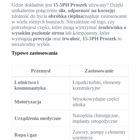
Gdzie dokładnie jest
15-5PH Proszek
używany? Dzięki
unikalnemu połączeniu
siła
,
odporność na korozję
i
zdolność do bycia
obróbka cieplna
znajduje zastosowanie
w wielu różnych branżach. Niezależnie od tego, czy
potrzebujesz części, które mogą wytrzymać
środowiska o
wysokim poziomie stresu
lub komponenty, które
wymagają
precyzja
oraz
trwałość
,
15-5PH Proszek
to
niezawodny wybór.
Typowe zastosowania
Przemysł
Zastosowanie
Lotnictwo i
Łopatki turbin, elementy
kosmonautyka
konstrukcyjne
Wysokowydajne części
Motoryzacja
silnika
Narzędzia chirurgiczne,
Urządzenia medyczne
implanty ortopedyczne
Zawory, pompy i elementy
Ropa i gaz
wiertnicze