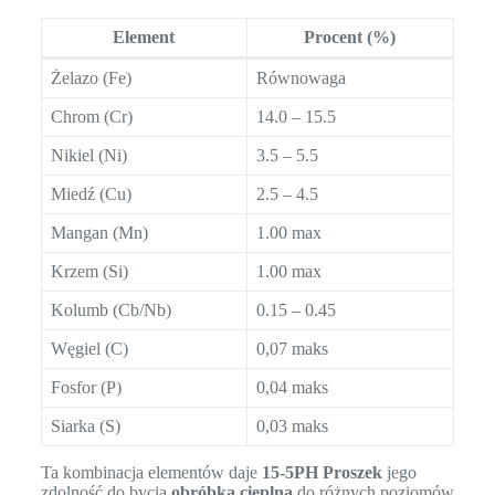
Element
Procent (%)
Żelazo (Fe)
Równowaga
Chrom (Cr)
14.0 – 15.5
Nikiel (Ni)
3.5 – 5.5
Miedź (Cu)
2.5 – 4.5
Mangan (Mn)
1.00 max
Krzem (Si)
1.00 max
Kolumb (Cb/Nb)
0.15 – 0.45
Węgiel (C)
0,07 maks
Fosfor (P)
0,04 maks
Siarka (S)
0,03 maks
Ta kombinacja elementów daje
15-5PH Proszek
jego
zdolność do bycia
obróbka cieplna
do różnych poziomów