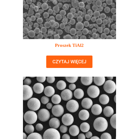
Proszek TiAl2
CZYTAJ WIĘCEJ