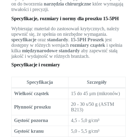
on do tworzenia
narzędzia chirurgiczne
które wymagają
trwałości i precyzji.
Specyfikacje, rozmiary i normy dla proszku 15-5PH
Wybierając materiał do zastosowań krytycznych, należy
upewnić się, że spełnia on niezbędne wymagania.
specyfikacje
oraz
standardy
.
15-5PH Proszek
jest
dostępny w różnych wersjach
rozmiary cząstek
i spełnia
kilka
międzynarodowe standardy
aby zapewnić stałą
jakość i wydajność w różnych branżach.
Specyfikacje i rozmiary
Specyfikacja
Szczegóły
Wielkość cząstek
15 do 45 μm (mikronów)
20 - 30 s/50 g (ASTM
Płynność proszku
B213)
Gęstość pozorna
4,5 - 5,0 g/cm³
Gęstość kranu
5,0 - 5,5 g/cm³