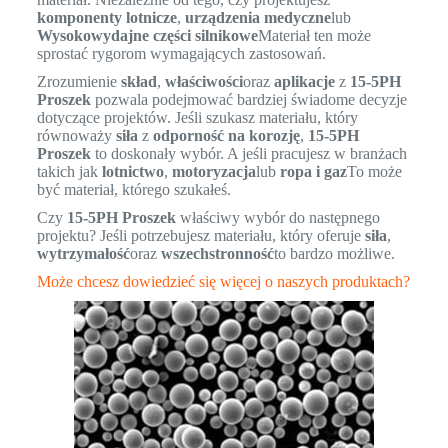
komponenty lotnicze
,
urządzenia medyczne
lub
Wysokowydajne części silnikowe
Materiał ten może
sprostać rygorom wymagających zastosowań.
Zrozumienie
skład
,
właściwości
oraz
aplikacje
z
15-5PH
Proszek
pozwala podejmować bardziej świadome decyzje
dotyczące projektów. Jeśli szukasz materiału, który
równoważy
siła
z
odporność na korozję
,
15-5PH
Proszek
to doskonały wybór. A jeśli pracujesz w branżach
takich jak
lotnictwo
,
motoryzacja
lub
ropa i gaz
To może
być materiał, którego szukałeś.
Czy
15-5PH Proszek
właściwy wybór do następnego
projektu? Jeśli potrzebujesz materiału, który oferuje
siła
,
wytrzymałość
oraz
wszechstronność
to bardzo możliwe.
Może chcesz dowiedzieć się więcej o naszych produktach?