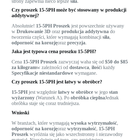
strony zapewnia nieco lepsze
siła
.
Czy proszek 15-5PH może być stosowany w produkcji
addytywnej?
Absolutnie!
15-5PH Proszek
jest powszechnie używany
w
Drukowanie 3D
oraz
produkcja addytywna
do
tworzenia części, które wymagają kombinacji
siła
,
odporność na korozję
oraz
precyzja
.
Jaka jest typowa cena proszku 15-5PH?
Cena
15-5PH Proszek
zazwyczaj waha się od
$50 do $85
za kilogram
w zależności od
dostawca
,
ilość
i każdy
Specyfikacje niestandardowe
wymagane.
Czy proszek 15-5PH jest łatwy w obróbce?
15-5PH
jest względnie
łatwy w obróbce
w jego
stan
wyżarzony
(Warunek A). Po
obróbka cieplna
Jednak
obróbka staje się coraz trudniejsza.
Wnioski
W branżach, które wymagają
wysoka wytrzymałość
,
odporność na korozję
oraz
wytrzymałość
,
15-5PH
Proszek
wyróżnia się jako wszechstronny i niezawodny
materiał. Niezależnie od tego, czy projektujesz