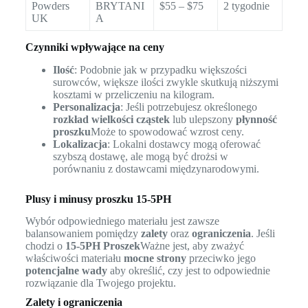
Powders
BRYTANI
$55 – $75
2 tygodnie
UK
A
Czynniki wpływające na ceny
Ilość
: Podobnie jak w przypadku większości
surowców, większe ilości zwykle skutkują niższymi
kosztami w przeliczeniu na kilogram.
Personalizacja
: Jeśli potrzebujesz określonego
rozkład wielkości cząstek
lub ulepszony
płynność
proszku
Może to spowodować wzrost ceny.
Lokalizacja
: Lokalni dostawcy mogą oferować
szybszą dostawę, ale mogą być drożsi w
porównaniu z dostawcami międzynarodowymi.
Plusy i minusy proszku 15-5PH
Wybór odpowiedniego materiału jest zawsze
balansowaniem pomiędzy
zalety
oraz
ograniczenia
. Jeśli
chodzi o
15-5PH Proszek
Ważne jest, aby zważyć
właściwości materiału
mocne strony
przeciwko jego
potencjalne wady
aby określić, czy jest to odpowiednie
rozwiązanie dla Twojego projektu.
Zalety i ograniczenia