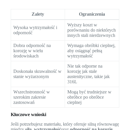
Zalety
Ograniczenia
Wyższy koszt w
Wysoka wytrzymałość i
porównaniu do niektórych
odporność
innych stali nierdzewnych
Dobra odporność na
Wymaga obróbki cieplnej,
korozję w wielu
aby osiągnąć pełną
środowiskach
wytrzymałość
Nie tak odporne na
Doskonała skrawalność w
korozję jak stale
stanie wyżarzonym
austenityczne, takie jak
316L
Wszechstronność w
Mogą być trudniejsze w
szerokim zakresie
obróbce po obróbce
zastosowań
cieplnej
Kluczowe wnioski
Jeśli potrzebujesz materiału, który oferuje silną równowagę
między
siła
,
wytrzymałość
oraz
odporność na korozję
,