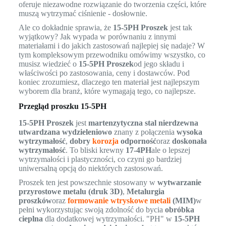
oferuje niezawodne rozwiązanie do tworzenia części, które
muszą wytrzymać ciśnienie - dosłownie.
Ale co dokładnie sprawia, że
15-5PH Proszek
jest tak
wyjątkowy? Jak wypada w porównaniu z innymi
materiałami i do jakich zastosowań najlepiej się nadaje? W
tym kompleksowym przewodniku omówimy wszystko, co
musisz wiedzieć o
15-5PH Proszek
od jego składu i
właściwości po zastosowania, ceny i dostawców. Pod
koniec zrozumiesz, dlaczego ten materiał jest najlepszym
wyborem dla branż, które wymagają tego, co najlepsze.
Przegląd proszku 15-5PH
15-5PH Proszek
jest
martenzytyczna stal nierdzewna
utwardzana wydzieleniowo
znany z połączenia
wysoka
wytrzymałość
,
dobry
korozja
odporność
oraz
doskonała
wytrzymałość
. To bliski krewny
17-4PH
ale o lepszej
wytrzymałości i plastyczności, co czyni go bardziej
uniwersalną opcją do niektórych zastosowań.
Proszek ten jest powszechnie stosowany w
wytwarzanie
przyrostowe metalu (druk 3D)
,
Metalurgia
proszków
oraz
formowanie wtryskowe metali
(MIM)
w
pełni wykorzystując swoją zdolność do bycia
obróbka
cieplna
dla dodatkowej wytrzymałości. "PH" w
15-5PH