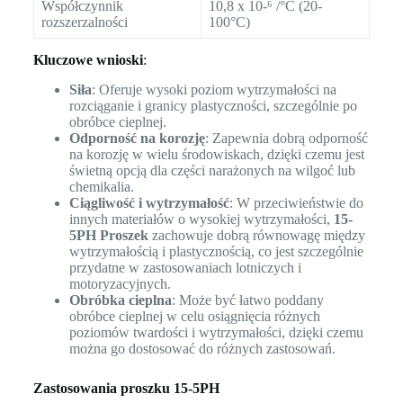
Współczynnik
10,8 x 10-⁶ /°C (20-
rozszerzalności
100°C)
Kluczowe wnioski
:
Siła
: Oferuje wysoki poziom wytrzymałości na
rozciąganie i granicy plastyczności, szczególnie po
obróbce cieplnej.
Odporność na korozję
: Zapewnia dobrą odporność
na korozję w wielu środowiskach, dzięki czemu jest
świetną opcją dla części narażonych na wilgoć lub
chemikalia.
Ciągliwość i wytrzymałość
: W przeciwieństwie do
innych materiałów o wysokiej wytrzymałości,
15-
5PH Proszek
zachowuje dobrą równowagę między
wytrzymałością i plastycznością, co jest szczególnie
przydatne w zastosowaniach lotniczych i
motoryzacyjnych.
Obróbka cieplna
: Może być łatwo poddany
obróbce cieplnej w celu osiągnięcia różnych
poziomów twardości i wytrzymałości, dzięki czemu
można go dostosować do różnych zastosowań.
Zastosowania proszku 15-5PH