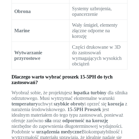
Systemy uzbrojenia,
Obrona
opancerzenie
Wały śmigieł, elementy
Marine
złączne odporne na
korozję
Części drukowane w 3D
Wytwarzanie
do zastosowań
przyrostowe
wymagających wysokich
obciążeń
Dlaczego warto wybrać proszek 15-5PH do tych
zastosowań?
Wyobraź sobie, że projektujesz
łopatka turbiny
dla silnika
odrzutowego. Musi wytrzymać ekstremalne warunki
temperatury
uchwyt
szybkie obroty
i oprzeć się
korozja
z
narażenia środowiskowego.
15-5PH Proszek
jest
idealnym materiałem do tego typu zastosowań, ponieważ
oferuje zarówno
siła
oraz
odporność na korozję
niezbędne do zapewnienia długoterminowej wydajności.
Podobnie w
urządzenia medyczne
Biokompatybilność i
wytrzymałość materiału sprawiają, że idealnie nadaje się