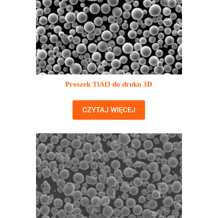
Proszek TiAl3 do druku 3D
CZYTAJ WIĘCEJ