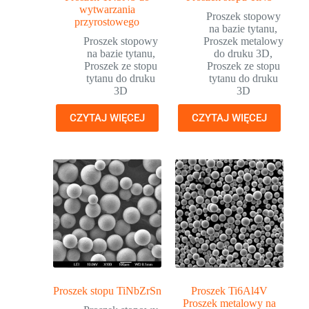
wytwarzania
Proszek stopowy
przyrostowego
na bazie tytanu
,
Proszek stopowy
Proszek metalowy
na bazie tytanu
,
do druku 3D
,
Proszek ze stopu
Proszek ze stopu
tytanu do druku
tytanu do druku
3D
3D
CZYTAJ WIĘCEJ
CZYTAJ WIĘCEJ
Proszek stopu TiNbZrSn
Proszek Ti6Al4V
Proszek metalowy na