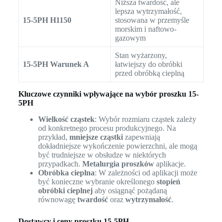
Niższa twardość, ale
lepsza wytrzymałość,
15-5PH H1150
stosowana w przemyśle
morskim i naftowo-
gazowym
Stan wyżarzony,
15-5PH Warunek A
łatwiejszy do obróbki
przed obróbką cieplną
Kluczowe czynniki wpływające na wybór proszku 15-
5PH
Wielkość cząstek
: Wybór rozmiaru cząstek zależy
od konkretnego procesu produkcyjnego. Na
przykład,
mniejsze cząstki
zapewniają
dokładniejsze wykończenie powierzchni, ale mogą
być trudniejsze w obsłudze w niektórych
przypadkach.
Metalurgia proszków
aplikacje.
Obróbka cieplna
: W zależności od aplikacji może
być konieczne wybranie określonego
stopień
obróbki cieplnej
aby osiągnąć pożądaną
równowagę
twardość
oraz
wytrzymałość
.
Dostawcy i ceny proszku 15-5PH