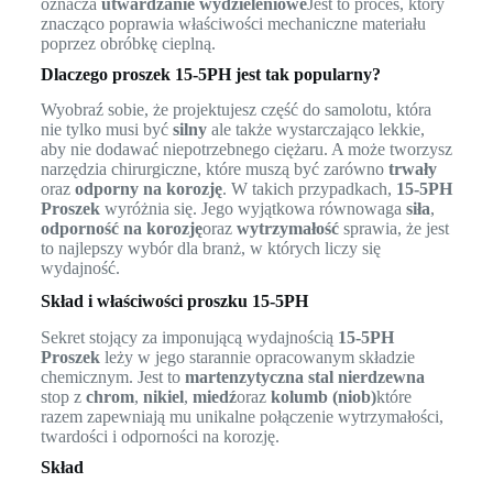
oznacza
utwardzanie wydzieleniowe
Jest to proces, który
znacząco poprawia właściwości mechaniczne materiału
poprzez obróbkę cieplną.
Dlaczego proszek 15-5PH jest tak popularny?
Wyobraź sobie, że projektujesz część do samolotu, która
nie tylko musi być
silny
ale także wystarczająco lekkie,
aby nie dodawać niepotrzebnego ciężaru. A może tworzysz
narzędzia chirurgiczne, które muszą być zarówno
trwały
oraz
odporny na korozję
. W takich przypadkach,
15-5PH
Proszek
wyróżnia się. Jego wyjątkowa równowaga
siła
,
odporność na korozję
oraz
wytrzymałość
sprawia, że jest
to najlepszy wybór dla branż, w których liczy się
wydajność.
Skład i właściwości proszku 15-5PH
Sekret stojący za imponującą wydajnością
15-5PH
Proszek
leży w jego starannie opracowanym składzie
chemicznym. Jest to
martenzytyczna stal nierdzewna
stop z
chrom
,
nikiel
,
miedź
oraz
kolumb (niob)
które
razem zapewniają mu unikalne połączenie wytrzymałości,
twardości i odporności na korozję.
Skład